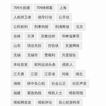
709大抓捕
709律师案
上海
人权捍卫者
倡导行动
公开信
公民权利
刑事拘留
刑满释放
北京
吉林
天津
宗教信仰
寻衅滋事罪
山东
强迫失踪
控告状
支援网络
无锡
无锡市
曹顺利
月度报告
本站首发
权利运动头条
残疾人
江天勇
江苏
江苏省
河南
湖北
湖南
狱中良心犯
社会公正
社区声音
福建
紧急热线
维权人士
维权简报
维权网首发
维权评论
良心犯资料库