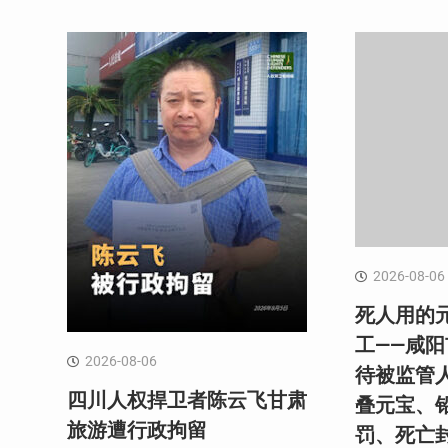
2026-08-06
死人用的
工——咸
2026-08-06
待被监管
四川人权捍卫者陈云飞甘肃
叠元宝、
旅游遭行政拘留
罚、死亡