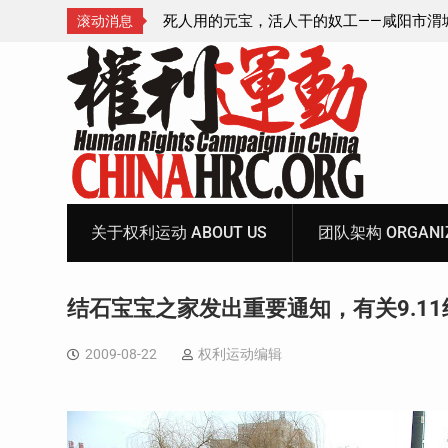
—咸阳市渭城区看守所
锡安教案王林牧师狱中信件：荒诞的人与公
滚动消息
元宝、铅中毒、任务制
Skip
to
content
关于权利运动 ABOUT US
团队架构 ORGANIZ
结石宝宝之家发出重要通知，有关9.1
2009-08-22
权利运动编辑