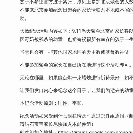
鉴于不希望官方过于紧张，原则上参加北京聚会的人数
不能来北京参加纪念日聚会的家长请联系本地或本省
动。
大致纪念活动内容如下：9.11当天聚会北京的家长
因毒奶被残杀的幼童，也祈祷祝福所有幸存的孩子一
当天也会有一些其他国家地区的天主教或基督教神父
不能参加聚会的家长在自己所在地进行这个活动即可
无论在哪里，如果能点燃一束蜡烛进行祈祷最好，如
让我们发自内心来纪念这个日子，让我们为逝去的幼
本纪念活动原则：理性、平和。
纪念活动如果受到什么阻拦请及时通过邮件组通报（
请结石宝宝家长尽快加入本邮件组）
邮件组加入地址：https://groups.google.com/group/jies