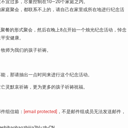
不宜过多，尽量控制在10—20个家庭之内。
的家庭聚会，都联系不上的，请自己在家里或所在地进行纪念活
将以聚餐的形式聚会，然后在晚上8点开始一个烛光纪念活动，悼念
生平安健康。
、牧师为我们的孩子祈祷。
。
不能，那请抽出一点时间来进行这个纪念活动。
童亡灵默哀祈祷，更为更多的孩子祈祷祝福。
邮件组信箱：
[email protected]
，不是邮件组成员无法发送邮件，
hibaobaozhijia?hl=zh-CN 。