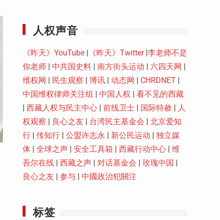
Youtube
人权声音
《昨天》YouTube
|
《昨天》Twitter
|
李老师不是
你老师
|
中共国史料
|
南方街头运动
|
六四天网
|
维权网
|
民生观察
|
博讯
|
动态网
|
CHRDNET
|
中国维权律师关注组
|
中国人权
|
看不见的西藏
|
西藏人权与民主中心
|
前线卫士
|
国际特赦
|
人
权观察
|
良心之友
|
台湾民主基金会
|
北京爱知
行
|
传知行
|
公盟许志永
|
新公民运动
|
独立媒
体
|
全球之声
|
安全工具箱
|
西藏行动中心
|
维
吾尔在线
|
西藏之声
|
对话基金会
|
玫瑰中国
|
良心之友
|
参与
|
中國政治犯關注
标签