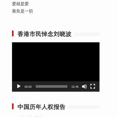
爱就是爱
善良是一切
香港市民悼念刘晓波
视
频
播
放
器
00:00
02:46
。
中国历年人权报告