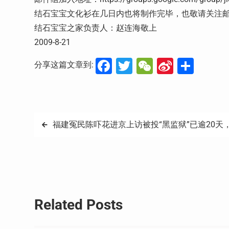
结石宝宝文化衫在几日内也将制作完毕，也敬请关注
结石宝宝之家负责人：赵连海敬上
2009-8-21
Facebook
Twitter
WeChat
Sina
分
分享这篇文章到:
Weibo
享
文
福建冤民陈吓花进京上访被投“黑监狱”已逾20天
章
导
航
Related Posts