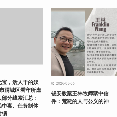
元宝，活人干的奴
2026-08-06
阳市渭城区看守所虐
锡安教案王林牧师狱中信
人部分线索汇总：
件：荒诞的人与公义的神
铅中毒、任务制体
封锁