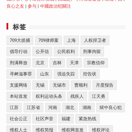
良心之友
|
参与
|
中國政治犯關注
标签
709大抓捕
709律师案
上海
人权捍卫者
倡导行动
公开信
公民权利
刑事拘留
刑满释放
北京
吉林
天津
宗教信仰
寻衅滋事罪
山东
强迫失踪
控告状
支援网络
无锡
无锡市
曹顺利
月度报告
本站首发
权利运动头条
残疾人
江天勇
江苏
江苏省
河南
湖北
湖南
狱中良心犯
社会公正
社区声音
福建
紧急热线
维权人士
维权简报
维权网首发
维权评论