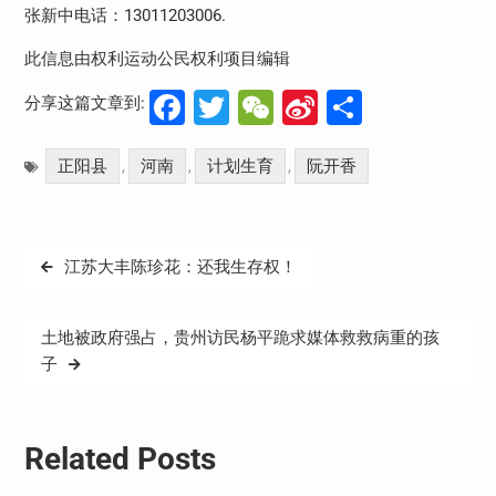
张新中电话：
13011203006.
此信息由权利运动公民权利项目编辑
Facebook
Twitter
WeChat
Sina
分
分享这篇文章到:
Weibo
享
正阳县
河南
计划生育
阮开香
,
,
,
文
江苏大丰陈珍花：还我生存权！
章
导
土地被政府强占，贵州访民杨平跪求媒体救救病重的孩
航
子
Related Posts