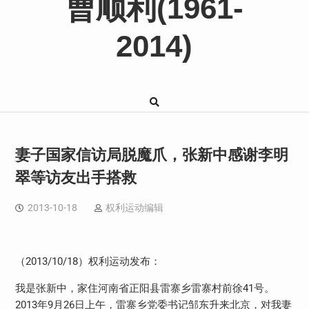
曹顺利(1961-
2014)
妻子国家信访局脱魔爪，张新中感谢李明
翠等访友出手搭救
2013-10-18
权利运动编辑
（
2013/10/18
）权利运动发布：
我是张新中，家住河南省正阳县雷寨乡雷寨村前徐
41
号。
2013
年
9
月
26
日上午，雷寨乡党委书记邹东升来北京，对我妻