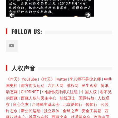
FOLLOW US:
Youtube
人权声音
《昨天》YouTube
|
《昨天》Twitter
|
李老师不是你老师
|
中共
国史料
|
南方街头运动
|
六四天网
|
维权网
|
民生观察
|
博讯
|
动态网
|
CHRDNET
|
中国维权律师关注组
|
中国人权
|
看不见
的西藏
|
西藏人权与民主中心
|
前线卫士
|
国际特赦
|
人权观
察
|
良心之友
|
台湾民主基金会
|
北京爱知行
|
传知行
|
公盟
许志永
|
新公民运动
|
独立媒体
|
全球之声
|
安全工具箱
|
西
藏行动中心
|
维吾尔在线
|
西藏之声
|
对话基金会
|
玫瑰中国
|