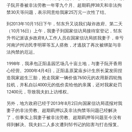
子阮开香被非法劳教一年零九个月、超期羁押
38
天和非法拘
禁
30
天等问题，表示同意给我家
25
万元一次性了结。
到
2013
年
10
月
15
日下午，邹东升又说我们敲诈政府。第二天
（
10
月
16
日）上午，我妻子到国家信访局接待室登记，邹东
升书记派该乡政府
8
人工作人员在国家信访局抓我妻子，幸亏
河南泸州访民李明翠等五人搭救，才逃脱了再次被绑架与非
法拘禁的厄运。
1998
年，我承包正阳县园艺场几十亩土地，与妻子阮开香用
心经营。
2000
年
4
月
4
日，正阳县原粱庙乡计生所长粱发田捏
造我家超生三胎，抢走我家一辆价值
7650
元的农用新四轮拖
拉机，并私自以
4000
元的低价卖给他的亲属，还对我家处罚
12400
元，导致我夫妇上访维权。
另外，地方政府已经于
2013
年
8
月
2
日向国家信访局谎报对我
妻子的非法劳教、超期羁押以及非法拘禁等问题已经解决
了，但事实上我妻子被非法劳教、超期羁押等问题至今没有
得到解决。我夫妇二人多次遭到邹书记的陷害与打击报复。