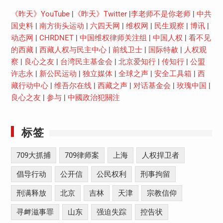
《昨天》YouTube
|
《昨天》Twitter
|
李老师不是你老师
|
中共
国史料
|
南方街头运动
|
六四天网
|
维权网
|
民生观察
|
博讯
|
动态网
|
CHRDNET
|
中国维权律师关注组
|
中国人权
|
看不见
的西藏
|
西藏人权与民主中心
|
前线卫士
|
国际特赦
|
人权观
察
|
良心之友
|
台湾民主基金会
|
北京爱知行
|
传知行
|
公盟
许志永
|
新公民运动
|
独立媒体
|
全球之声
|
安全工具箱
|
西
藏行动中心
|
维吾尔在线
|
西藏之声
|
对话基金会
|
玫瑰中国
|
良心之友
|
参与
|
中國政治犯關注
标签
709大抓捕
709律师案
上海
人权捍卫者
倡导行动
公开信
公民权利
刑事拘留
刑满释放
北京
吉林
天津
宗教信仰
寻衅滋事罪
山东
强迫失踪
控告状