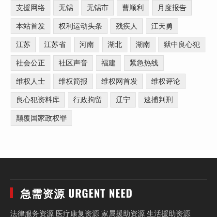
支援网络
无锡
无锡市
曹顺利
月度报告
本站首发
权利运动头条
残疾人
江天勇
江苏
江苏省
河南
湖北
湖南
狱中良心犯
社会公正
社区声音
福建
紧急热线
维权人士
维权简报
维权网首发
维权评论
良心犯资料库
行政拘留
辽宁
逮捕判刑
颠覆国家政权罪
急需资源 URGENT NEED
法律服务资源 医疗康复资源 家属援助资源 生活援助资源