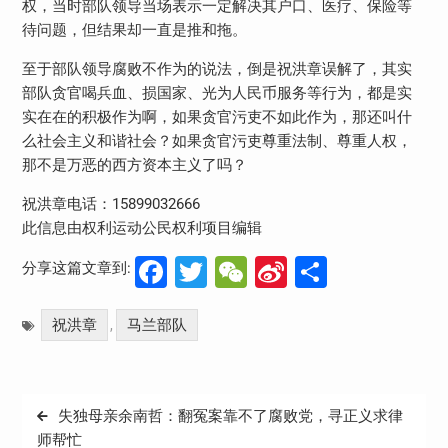
权，当时部队领导当场表示一定解决其户口、医疗、保险等
待问题，但结果却一直是推和拖。
至于部队领导腐败不作为的说法，倒是祝洪章误解了，其实
部队贪官喝兵血、损国家、光为人民币服务等行为，都是实
实在在的积极作为啊，如果贪官污吏不如此作为，那还叫什
么社会主义和谐社会？如果贪官污吏尊重法制、尊重人权，
那不是万恶的西方资本主义了吗？
祝洪章电话：15899032666
此信息由权利运动公民权利项目编辑
Facebook
Twitter
WeChat
Sina
分
分享这篇文章到:
Weibo
享
祝洪章
马兰部队
,
文
失独母亲余南哲：翻冤案靠不了腐败党，寻正义求律
章
师帮忙