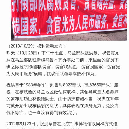
（2013/10/29）权利运动发布：
昨天（10月28日）下午十七点，马兰部队祝洪章、祝云霞兄
妹在马兰部队驻新疆乌鲁木齐办事处门前，乘里面的官员下
班之际拉“打倒部队贪官、贪官喝兵血、贪官损国家、贪官光
为人民币服务”横幅，抗议部队领导腐败不作为。
祝洪章于1983年参军，到当时8023部队（现63650部队）服
役，在核试验的马兰地区做钻探取样，其领导就是大名鼎鼎
的罗布泊功臣林俊德院士。由于防护措施不当，祝洪在10年
前就开始出现核辐射的症状，具体表现在浑身无力，免疫力
低下等症，也一直没有得到有效治疗。
2012年9月23日，祝洪章曾在北京军事博物馆以同样方式维