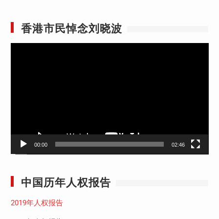
香港市民悼念刘晓波
视
频
播
放
器
00:00
02:46
中国历年人权报告
2019年人权报告