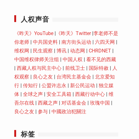
Youtube
人权声音
《昨天》YouTube
|
《昨天》Twitter
|
李老师不是
你老师
|
中共国史料
|
南方街头运动
|
六四天网
|
维权网
|
民生观察
|
博讯
|
动态网
|
CHRDNET
|
中国维权律师关注组
|
中国人权
|
看不见的西藏
|
西藏人权与民主中心
|
前线卫士
|
国际特赦
|
人
权观察
|
良心之友
|
台湾民主基金会
|
北京爱知
行
|
传知行
|
公盟许志永
|
新公民运动
|
独立媒
体
|
全球之声
|
安全工具箱
|
西藏行动中心
|
维
吾尔在线
|
西藏之声
|
对话基金会
|
玫瑰中国
|
良心之友
|
参与
|
中國政治犯關注
标签