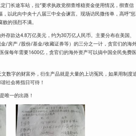
定门长途车站，拉“要求执政党彻查维稳资金使用情况，彻查信
幅，以此向中央十八届三中全会谏言。现场访民撒传单，高呼“惩
腐败的强烈不满。
外存款达4.8万亿美元，约为30万亿人民币。主要分布在美国、
/房产 /股份/基金/收藏证券等）的三分之一计，贪官们的海
医保每年需要1600亿，贪官们的海外资产可以搞中国全民免费
天文数字的财富外，衍生产品就是大量的上访冤民，如果用制度
和谐社会将指日可待！
才是唯一的出路！