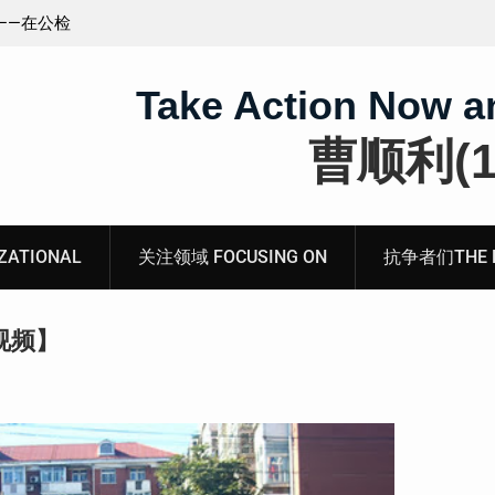
王藏：颠倒黑白，推卸责任，继续为村支书恶行当保
伞 ——追究「王浩溺死事件」【进展之六】
Take Action Now a
曹顺利(19
ATIONAL
关注领域 FOCUSING ON
抗争者们THE RE
视频】