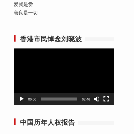
爱就是爱
善良是一切
香港市民悼念刘晓波
视
频
播
放
器
00:00
02:46
中国历年人权报告