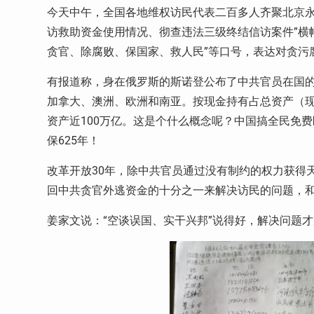
今天中午，全国各地维权访民代表二百多人齐聚北京永
访救助资金使用情况、彻查违法三级终结信访案件”横
贪官、除腐败、保国家、救人民”等口号，表达对贪污
有报道称，身在俄罗斯的斯诺登公布了中共官员在国的
加拿大、澳洲、欧洲和南亚。按现金持有占总资产（现金
资产近100万亿。这是个什么概念呢？中国搞全民免费
保625年！
改革开放30年，除中共官员通过没有制约的权力获得
回中共贪官外逃资金的十分之一来解决访民的问题，
姜家文说：“空谈误国、实干兴邦”说得好，解决问题