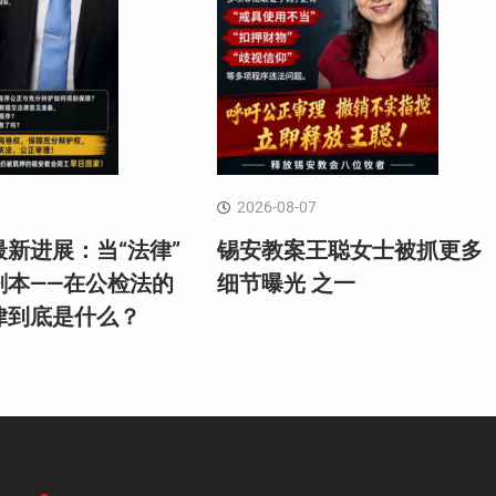
2026-08-07
新进展：当“法律”
锡安教案王聪女士被抓更多
剧本——在公检法的
细节曝光 之一
律到底是什么？