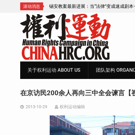
成速成剧本——在公检
锡安教案王聪女士被抓更多细节曝光 之一
滚动消息
Skip
to
content
关于权利运动 ABOUT US
团队架构 ORGANIZ
在京访民200余人再向三中全会谏言【
2013-10-29
权利运动编辑