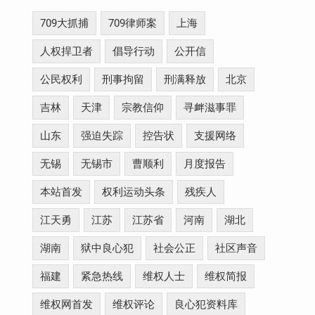
709大抓捕
709律师案
上海
人权捍卫者
倡导行动
公开信
公民权利
刑事拘留
刑满释放
北京
吉林
天津
宗教信仰
寻衅滋事罪
山东
强迫失踪
控告状
支援网络
无锡
无锡市
曹顺利
月度报告
本站首发
权利运动头条
残疾人
江天勇
江苏
江苏省
河南
湖北
湖南
狱中良心犯
社会公正
社区声音
福建
紧急热线
维权人士
维权简报
维权网首发
维权评论
良心犯资料库