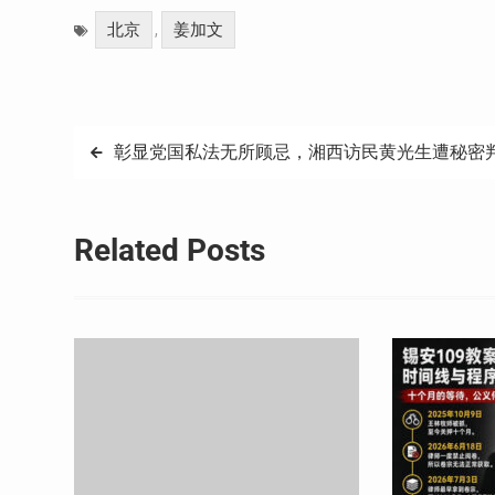
Weibo
享
北京
姜加文
,
文
彰显党国私法无所顾忌，湘西访民黄光生遭秘密
章
导
Related Posts
航