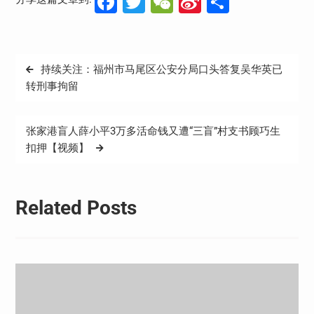
Facebook
Twitter
WeChat
Sina
分
Weibo
享
文
持续关注：福州市马尾区公安分局口头答复吴华英已
章
转刑事拘留
导
航
张家港盲人薛小平3万多活命钱又遭“三盲”村支书顾巧生
扣押【视频】
Related Posts