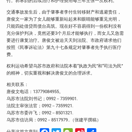
付。郭寒韵的后续治疗和护理费用每三年主张一次权利。
交通事故发生后，由于肇事者李付生转移财产和逃避责任，
唐俊文一家为了女儿能够重新站起来和眼睛能够重见光明，
只能四处借贷而债台高筑。现在好不容易得到一份权利没有
充分保护判决，竟然还要3个月后才能够执行，而女儿又急需
要进行康复治疗。唐俊文被迫天天到法院、市政府请求他们
按照《民事诉讼法》第九十七条规定对肇事者先予执行医疗
费。
权利运动希望乌苏市政府和法院本着“执政为民”和“司法为民”
的精神，切实重视和解决唐俊文的合理诉求。
相关联系：
唐俊文电话：13779084955。
乌苏市法院刘书记；0992－7359901.
法院主审张法官；0992－7359921.
乌苏市市委许飞；0992－8501321.
乌苏市信访局：0992－8517979..（张建平撰稿）
分享这篇文章到: