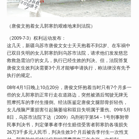
（唐俊文抱着女儿郭寒韵艰难地来到法院）
（2009-7-3）权利运动发布：
这几天，新疆乌苏市唐俊文女士天天抱着不到2岁、在车祸中
已双目失明的女儿郭寒韵到乌苏市法院，请求他们发发慈悲
救救急需治疗的女儿，执行已经生效的判决。但，法院答复
唐俊文生效判决需要3个月才能够申请执行，称法律没有先予
执行的规定。
08年4月1日晚上10点20分，唐俊文怀抱着当时只有7个月多一
些的女儿郭寒韵正常行走在道路边，突然被酒后驾驶无牌无
照摩托车的李付生撞倒。经法医鉴定唐俊文腿部骨折轻伤，
女儿颅脑严重损害引起脑萎缩和双目失明属于重伤。09年5月
8日，乌苏市法院下达（2009）乌刑初字第54－1号刑事附带
民事判决书，判定肇事者李付生赔偿受害者郭寒韵各项损失
26万3千多元人民币，判决生效3个月后被告李付生一次性支