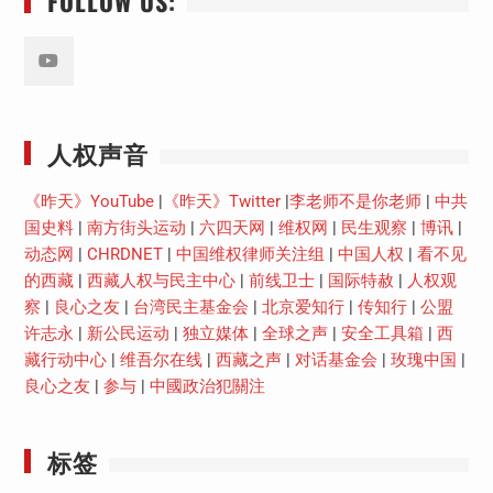
FOLLOW US:
Youtube
人权声音
《昨天》YouTube
|
《昨天》Twitter
|
李老师不是你老师
|
中共
国史料
|
南方街头运动
|
六四天网
|
维权网
|
民生观察
|
博讯
|
动态网
|
CHRDNET
|
中国维权律师关注组
|
中国人权
|
看不见
的西藏
|
西藏人权与民主中心
|
前线卫士
|
国际特赦
|
人权观
察
|
良心之友
|
台湾民主基金会
|
北京爱知行
|
传知行
|
公盟
许志永
|
新公民运动
|
独立媒体
|
全球之声
|
安全工具箱
|
西
藏行动中心
|
维吾尔在线
|
西藏之声
|
对话基金会
|
玫瑰中国
|
良心之友
|
参与
|
中國政治犯關注
标签