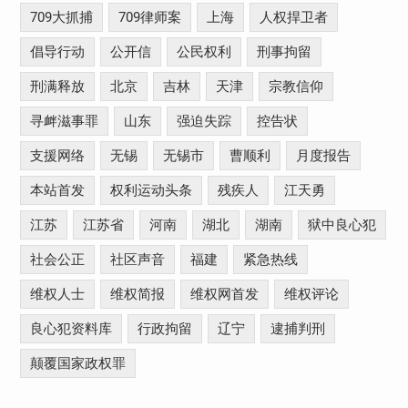
709大抓捕
709律师案
上海
人权捍卫者
倡导行动
公开信
公民权利
刑事拘留
刑满释放
北京
吉林
天津
宗教信仰
寻衅滋事罪
山东
强迫失踪
控告状
支援网络
无锡
无锡市
曹顺利
月度报告
本站首发
权利运动头条
残疾人
江天勇
江苏
江苏省
河南
湖北
湖南
狱中良心犯
社会公正
社区声音
福建
紧急热线
维权人士
维权简报
维权网首发
维权评论
良心犯资料库
行政拘留
辽宁
逮捕判刑
颠覆国家政权罪