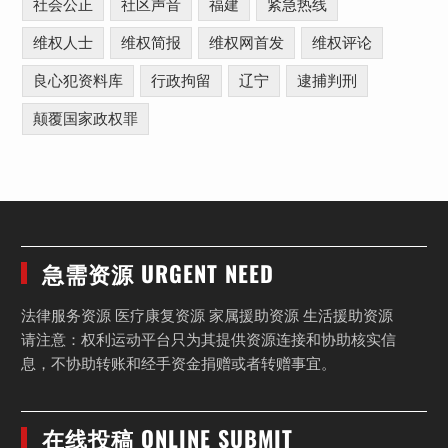
社会公正
社区声音
福建
紧急热线
维权人士
维权简报
维权网首发
维权评论
良心犯资料库
行政拘留
辽宁
逮捕判刑
颠覆国家政权罪
急需资源 URGENT NEED
法律服务资源 医疗康复资源 家属援助资源 生活援助资源
请注意：权利运动平台只为其提供资源连接和协助核实信
息，不协助转账和经手资金捐赠或者转赠事宜。
在线投稿 ONLINE SUBMIT