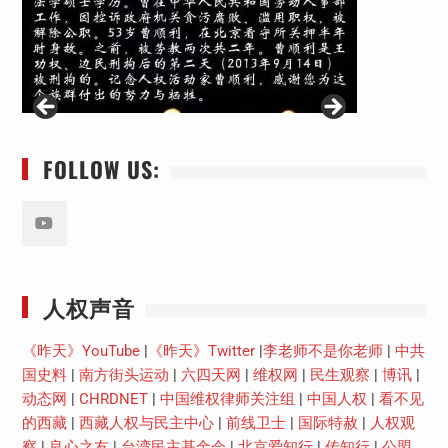
FOLLOW US:
Youtube
人权声音
《昨天》YouTube
|
《昨天》Twitter
|
李老师不是你老师
|
中共
国史料
|
南方街头运动
|
六四天网
|
维权网
|
民生观察
|
博讯
|
动态网
|
CHRDNET
|
中国维权律师关注组
|
中国人权
|
看不见
的西藏
|
西藏人权与民主中心
|
前线卫士
|
国际特赦
|
人权观
察
|
良心之友
|
台湾民主基金会
|
北京爱知行
|
传知行
|
公盟