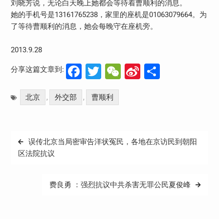
刘晓芳说，无论白天晚上她都会等待着曹顺利的消息。
她的手机号是13161765238，家里的座机是01063079664。为
了等待曹顺利的消息，她会每晚守在座机旁。
2013.9.28
Facebook
Twitter
WeChat
Sina
分
分享这篇文章到:
Weibo
享
北京
外交部
曹顺利
,
,
文
误传北京当局密审告洋状冤民，各地在京访民到朝阳
章
区法院抗议
导
航
费良勇 ：强烈抗议中共杀害无罪公民夏俊峰