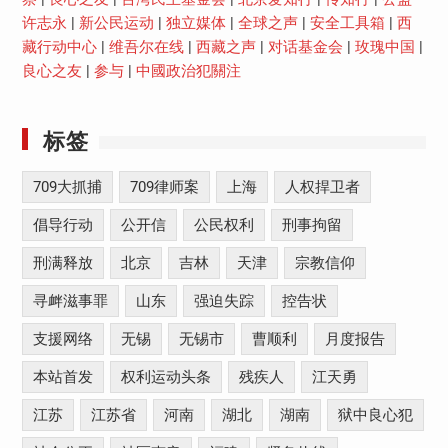
许志永
|
新公民运动
|
独立媒体
|
全球之声
|
安全工具箱
|
西
藏行动中心
|
维吾尔在线
|
西藏之声
|
对话基金会
|
玫瑰中国
|
良心之友
|
参与
|
中國政治犯關注
标签
709大抓捕
709律师案
上海
人权捍卫者
倡导行动
公开信
公民权利
刑事拘留
刑满释放
北京
吉林
天津
宗教信仰
寻衅滋事罪
山东
强迫失踪
控告状
支援网络
无锡
无锡市
曹顺利
月度报告
本站首发
权利运动头条
残疾人
江天勇
江苏
江苏省
河南
湖北
湖南
狱中良心犯