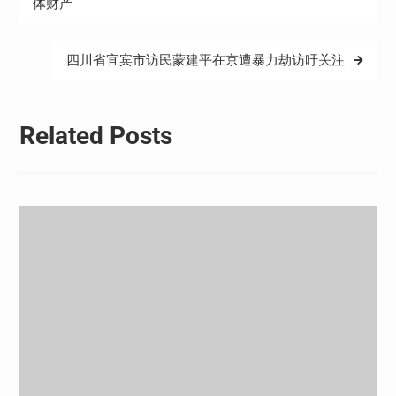
章
体财产
导
航
四川省宜宾市访民蒙建平在京遭暴力劫访吁关注
Related Posts