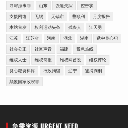
寻衅滋事罪
山东
强迫失踪
控告状
支援网络
无锡
无锡市
曹顺利
月度报告
本站首发
权利运动头条
残疾人
江天勇
江苏
江苏省
河南
湖北
湖南
狱中良心犯
社会公正
社区声音
福建
紧急热线
维权人士
维权简报
维权网首发
维权评论
良心犯资料库
行政拘留
辽宁
逮捕判刑
颠覆国家政权罪
急需资源 URGENT NEED