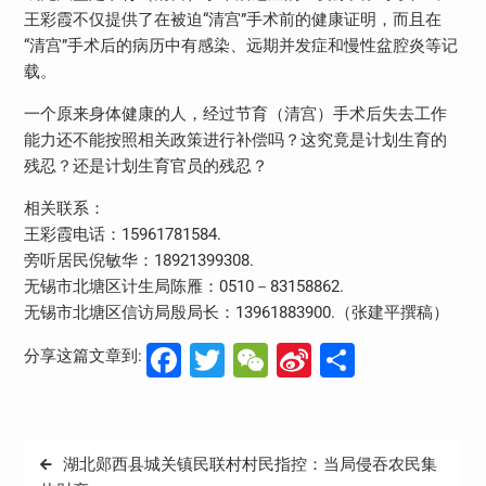
王彩霞不仅提供了在被迫“清宫”手术前的健康证明，而且在
“清宫”手术后的病历中有感染、远期并发症和慢性盆腔炎等记
载。
一个原来身体健康的人，经过节育（清宫）手术后失去工作
能力还不能按照相关政策进行补偿吗？这究竟是计划生育的
残忍？还是计划生育官员的残忍？
相关联系：
王彩霞电话：15961781584.
旁听居民倪敏华：18921399308.
无锡市北塘区计生局陈雁：0510－83158862.
无锡市北塘区信访局殷局长：13961883900.（张建平撰稿）
Facebook
Twitter
WeChat
Sina
分
分享这篇文章到:
Weibo
享
文
湖北郧西县城关镇民联村村民指控：当局侵吞农民集