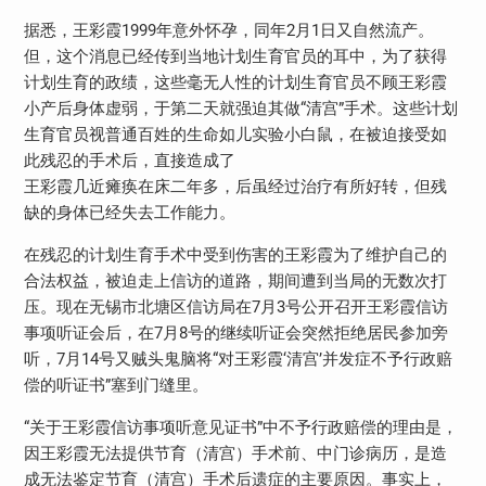
据悉，王彩霞1999年意外怀孕，同年2月1日又自然流产。
但，这个消息已经传到当地计划生育官员的耳中，为了获得
计划生育的政绩，这些毫无人性的计划生育官员不顾王彩霞
小产后身体虚弱，于第二天就强迫其做“清宫”手术。这些计划
生育官员视普通百姓的生命如儿实验小白鼠，在被迫接受如
此残忍的手术后，直接造成了
王彩霞几近瘫痪在床二年多，后虽经过治疗有所好转，但残
缺的身体已经失去工作能力。
在残忍的计划生育手术中受到伤害的王彩霞为了维护自己的
合法权益，被迫走上信访的道路，期间遭到当局的无数次打
压。现在无锡市北塘区信访局在7月3号公开召开王彩霞信访
事项听证会后，在7月8号的继续听证会突然拒绝居民参加旁
听，7月14号又贼头鬼脑将“对王彩霞‘清宫’并发症不予行政赔
偿的听证书”塞到门缝里。
“关于王彩霞信访事项听意见证书”中不予行政赔偿的理由是，
因王彩霞无法提供节育（清宫）手术前、中门诊病历，是造
成无法鉴定节育（清宫）手术后遗症的主要原因。事实上，