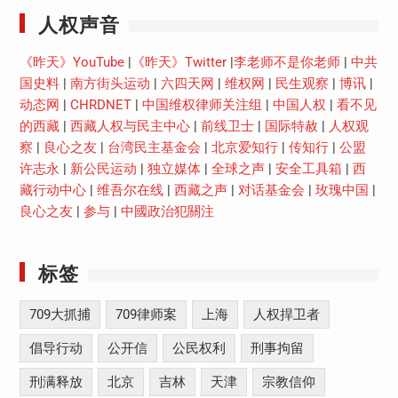
人权声音
《昨天》YouTube
|
《昨天》Twitter
|
李老师不是你老师
|
中共
国史料
|
南方街头运动
|
六四天网
|
维权网
|
民生观察
|
博讯
|
动态网
|
CHRDNET
|
中国维权律师关注组
|
中国人权
|
看不见
的西藏
|
西藏人权与民主中心
|
前线卫士
|
国际特赦
|
人权观
察
|
良心之友
|
台湾民主基金会
|
北京爱知行
|
传知行
|
公盟
许志永
|
新公民运动
|
独立媒体
|
全球之声
|
安全工具箱
|
西
藏行动中心
|
维吾尔在线
|
西藏之声
|
对话基金会
|
玫瑰中国
|
良心之友
|
参与
|
中國政治犯關注
标签
709大抓捕
709律师案
上海
人权捍卫者
倡导行动
公开信
公民权利
刑事拘留
刑满释放
北京
吉林
天津
宗教信仰