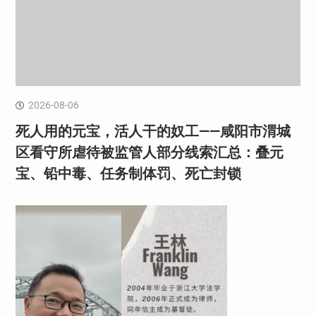
2026-08-06
死人用的元宝，活人干的奴工——咸阳市渭城
区看守所虐待被监管人部分线索汇总：叠元
宝、铅中毒、任务制体罚、死亡封锁