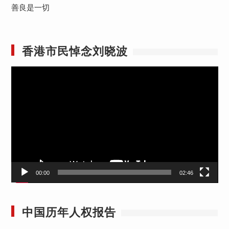
善良是一切
香港市民悼念刘晓波
视
频
播
放
器
00:00
02:46
中国历年人权报告