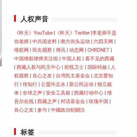
Youtube
人权声音
《昨天》YouTube
|
《昨天》Twitter
|
李老师不是
你老师
|
中共国史料
|
南方街头运动
|
六四天网
|
维权网
|
民生观察
|
博讯
|
动态网
|
CHRDNET
|
中国维权律师关注组
|
中国人权
|
看不见的西藏
|
西藏人权与民主中心
|
前线卫士
|
国际特赦
|
人
权观察
|
良心之友
|
台湾民主基金会
|
北京爱知
行
|
传知行
|
公盟许志永
|
新公民运动
|
独立媒
体
|
全球之声
|
安全工具箱
|
西藏行动中心
|
维
吾尔在线
|
西藏之声
|
对话基金会
|
玫瑰中国
|
良心之友
|
参与
|
中國政治犯關注
标签