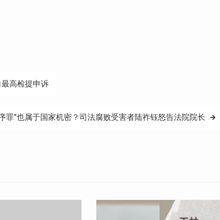
向最高检提申诉
扰序罪”也属于国家机密？司法腐败受害者陆祚钰怒告法院院长