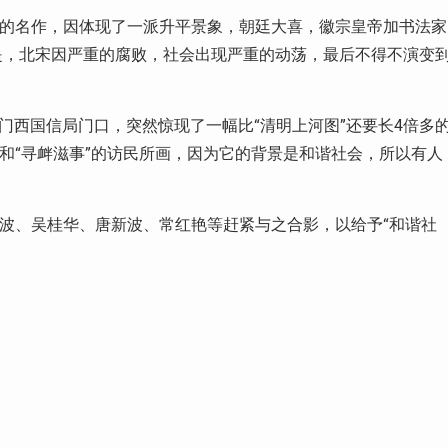
”的名作，因体现了一派升平景象，朝廷大喜，徽宗皇帝加书法家
是，北宋因严重的腐败，社会出现严重的动荡，最后不得不演变
门西国信局门口，突然惊现了一幅比“清明上河图”还要长4倍多
”和“寻衅滋事”的访民所画，因为它的背景是和谐社会，所以有人
孙波、吴桂华、唐新波、常红艳等赶紧与之合影，以给予“和谐社