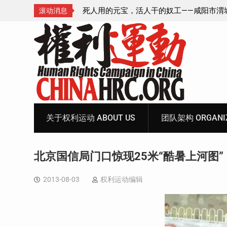
—咸阳市渭城区看守所
锡安教案王林牧师狱中信件：荒诞的人与公
滚动消息
元宝、铅中毒、任务制
Skip
to
content
关于权利运动 ABOUT US
团队架构 ORGANIZ
北京国信局门口惊现25米“酷暑上河图”
2013-08-03
权利运动编辑