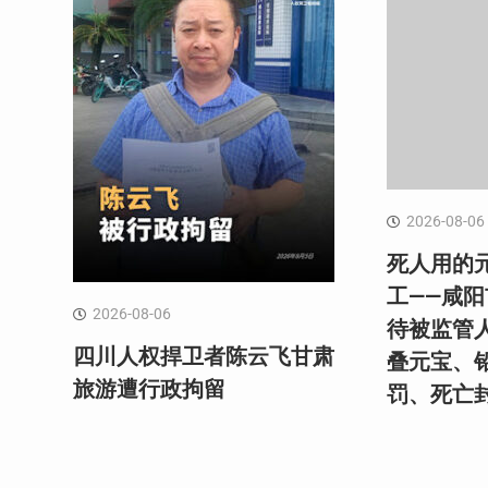
2026-08-06
死人用的
工——咸
2026-08-06
待被监管
四川人权捍卫者陈云飞甘肃
叠元宝、
旅游遭行政拘留
罚、死亡