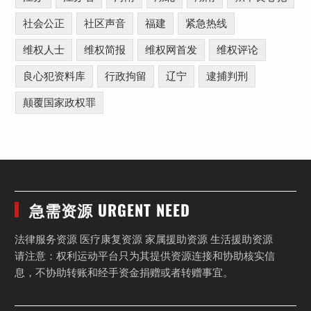
社会公正
社区声音
福建
紧急热线
维权人士
维权简报
维权网首发
维权评论
良心犯资料库
行政拘留
辽宁
逮捕判刑
颠覆国家政权罪
急需资源 URGENT NEED
法律服务资源 医疗康复资源 家属援助资源 生活援助资源
请注意：权利运动平台只为其提供资源连接和协助核实信
息，不协助转账和经手资金捐赠或者转赠事宜。