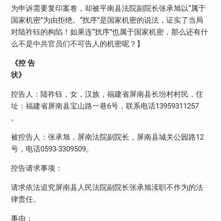
为申诉需要复印案卷，却被平南县法院副院长张承旭以“属于
国家机密”为由拒绝。“扰序”是国家机密的说法，证实了当局
对陆祚钰的构陷！如果连“扰序”也属于国家机密，那么还有什
么不是中共官员们不可告人的机密呢？】
《控
告
状》
控告人：陆祚钰，女，汉族，福建省屏南县长坋村村民，住
址：福建省屏南县宝山路一巷
6
号，联系电话
13959311257
。
被控告人：张承旭，屏南法院副院长，屏南县城关公园路
12
号，电话
0593-3309509
。
控告请求事项：
请求依法追究屏南县人民法院副院长张承旭渎职不作为的法
律责任。
事由：