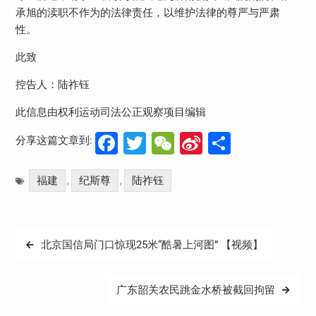
承旭的渎职不作为的法律责任，以维护法律的尊严与严肃
性。
此致
控告人：陆祚钰
此信息由权利运动司法公正观察项目编辑
Facebook
Twitter
WeChat
Sina
分
分享这篇文章到:
Weibo
享
福建
纪斯尊
陆祚钰
,
,
文
北京国信局门口惊现25米“酷暑上河图” 【视频】
章
导
广东韶关农民跳金水桥被截回拘留
航