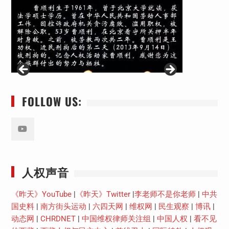
FOLLOW US:
Youtube
人权声音
《昨天》YouTube
|
《昨天》Twitter
|
李老师不是你老师
|
中共
国史料
|
南方街头运动
|
六四天网
|
维权网
|
民生观察
|
博讯
|
动态网
|
CHRDNET
|
中国维权律师关注组
|
中国人权
|
看不见