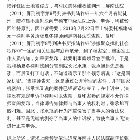
陆祚钰因土地被侵占，与村民集体维权被判刑，屏南法院
（
2011
）屏刑初字第
8
号判决书判陆祚钰一年六个月有期徒
刑，陆祚钰不服判决向宁德市中级法院上诉、申诉，均被驳
回维持原判。因申诉需要，
2013
年
7
月
22
日早上特委托福建省
元一律师事务所杨夏冬律师到屏南县法院查阅、复印
（
2011
）屏刑初字
8
号判决书所指陆祚钰“涉嫌聚众扰乱社会
秩序罪”一案的相关证据与庭审笔录。到了档案室，档案室工
作人员告知，如果要复印，就要刑事庭领导签字批准。于是
我和杨夏冬律师找到分管副院长张承旭，张承旭起先是推
诿，而后又打了电话，不知道请示了那个领导后说：“这是国
家机密。”当律师告知，这是通过公开审理的案件，并非国家
机密的，张承旭又说的案件已经诉讼结束了，在申诉中，法
律没有规定申诉中律师可以查阅，复印案卷的规定不允许律
师查阅复印，当律师告知律师与当事人的权利时，张承旭百
般刁难。因此，张承旭的行为严重侵害了当事人的合法权
利，甚至是无端的剥夺了当事人的申诉权，致使当事人无法
进行正常申诉。
综上所述，请求上级领导依法追究屏南县人民法院副院长张