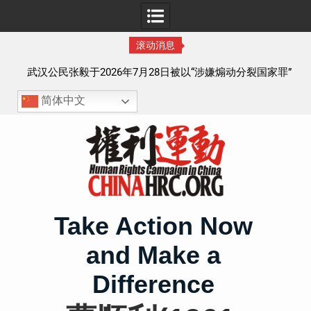
滚动消息
察以
武汉公民张毅于2026年7月28日被以“涉嫌煽动分裂国家罪”
执行逮捕 目前羁押在拉萨市看守所
简体中文
Skip
to
content
Take Action Now
and Make a
Difference