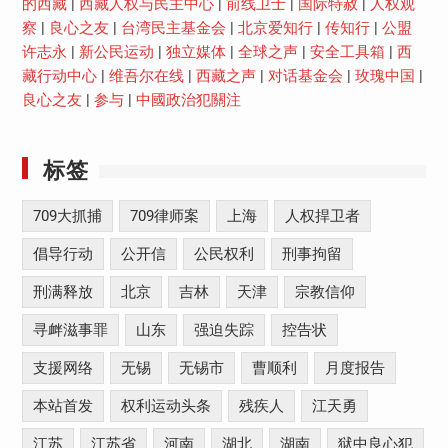
的西藏
|
西藏人权与民主中心
|
前线卫士
|
国际特赦
|
人权观
察
|
良心之友
|
台湾民主基金会
|
北京爱知行
|
传知行
|
公盟
许志永
|
新公民运动
|
独立媒体
|
全球之声
|
安全工具箱
|
西
藏行动中心
|
维吾尔在线
|
西藏之声
|
对话基金会
|
玫瑰中国
|
良心之友
|
参与
|
中國政治犯關注
标签
709大抓捕
709律师案
上海
人权捍卫者
倡导行动
公开信
公民权利
刑事拘留
刑满释放
北京
吉林
天津
宗教信仰
寻衅滋事罪
山东
强迫失踪
控告状
支援网络
无锡
无锡市
曹顺利
月度报告
本站首发
权利运动头条
残疾人
江天勇
江苏
江苏省
河南
湖北
湖南
狱中良心犯