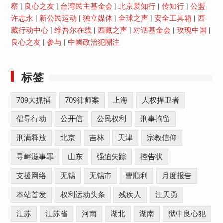
察
|
良心之友
|
台湾民主基金会
|
北京爱知行
|
传知行
|
公盟
许志永
|
新公民运动
|
独立媒体
|
全球之声
|
安全工具箱
|
西
藏行动中心
|
维吾尔在线
|
西藏之声
|
对话基金会
|
玫瑰中国
|
良心之友
|
参与
|
中國政治犯關注
标签
709大抓捕
709律师案
上海
人权捍卫者
倡导行动
公开信
公民权利
刑事拘留
刑满释放
北京
吉林
天津
宗教信仰
寻衅滋事罪
山东
强迫失踪
控告状
支援网络
无锡
无锡市
曹顺利
月度报告
本站首发
权利运动头条
残疾人
江天勇
江苏
江苏省
河南
湖北
湖南
狱中良心犯