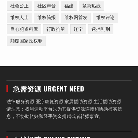
社会公正
社区声音
福建
紧急热线
维权人士
维权简报
维权网首发
维权评论
良心犯资料库
行政拘留
辽宁
逮捕判刑
颠覆国家政权罪
急需资源 URGENT NEED
法律服务资源 医疗康复资源 家属援助资源 生活援助资源
请注意：权利运动平台只为其提供资源连接和协助核实信
息，不协助转账和经手资金捐赠或者转赠事宜。