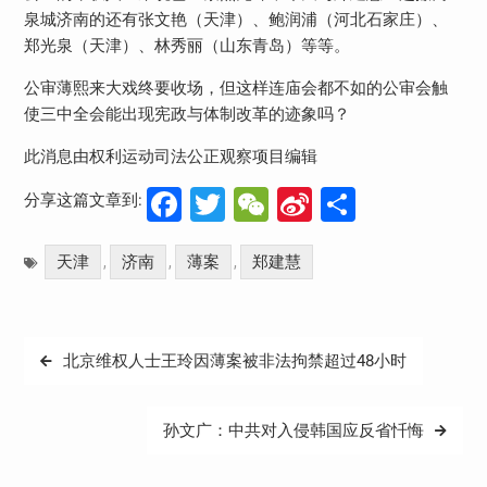
泉城济南的还有张文艳（天津）、鲍润浦（河北石家庄）、
郑光泉（天津）、林秀丽（山东青岛）等等。
公审薄熙来大戏终要收场，但这样连庙会都不如的公审会触
使三中全会能出现宪政与体制改革的迹象吗？
此消息由权利运动司法公正观察项目编辑
Facebook
Twitter
WeChat
Sina
分
分享这篇文章到:
Weibo
享
天津
济南
薄案
郑建慧
,
,
,
文
北京维权人士王玲因薄案被非法拘禁超过48小时
章
导
孙文广：中共对入侵韩国应反省忏悔
航