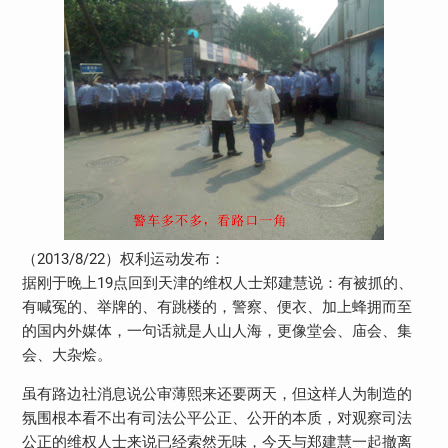
（2013/8/22）权利运动发布：
据刚于晚上19点回到天津的维权人士郑建慧说：有被抓的、
有喊冤的、举牌的、有跳楼的，警察、便衣、加上蜂拥而至
的国内外媒体，一句话就是人山人海，更像堂会、庙会、集
会、大杂烩。
虽有路边社消息说公审薄熙来还要两天，但这样人为制造的
氛围根本看不出有司法公平公正、公开的本质，对观察司法
公正的维权人士来说已经索然无味，今天与郑建慧一起撤离