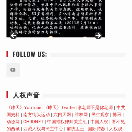
FOLLOW US:
Youtube
人权声音
《昨天》YouTube
|
《昨天》Twitter
|
李老师不是你老师
|
中共
国史料
|
南方街头运动
|
六四天网
|
维权网
|
民生观察
|
博讯
|
动态网
|
CHRDNET
|
中国维权律师关注组
|
中国人权
|
看不见
的西藏
|
西藏人权与民主中心
|
前线卫士
|
国际特赦
|
人权观