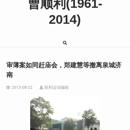
曹顺利(1961-
2014)
审薄案如同赶庙会，郑建慧等撤离泉城济
南
2013-08-22
权利运动编辑