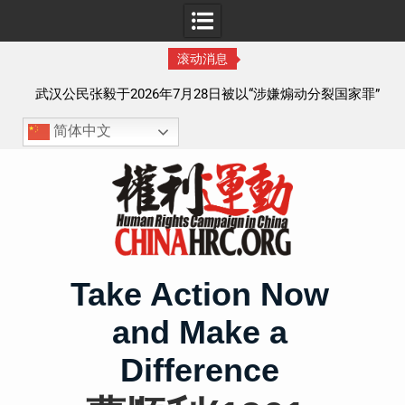
滚动消息
察以
武汉公民张毅于2026年7月28日被以“涉嫌煽动分裂国家罪”
执行逮捕 目前羁押在拉萨市看守所
简体中文
Skip
to
content
Take Action Now
and Make a
Difference