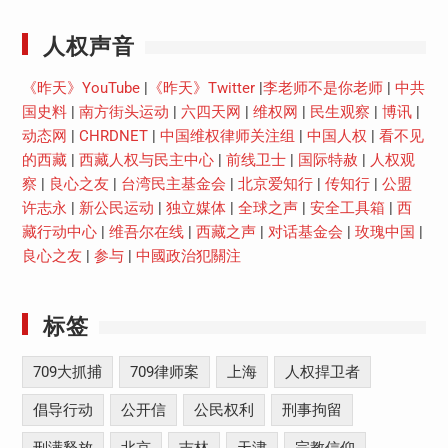
人权声音
《昨天》YouTube
|
《昨天》Twitter
|
李老师不是你老师
|
中共
国史料
|
南方街头运动
|
六四天网
|
维权网
|
民生观察
|
博讯
|
动态网
|
CHRDNET
|
中国维权律师关注组
|
中国人权
|
看不见
的西藏
|
西藏人权与民主中心
|
前线卫士
|
国际特赦
|
人权观
察
|
良心之友
|
台湾民主基金会
|
北京爱知行
|
传知行
|
公盟
许志永
|
新公民运动
|
独立媒体
|
全球之声
|
安全工具箱
|
西
藏行动中心
|
维吾尔在线
|
西藏之声
|
对话基金会
|
玫瑰中国
|
良心之友
|
参与
|
中國政治犯關注
标签
709大抓捕
709律师案
上海
人权捍卫者
倡导行动
公开信
公民权利
刑事拘留