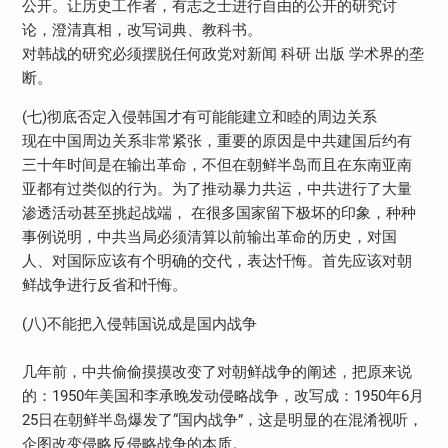
公开。让历史工作者，有志之士进行自由的公开的研究讨
论，澄清真相，改写词典、教科书。
对韩战的研究必须摆脱任何政党对新闻 科研 出版 学术界的垄
断。
(七)彻底否定入侵韩国才有可能能建立和睦的周边关系
现在中国周边关系非常紧张，重要的原因是中共建国后约有
三十年时间是在输出革命，不但在朝鲜半岛而且在东南亚南
亚都有过类似的行为。为了推动暴力共运，中共进行了大量
渗透活动甚至挑起战端， 在很多国家留下极坏的印象，种种
事例说明，中共当局必须清算以前输出革命的历史，对国
人、对国际应该有个明确的交代，表达忏悔。首先应该对朝
鲜战争进行反省和忏悔。
(八)不能把入侵韩国说成是国内战争
几年前，中共偷偷摸摸改变了对朝鲜战争的阐述，把原来说
的：1950年美国和李承晚发动侵略战争，改写成：1950年6月
25日在朝鲜半岛爆发了“国内战争”，这是明显的在混淆视听，
企图改变侵略反侵略战争的本质。