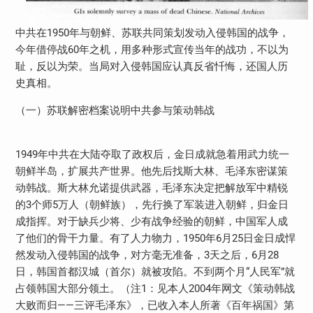
中共在1950年与朝鲜、苏联共同策划发动入侵韩国的战争，
今年借停战60年之机，用多种形式宣传当年的战功，不以为
耻，反以为荣。当局对入侵韩国应认真反省忏悔，还国人历
史真相。
（一）苏联解密档案说明中共参与策动韩战
1949年中共在大陆夺取了政权后，金日成就急着用武力统一
朝鲜半岛，扩展共产世界。他先后找斯大林、毛泽东密谋策
动韩战。斯大林允诺提供武器，毛泽东决定把解放军中精锐
的3个师5万人（朝鲜族），先行换了军装进入朝鲜，归金日
成指挥。对于缺兵少将、少有战争经验的朝鲜，中国军人成
了他们的骨干力量。有了人力物力，1950年6月25日金日成悍
然发动入侵韩国的战争，对方毫无准备，3天之后，6月28
日，韩国首都汉城（首尔）就被攻陷。不到两个月“人民军”就
占领韩国大部分领土。（注1：见本人2004年网文《策动韩战
大败而归——三评毛泽东》，已收入本人所著《百年祸国》第