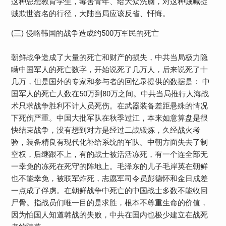
这种思想教育学生，毒害青年、给大众洗脑，对这种贼喊捉
贼欺世盗名的行径，大陆当局应该反省、忏悔。
(三) 侵略韩国的战争造成约500万军民的死亡
朝鲜战争造成了大量的死亡和财产的损失，中共当局极力隐
瞒中国军人的死亡数字，开始说死了几万人，后来说死了十
几万，但是国外的专家和参与者的回忆录提供的数据是： 中
国军人的死亡人数在50万到80万之间。中共当局推行人海战
术只求战争胜利不计人员死伤。在武器装备差距悬殊的情况
下死伤严重。中国大批军队在秋季过江，本来如意算盘是很
快结束战争，没有想到对方是经过二战锻炼，久经战火考
验，装备精良有现代化补给系统的军队。中朝方面失去了制
空权，后继跟不上，有的战士被活活冻死，有一个连全部无
一幸免的冻死在死守的阵地上。毛泽东的儿子毛岸英在朝鲜
也不能幸免，被联军炸死，志愿军司令员彭德怀和金日成差
一点成了俘虏。在朝鲜战争中死亡的中国战士多数不能收回
尸骨。指战员们唯一目的是求胜，根本不尊重生命的价值，
因为怕国人知道韩战的失败，中共在国内也极少建立在战死