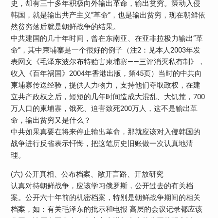
史，却有三十多年积极向外输出革命，输出贫穷。策动入侵
韩国，就是输出共产主义“革命”，也是输出贫穷，现在朝鲜依
然贫穷落后就是朝鲜战争的结果。
中共建国的几十年时间，曾在东南亚、在亚非拉极力输出“革
命”，其中柬埔寨是一个很好的例子（注2：见本人2003年发
表网文《毛泽东波尔布特贻害柬埔寨——三评消灭私有制》，
收入《百年祸国》2004年香港出版，第45页）当时的中共向
柬埔寨传送经验，提供人力物力，支持他们夺取政权，在建
立共产政权之后，短短的几年时间造成大混乱、大饥荒，700
万人口的柬埔寨，饿死、迫害致死200万人，这不是输出革
命，输出贫穷又是什么？
中共如果真要在将来停止输出革命，那就应该对入侵韩国的
战争进行反省表示忏悔，把这笔历史旧账做一次认真地清
理。
(六) 公开真相、公布档案、敞开言路、开放研究
认真对待朝鲜战争，应该学习俄罗斯，公开过去的有关档
案。公开六十年前的机密档案，特别是朝鲜战争期间的相关
档案，如：有关毛泽东的批示和电报 高层的会议记录都应该