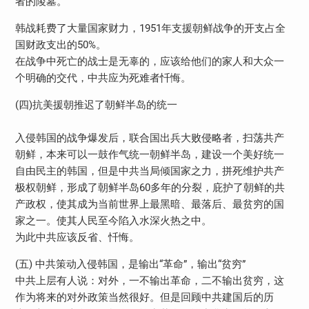
者的陵墓。
韩战耗费了大量国家财力，1951年支援朝鲜战争的开支占全
国财政支出的50%。
在战争中死亡的战士是无辜的，应该给他们的家人和大众一
个明确的交代，中共应为死难者忏悔。
(四)抗美援朝推迟了朝鲜半岛的统一
入侵韩国的战争爆发后，联合国出兵大败侵略者，扫荡共产
朝鲜，本来可以一鼓作气统一朝鲜半岛，建设一个美好统一
自由民主的韩国，但是中共当局倾国家之力，拼死维护共产
极权朝鲜，形成了朝鲜半岛60多年的分裂，庇护了朝鲜的共
产政权，使其成为当前世界上最黑暗、最落后、最贫穷的国
家之一。使其人民至今陷入水深火热之中。
为此中共应该反省、忏悔。
(五) 中共策动入侵韩国，是输出“革命”，输出“贫穷”
中共上层有人说：对外，一不输出革命，二不输出贫穷，这
作为将来的对外政策当然很好。但是回顾中共建国后的历