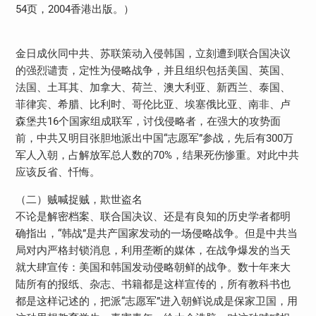
54页，2004香港出版。）
金日成伙同中共、苏联策动入侵韩国，立刻遭到联合国决议
的强烈谴责，定性为侵略战争，并且组织包括美国、英国、
法国、土耳其、加拿大、荷兰、澳大利亚、新西兰、泰国、
菲律宾、希腊、比利时、哥伦比亚、埃塞俄比亚、南非、卢
森堡共16个国家组成联军，讨伐侵略者，在强大的攻势面
前，中共又明目张胆地派出中国“志愿军”参战，先后有300万
军人入朝，占解放军总人数的70%，结果死伤惨重。对此中共
应该反省、忏悔。
（二）贼喊捉贼，欺世盗名
不论是解密档案、联合国决议、还是有良知的历史学者都明
确指出，“韩战”是共产国家发动的一场侵略战争。但是中共当
局对内严格封锁消息，利用垄断的媒体，在战争爆发的当天
就大肆宣传：美国和韩国发动侵略朝鲜的战争。数十年来大
陆所有的报纸、杂志、书籍都是这样宣传的，所有教科书也
都是这样记述的，把派“志愿军”进入朝鲜说成是保家卫国，用