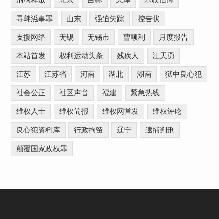
刑满释放
北京
吉林
天津
宗教信仰
寻衅滋事罪
山东
强迫失踪
控告状
支援网络
无锡
无锡市
曹顺利
月度报告
本站首发
权利运动头条
残疾人
江天勇
江苏
江苏省
河南
湖北
湖南
狱中良心犯
社会公正
社区声音
福建
紧急热线
维权人士
维权简报
维权网首发
维权评论
良心犯资料库
行政拘留
辽宁
逮捕判刑
颠覆国家政权罪