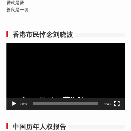
爱就是爱
善良是一切
香港市民悼念刘晓波
视
频
播
放
器
00:00
02:46
中国历年人权报告