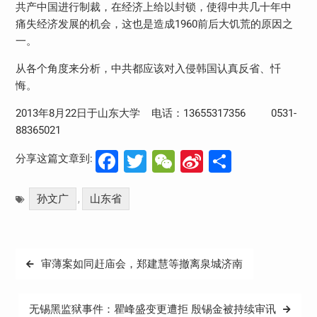
共产中国进行制裁，在经济上给以封锁，使得中共几十年中
痛失经济发展的机会，这也是造成1960前后大饥荒的原因之
一。
从各个角度来分析，中共都应该对入侵韩国认真反省、忏
悔。
2013年8月22日于山东大学 电话：13655317356 0531-
88365021
Facebook
Twitter
WeChat
Sina
分
分享这篇文章到:
Weibo
享
孙文广
山东省
,
文
审薄案如同赶庙会，郑建慧等撤离泉城济南
章
导
无锡黑监狱事件：瞿峰盛变更遭拒 殷锡金被持续审讯