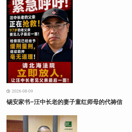
2026-08-09
锡安家书–汪中长老的妻子童红⁩师母的代祷信