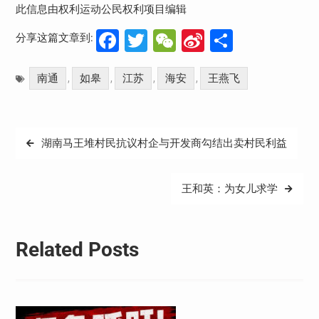
此信息由权利运动公民权利项目编辑
Facebook
Twitter
WeChat
Sina
分
分享这篇文章到:
Weibo
享
南通
如皋
江苏
海安
王燕飞
,
,
,
,
文
湖南马王堆村民抗议村企与开发商勾结出卖村民利益
章
导
王和英：为女儿求学
航
Related Posts