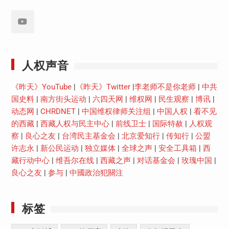
Youtube
人权声音
《昨天》YouTube
|
《昨天》Twitter
|
李老师不是你老师
|
中共
国史料
|
南方街头运动
|
六四天网
|
维权网
|
民生观察
|
博讯
|
动态网
|
CHRDNET
|
中国维权律师关注组
|
中国人权
|
看不见
的西藏
|
西藏人权与民主中心
|
前线卫士
|
国际特赦
|
人权观
察
|
良心之友
|
台湾民主基金会
|
北京爱知行
|
传知行
|
公盟
许志永
|
新公民运动
|
独立媒体
|
全球之声
|
安全工具箱
|
西
藏行动中心
|
维吾尔在线
|
西藏之声
|
对话基金会
|
玫瑰中国
|
良心之友
|
参与
|
中國政治犯關注
标签