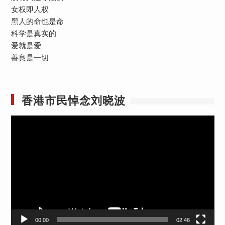
女权即人权
黑人的命也是命
科学是真实的
爱就是爱
善良是一切
香港市民悼念刘晓波
视
频
播
放
器
00:00
02:46