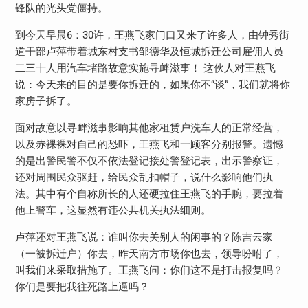
锋队的光头党僵持。
到今天早晨6：30许，王燕飞家门口又来了许多人，由钟秀街
道干部卢萍带着城东村支书邹德华及恒城拆迁公司雇佣人员
二三十人用汽车堵路故意实施寻衅滋事！ 这伙人对王燕飞
说：今天来的目的是要你拆迁的，如果你不“谈”，我们就将你
家房子拆了。
面对故意以寻衅滋事影响其他家租赁户洗车人的正常经营，
以及赤裸裸对自己的恐吓，王燕飞和一顾客分别报警。遗憾
的是出警民警不仅不依法登记接处警登记表，出示警察证，
还对周围民众驱赶，给民众乱扣帽子，说什么影响他们执
法。其中有个自称所长的人还硬拉住王燕飞的手腕，要拉着
他上警车，这显然有违公共机关执法细则。
卢萍还对王燕飞说：谁叫你去关别人的闲事的？陈吉云家
（一被拆迁户）你去，昨天南方市场你也去，领导吩咐了，
叫我们来采取措施了。王燕飞问：你们这不是打击报复吗？
你们是要把我往死路上逼吗？