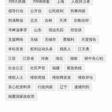
709大抓捕
709律师案
上海
人权捍卫者
倡导行动
公开信
公民权利
刑事拘留
刑满释放
北京
吉林
天津
宗教信仰
寻衅滋事罪
山东
强迫失踪
控告状
支援网络
无锡
无锡市
曹顺利
月度报告
本站首发
权利运动头条
残疾人
江天勇
江苏
江苏省
河南
湖北
湖南
狱中良心犯
社会公正
社区声音
福建
紧急热线
维权人士
维权简报
维权网首发
维权评论
良心犯资料库
行政拘留
辽宁
逮捕判刑
颠覆国家政权罪