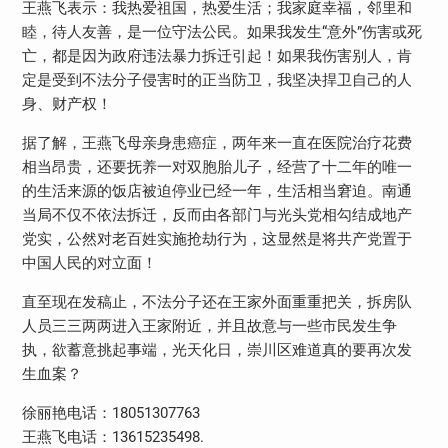
王燕飞表示：我热爱祖国，热爱生活；我家庭幸福，邻里和
睦，待人友善，是一位守法公民。如果我发生“意外”伤害或死
亡，都是因为政府违法暴力拆迁引起！如果我伤害别人，肯
定是受到不法分子侵害时的正当防卫，我坚决捍卫自己的人
身、财产权！
据了解，王燕飞母亲身患癌症，两年来一直在医院治疗花费
相当昂贵，还要抚养一对双胞胎儿子，经营了十二年的唯一
的生活来源的饭店被迫停业已经一年，生活相当窘迫。南通
当局不仅不依法拆迁，反而由各部门与光头党相勾结成地产
党实，公然对老百姓实施抢劫行为，这显然是将共产党置于
中国人民的对立面！
直至现在发稿止，不法分子还在王家外面重重把关，拆房队
人员三三两两进入王家附近，并且故意与一些市民发生争
执，欲蓄意挑起事端，光天化日，崇川区难道真的要再次发
生血案？
徐丽艳电话：18051307763
王燕飞电话：13615235498.