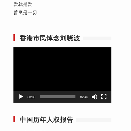
爱就是爱
善良是一切
香港市民悼念刘晓波
视
频
播
放
器
00:00
02:46
中国历年人权报告