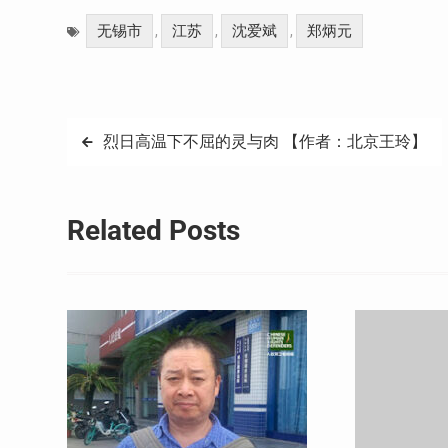
Weibo
享
无锡市
江苏
沈爱斌
郑炳元
,
,
,
文
烈日高温下不屈的灵与肉 【作者：北京王玲】
章
导
Related Posts
航