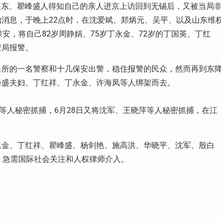
果东、瞿峰盛人得知自己的亲人进京上访回到无锡后，又被当局
的消息，于晚上
22
点时，在沈爱斌、郑炳元、吴平、以及山东维
保安，将自己
82
岁周静娟、
75
岁丁永金、
72
岁的丁国英、丁红
安局报警。
出所的一名警察和十几保安出警，稳住报警的民众，然而再到东
峰盛夫妇、丁红祥、丁永金、许海凤等人绑架而去。
等人秘密抓捕，
6
月
28
日又将沈军、王晓萍等人秘密抓捕，在江
永金、丁红祥、瞿峰盛、杨剑艳、施高洪、华晓平、沈军、殷白
。急需国际社会关注和人权律师介入。