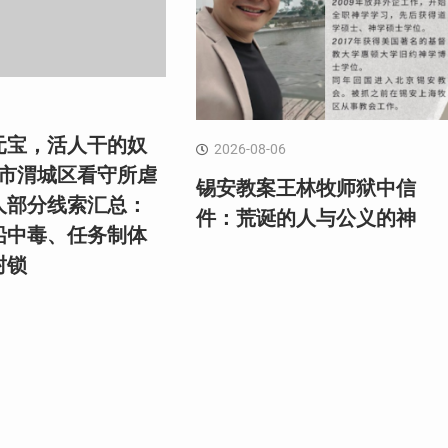
元宝，活人干的奴
2026-08-06
阳市渭城区看守所虐
锡安教案王林牧师狱中信
人部分线索汇总：
件：荒诞的人与公义的神
铅中毒、任务制体
封锁