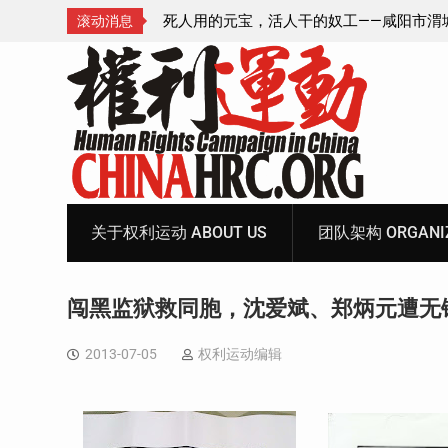
—咸阳市渭城区看守所
锡安教案王林牧师狱中信件：荒诞的人与公
滚动消息
元宝、铅中毒、任务制
Skip
to
content
关于权利运动 ABOUT US
团队架构 ORGANIZ
闯黑监狱救同胞，沈爱斌、郑炳元遭无
2013-07-05
权利运动编辑