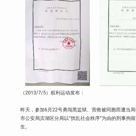
（
2013/7/5
）权利运动发布：
昨天，参加
6
月
22
号勇闯黑监狱、营救被同胞而遭当局
市公安局滨湖区分局以“扰乱社会秩序”为由的刑事拘
生。