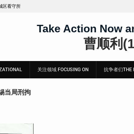
义的神
顾玲娣：涉黑涉恶刑事报案信
Take Action Now a
曹顺利(19
ATIONAL
关注领域 FOCUSING ON
抗争者们THE RE
锡当局刑拘