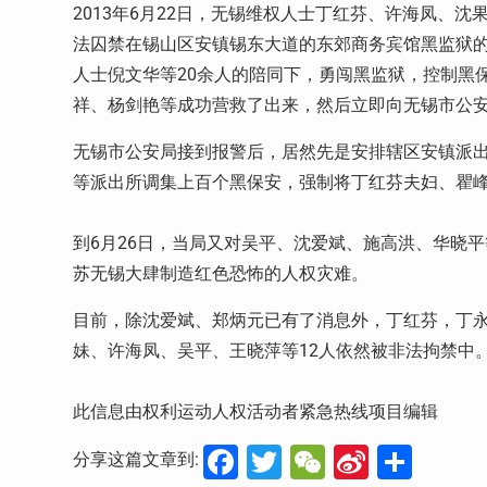
2013
年
6
月
22
日，无锡维权人士丁红芬、许海凤、沈
法囚禁在锡山区安镇锡东大道的东郊商务宾馆黑监狱
人士倪文华等
20
余人的陪同下，勇闯黑监狱，控制黑
祥、杨剑艳等成功营救了出来，然后立即向无锡市公
无锡市公安局接到报警后，居然先是安排辖区安镇派
等派出所调集上百个黑保安，强制将丁红芬夫妇、瞿
到
6
月
26
日，当局又对吴平、沈爱斌、施高洪、华晓平
苏无锡大肆制造红色恐怖的人权灾难。
目前，除沈爱斌、郑炳元已有了消息外，丁红芬，丁
妹、许海凤、吴平、王晓萍等
12
人依然被非法拘禁中
此信息由权利运动人权活动者紧急热线项目编辑
Facebook
Twitter
WeChat
Sina
分
分享这篇文章到: