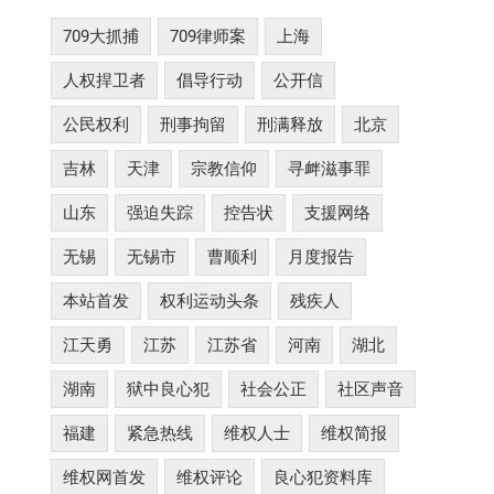
709大抓捕
709律师案
上海
人权捍卫者
倡导行动
公开信
公民权利
刑事拘留
刑满释放
北京
吉林
天津
宗教信仰
寻衅滋事罪
山东
强迫失踪
控告状
支援网络
无锡
无锡市
曹顺利
月度报告
本站首发
权利运动头条
残疾人
江天勇
江苏
江苏省
河南
湖北
湖南
狱中良心犯
社会公正
社区声音
福建
紧急热线
维权人士
维权简报
维权网首发
维权评论
良心犯资料库