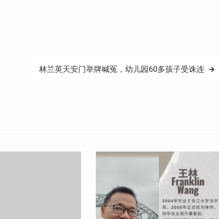
林兰英天安门举牌喊冤，幼儿园60多孩子受诛连