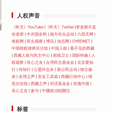
Youtube
人权声音
《昨天》YouTube
|
《昨天》Twitter
|
李老师不是
你老师
|
中共国史料
|
南方街头运动
|
六四天网
|
维权网
|
民生观察
|
博讯
|
动态网
|
CHRDNET
|
中国维权律师关注组
|
中国人权
|
看不见的西藏
|
西藏人权与民主中心
|
前线卫士
|
国际特赦
|
人
权观察
|
良心之友
|
台湾民主基金会
|
北京爱知
行
|
传知行
|
公盟许志永
|
新公民运动
|
独立媒
体
|
全球之声
|
安全工具箱
|
西藏行动中心
|
维
吾尔在线
|
西藏之声
|
对话基金会
|
玫瑰中国
|
良心之友
|
参与
|
中國政治犯關注
标签