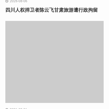
2026-08-06
四川人权捍卫者陈云飞甘肃旅游遭行政拘留