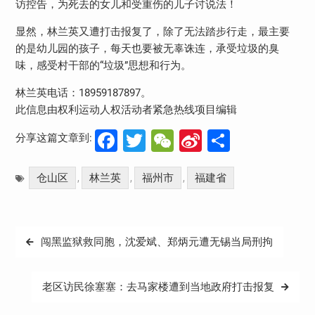
访控告，为死去的女儿和受重伤的儿子讨说法！
显然，林兰英又遭打击报复了，除了无法踏步行走，最主要
的是幼儿园的孩子，每天也要被无辜诛连，承受垃圾的臭
味，感受村干部的“垃圾”思想和行为。
林兰英电话：18959187897。
此信息由权利运动人权活动者紧急热线项目编辑
Facebook
Twitter
WeChat
Sina
分
分享这篇文章到:
Weibo
享
仓山区
林兰英
福州市
福建省
,
,
,
文
闯黑监狱救同胞，沈爱斌、郑炳元遭无锡当局刑拘
章
导
老区访民徐塞塞：去马家楼遭到当地政府打击报复
航