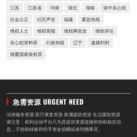
江苏
江苏省
河南
湖北
湖南
狱中良心犯
社会公正
社区声音
福建
紧急热线
维权人士
维权简报
维权网首发
维权评论
良心犯资料库
行政拘留
辽宁
逮捕判刑
颠覆国家政权罪
急需资源 URGENT NEED
法律服务资源 医疗康复资源 家属援助资源 生活援助资源
请注意：权利运动平台只为其提供资源连接和协助核实信
息，不协助转账和经手资金捐赠或者转赠事宜。