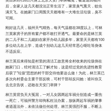
英自从6月26日只身上北京天安门举牌喊冤，被遣送回福州
后，全家人这几天都没法正常生活了，家里臭气熏天，蚊虫
满天飞。在她家门口周围天天都堆有一大堆生活垃圾，臭不
可闻。
刚好这几天，福州天气晴热，每天气温都在38度以上，可林
兰英家房子的所有窗户都不敢打开透气。最要命的是林兰英
的二儿子和二儿媳妇在家开办幼儿园多年，家里天天都有100
多位幼儿在上学，造成个别幼儿这几天经常恶心呕吐等身体
不适反应。
林兰英后来得知是村里的清洁工故意将全村收来的垃圾倒在
她家门口，经对清洁工了解才知，这是经过党的先进性教育
后获了“垃圾”思想的村干部交待他要这么做！为此，林兰英已
多次向村委会主要干部反映，可村干部却反问她：谁叫你又
去北京告状，还敢在天安门举牌？
林兰英背负天大冤屈，一对儿女因两起车祸分别造成一重伤
一死亡，可福州警方却徇私枉法办案，放纵两起车祸的肇事
者逍遥法外，未依法做任何处理。林兰英强烈不服，不断上