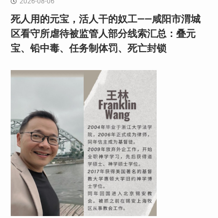
2026-08-06
死人用的元宝，活人干的奴工——咸阳市渭城
区看守所虐待被监管人部分线索汇总：叠元
宝、铅中毒、任务制体罚、死亡封锁