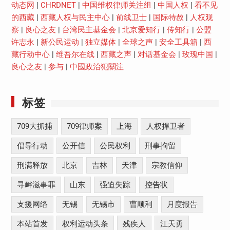
动态网
|
CHRDNET
|
中国维权律师关注组
|
中国人权
|
看不见
的西藏
|
西藏人权与民主中心
|
前线卫士
|
国际特赦
|
人权观
察
|
良心之友
|
台湾民主基金会
|
北京爱知行
|
传知行
|
公盟
许志永
|
新公民运动
|
独立媒体
|
全球之声
|
安全工具箱
|
西
藏行动中心
|
维吾尔在线
|
西藏之声
|
对话基金会
|
玫瑰中国
|
良心之友
|
参与
|
中國政治犯關注
标签
709大抓捕
709律师案
上海
人权捍卫者
倡导行动
公开信
公民权利
刑事拘留
刑满释放
北京
吉林
天津
宗教信仰
寻衅滋事罪
山东
强迫失踪
控告状
支援网络
无锡
无锡市
曹顺利
月度报告
本站首发
权利运动头条
残疾人
江天勇