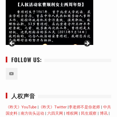
FOLLOW US:
Youtube
人权声音
《昨天》YouTube
|
《昨天》Twitter
|
李老师不是你老师
|
中共
国史料
|
南方街头运动
|
六四天网
|
维权网
|
民生观察
|
博讯
|