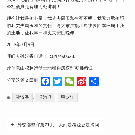
今社会真是有理无处讲啊！
现今让我最担心是：我丈夫周玉和生死不明，我无力承担照
顾我丈夫周玉和的责任，请大家声援我尽快要回本应属于我
的土地，让我早日和丈夫安度晚年。
2013
年
7
月
9
日
呼吁人孙汉香电话：
15847490528
。
此信息由权利运动土地和住房权利项目编辑
Facebook
Twitter
WeChat
Sina
分
分享这篇文章到:
Weibo
享
孙汉香
通河县
黑龙江
,
,
文
外交部坚守第21天，大雨是考验更是拷问
章