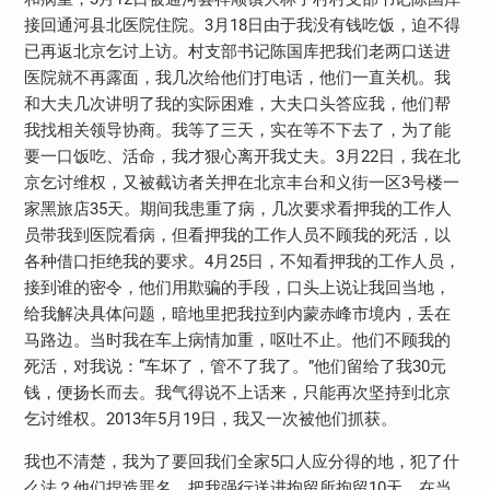
接回通河县北医院住院。
3
月
18
日由于我没有钱吃饭，迫不得
已再返北京乞讨上访。村支部书记陈国库把我们老两口送进
医院就不再露面，我几次给他们打电话，他们一直关机。我
和大夫几次讲明了我的实际困难，大夫口头答应我，他们帮
我找相关领导协商。我等了三天，实在等不下去了，为了能
要一口饭吃、活命，我才狠心离开我丈夫。
3
月
22
日，我在北
京乞讨维权，又被截访者关押在北京丰台和义街一区
3
号楼一
家黑旅店
35
天。期间我患重了病，几次要求看押我的工作人
员带我到医院看病，但看押我的工作人员不顾我的死活，以
各种借口拒绝我的要求。
4
月
25
日，不知看押我的工作人员，
接到谁的密令，他们用欺骗的手段，口头上说让我回当地，
给我解决具体问题，暗地里把我拉到内蒙赤峰市境内，丢在
马路边。当时我在车上病情加重，呕吐不止。他们不顾我的
死活，对我说：“车坏了，管不了我了。”他们留给了我
30
元
钱，便扬长而去。我气得说不上话来，只能再次坚持到北京
乞讨维权。
2013
年
5
月
19
日，我又一次被他们抓获。
我也不清楚，我为了要回我们全家
5
口人应分得的地，犯了什
么法？他们捏造罪名，把我强行送进拘留所拘留
10
天。在当