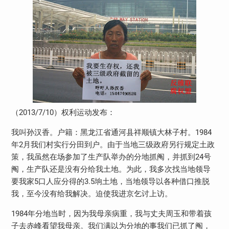
（
2013/7/10
）权利运动发布：
我叫孙汉香。户籍：黑龙江省通河县祥顺镇大林子村。
1984
年
2
月我们村实行分田到户。由于当地三级政府另行规定土政
策，我虽然在场参加了生产队举办的分地抓阄，并抓到
24
号
阄，生产队还是没有分给我土地。为此，我多次找当地领导
要我家
5
口人应分得的
3.5
垧土地，当地领导以各种借口推脱
我，至今没有给我解决。迫使我进京乞讨上访。
1984
年分地当时，因为我母亲病重，我与丈夫周玉和带着孩
子去赤峰看望我母亲。我们满以为分地的事我们已抓了阄，