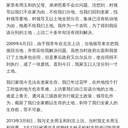
家里有周玉和的父母、弟弟照看不会出问题。没想到，村领
导以我们不在家为由，不给我们分地。当我们回到老家，找
村领导要地，村领导又以土地全部分完，集体已没有机动地
为由，拖着不给我们土地。我作为一个农民，为了得到我应
该分到的土地，上访二十多年却没有得到解决。
2009
年
6
月
2
日，由于我常年在北京上访，当地领导来京把我
接回当地，并答应给我解决问题。虽然当时政府出面和我签
订了土地承包合同，但是事后政府又出尔反尔，使合同得不
到执行，成了一张废纸。直到今日，我家五口人没分到一寸
土地。
我们家现今无法在老家生存。我已年过花甲，在外地找个打
工吃饭的地方也非常难。上访要我们自己应该分地的土地，
难是上青天。通河县三级政府另行规定土政策，领导乱作
为，截留了我们全家赖以生存的土地，剥夺了我们全家人的
生存权，罪不可赦。
2013
年
3
月
8
日，我与丈夫周玉和到京上访。当时我丈夫周玉
和病重，
3
月
12
日被通河县祥顺镇大林子村村支部书记陈国库