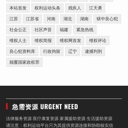
本站首发
权利运动头条
残疾人
江天勇
江苏
江苏省
河南
湖北
湖南
狱中良心犯
社会公正
社区声音
福建
紧急热线
维权人士
维权简报
维权网首发
维权评论
良心犯资料库
行政拘留
辽宁
逮捕判刑
颠覆国家政权罪
急需资源 URGENT NEED
法律服务资源 医疗康复资源 家属援助资源 生活援助资源
请注意：权利运动平台只为其提供资源连接和协助核实信