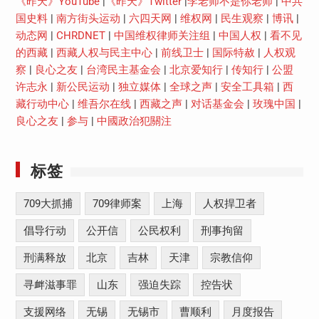
《昨天》YouTube
|
《昨天》Twitter
|
李老师不是你老师
|
中共
国史料
|
南方街头运动
|
六四天网
|
维权网
|
民生观察
|
博讯
|
动态网
|
CHRDNET
|
中国维权律师关注组
|
中国人权
|
看不见
的西藏
|
西藏人权与民主中心
|
前线卫士
|
国际特赦
|
人权观
察
|
良心之友
|
台湾民主基金会
|
北京爱知行
|
传知行
|
公盟
许志永
|
新公民运动
|
独立媒体
|
全球之声
|
安全工具箱
|
西
藏行动中心
|
维吾尔在线
|
西藏之声
|
对话基金会
|
玫瑰中国
|
良心之友
|
参与
|
中國政治犯關注
标签
709大抓捕
709律师案
上海
人权捍卫者
倡导行动
公开信
公民权利
刑事拘留
刑满释放
北京
吉林
天津
宗教信仰
寻衅滋事罪
山东
强迫失踪
控告状
支援网络
无锡
无锡市
曹顺利
月度报告