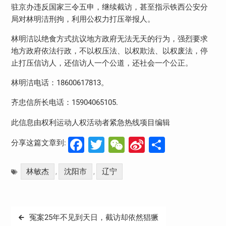
驻京办违反国家三令五申，继续截访，甚至指示铁西公安分
局对林明洁刑拘，利用公权力打压举报人。
林明洁以绝食方式抗议地方政府无法无天的行为，强烈要求
地方政府依法行政，不以权压法、以权欺法、以权废法，停
止打压信访人，还信访人一个公道，还社会一个公正。
林明洁电话：
18600617813
。
齐忠信所长电话：
15904065105.
此信息由权利运动人权活动者紧急热线项目编辑
Facebook
Twitter
WeChat
Sina
分
分享这篇文章到:
Weibo
享
林敏杰
沈阳市
辽宁
,
,
文
冤案25年不见到天日，截访却依然猖獗