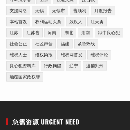
支援网络
无锡
无锡市
曹顺利
月度报告
本站首发
权利运动头条
残疾人
江天勇
江苏
江苏省
河南
湖北
湖南
狱中良心犯
社会公正
社区声音
福建
紧急热线
维权人士
维权简报
维权网首发
维权评论
良心犯资料库
行政拘留
辽宁
逮捕判刑
颠覆国家政权罪
急需资源 URGENT NEED