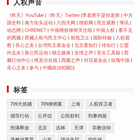
人权声音
《昨天》YouTube
|
《昨天》Twitter
|
李老师不是你老师
|
中共
国史料
|
南方街头运动
|
六四天网
|
维权网
|
民生观察
|
博讯
|
动态网
|
CHRDNET
|
中国维权律师关注组
|
中国人权
|
看不见
的西藏
|
西藏人权与民主中心
|
前线卫士
|
国际特赦
|
人权观
察
|
良心之友
|
台湾民主基金会
|
北京爱知行
|
传知行
|
公盟
许志永
|
新公民运动
|
独立媒体
|
全球之声
|
安全工具箱
|
西
藏行动中心
|
维吾尔在线
|
西藏之声
|
对话基金会
|
玫瑰中国
|
良心之友
|
参与
|
中國政治犯關注
标签
709大抓捕
709律师案
上海
人权捍卫者
倡导行动
公开信
公民权利
刑事拘留
刑满释放
北京
吉林
天津
宗教信仰
寻衅滋事罪
山东
强迫失踪
控告状