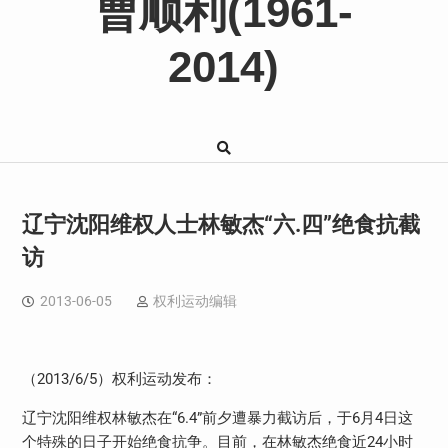
曹顺利(1961-
2014)
辽宁沈阳维权人士林敏杰“六.四”绝食抗截
访
2013-06-05
权利运动编辑
（
2013/6/5
）权利运动发布：
辽宁沈阳维权林敏杰在“
6.4
”前夕遭暴力截访后，于
6
月
4
日这
个特殊的日子开始绝食抗争。目前，在林敏杰绝食近
24
小时