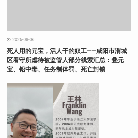
2026-08-06
死人用的元宝，活人干的奴工——咸阳市渭城
区看守所虐待被监管人部分线索汇总：叠元
宝、铅中毒、任务制体罚、死亡封锁