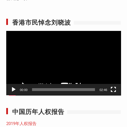
香港市民悼念刘晓波
视
频
播
放
器
00:00
02:46
中国历年人权报告
2019年人权报告