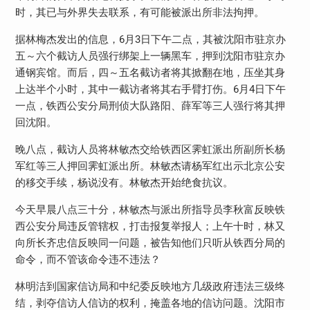
时，其已与外界失去联系，有可能被派出所非法拘押。
据林梅杰发出的信息，
6
月
3
日下午二点，其被沈阳市驻京办
五～六个截访人员强行绑架上一辆黑车，押到沈阳市驻京办
通钢宾馆。而后，四～五名截访者将其掀翻在地，压坐其身
上达半个小时，其中一截访者将其右手臂打伤。
6
月
4
日下午
一点，铁西公安分局刑侦大队路阳、薛军等三人强行将其押
回沈阳。
晚八点，截访人员将林敏杰交给铁西区霁虹派出所副所长杨
军红等三人押回霁虹派出所。林敏杰请杨军红出示北京公安
的移交手续，杨说没有。林敏杰开始绝食抗议。
今天早晨八点三十分，林敏杰与派出所指导员李秋富反映铁
西公安分局违反管辖权，打击报复举报人；上午十时，林又
向所长齐忠信反映同一问题，被告知他们只听从铁西分局的
命令，而不管该命令违不违法？
林明洁到国家信访局和中纪委反映地方几级政府违法三级终
结，剥夺信访人信访的权利，掩盖各地的信访问题。沈阳市