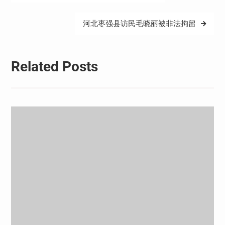
章
导
河北枣强县访民毛晓丽被非法拘留
航
Related Posts