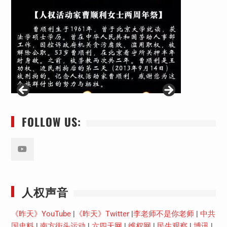
FOLLOW US:
Youtube
人权声音
《昨天》YouTube
|
《昨天》Twitter
|
李老师不是你老师
|
中共
国史料
|
南方街头运动
|
六四天网
|
维权网
|
民生观察
|
博讯
|