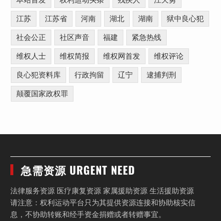
本站首发
权利运动头条
残疾人
江天勇
江苏
江苏省
河南
湖北
湖南
狱中良心犯
社会公正
社区声音
福建
紧急热线
维权人士
维权简报
维权网首发
维权评论
良心犯资料库
行政拘留
辽宁
逮捕判刑
颠覆国家政权罪
急需资源 URGENT NEED
法律服务资源 医疗康复资源 家属援助资源 生活援助资源
请注意：权利运动平台只为其提供资源连接和协助核实信
息，不协助转账和经手资金捐赠或者转赠事宜。