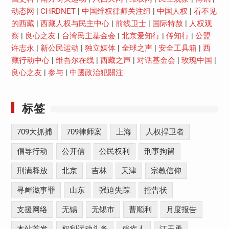
动态网
|
CHRDNET
|
中国维权律师关注组
|
中国人权
|
看不见
的西藏
|
西藏人权与民主中心
|
前线卫士
|
国际特赦
|
人权观
察
|
良心之友
|
台湾民主基金会
|
北京爱知行
|
传知行
|
公盟
许志永
|
新公民运动
|
独立媒体
|
全球之声
|
安全工具箱
|
西
藏行动中心
|
维吾尔在线
|
西藏之声
|
对话基金会
|
玫瑰中国
|
良心之友
|
参与
|
中國政治犯關注
标签
709大抓捕
709律师案
上海
人权捍卫者
倡导行动
公开信
公民权利
刑事拘留
刑满释放
北京
吉林
天津
宗教信仰
寻衅滋事罪
山东
强迫失踪
控告状
支援网络
无锡
无锡市
曹顺利
月度报告