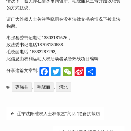
情况下，被关押在衡水市拘留所。毛晓丽从三号开始以绝食
的方式抗议。
请广大维权人士关注毛晓丽在没有法律文书的情况下被非法
拘留。
枣强县委书记电话13803181626，
政法委书记电话18703180588.
毛晓丽电话 15833287293,
此信息由权利运动人权活动者紧急热线项目编辑
Facebook
Twitter
WeChat
Sina
分
分享这篇文章到:
Weibo
享
枣强县
毛晓丽
河北
,
,
文
辽宁沈阳维权人士林敏杰“六.四”绝食抗截访
章
导