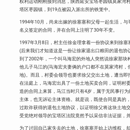
权利运动刚刚接到消息，陕西延安宝塔枣园镇莫家湾
塔区枣园镇，到
19
点被囚入派出所的铁笼中。
1994
年
10
月，尚未出嫁的徐塞塞和父母一起生活，与
名义签定的合同，并在合同上注明了
30
年不变。
1997
年
3
月
8
日，村主任徐金理拿着一份协议来到徐塞
(
后来我们才知道这是一份让徐家退出口粮田的退包协
到了
2002
年，一个叫马海宏的外地人突然说徐家那块
他儿子马江的
(
马海宏夫妻俩的户口都不在莫家湾村，
地
)
。而且，村委会领导也要求徐父交出土地，遭当即
在法庭上，马海宏出具了一份土地买卖合同，证明村
造的合同上来算，马江当时只有
4
岁，属于无民事行为
主体，也无诉讼主体资格。就是说，既使合同是真的
过欺诈获得的退包土地协议，以证明徐父将这块土地
受党绝对领导的宝塔区法院竟然予以采信非法证据，
为了讨回自己家失去的土地，徐塞塞开始上访维权，