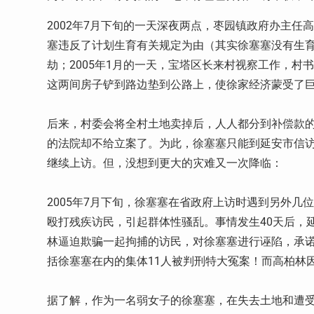
2002
年
7
月下旬的一天深夜两点，枣园镇政府办主任高
塞违反了计划生育有关规定为由（其实徐塞塞没有生
劫；
2005
年
1
月的一天，宝塔区长来村视察工作，村书
这两间房子铲到路边垫到公路上，使徐家经济蒙受了
后来，村委会将全村土地卖掉后，人人都分到补偿款
的法院却不给立案了。为此，徐塞塞只能到延安市信
继续上访。但，没想到更大的灾难又一次降临：
2005
年
7
月下旬，徐塞塞在省政府上访时遇到另外几位
殴打残疾访民，引起群体性骚乱。事情发生
40
天后，
林逼迫欺骗一起拘捕的访民，对徐塞塞进行诬陷，承
括徐塞塞在内的集体
11
人被判刑特大冤案！而高柏林
据了解，作为一名弱女子的徐塞塞，在失去土地和遭