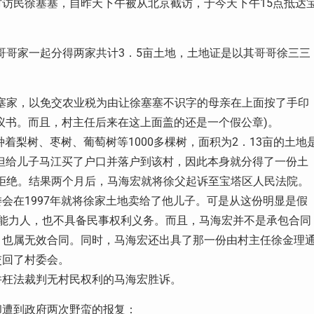
村访民徐塞塞，自昨天下午被从北京截访，于今天下午
15
点抵达
哥哥家一起分得两家共计
3
．
5
亩土地，土地证是以其哥哥徐三三
塞家，以免交农业税为由让徐塞塞不识字的母亲在上面按了手印
议书。而且，村主任后来在这上面盖的还是一个假公章
)
。
种着梨树、枣树、葡萄树等
1000
多棵树，面积为
2
．
13
亩的土地
但给儿子马江买了户口并落户到该村，因此本身就分得了一份土
拒绝。结果两个月后，马海宏就将徐父起诉至宝塔区人民法院。
委会在
1997
年就将徐家土地卖给了他儿子。可是从这份明显是假
能力人，也不具备民事权利义务。而且，马海宏并不是承包合同
，也属无效合同。同时，马海宏还出具了那一份由村主任徐金理
交回了村委会。
并枉法裁判无村民权利的马海宏胜诉。
却遭到政府两次野蛮的报复：