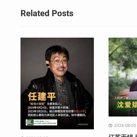
导
Related Posts
航
2026-08-05