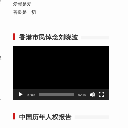
宝
爱就是爱
善良是一切
香港市民悼念刘晓波
视
是
频
播
放
器
00:00
02:46
通
中国历年人权报告