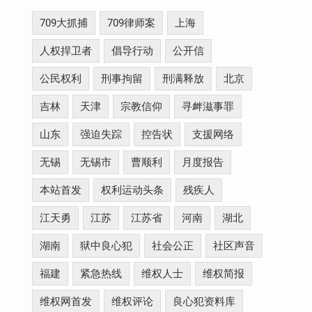
709大抓捕
709律师案
上海
人权捍卫者
倡导行动
公开信
公民权利
刑事拘留
刑满释放
北京
吉林
天津
宗教信仰
寻衅滋事罪
山东
强迫失踪
控告状
支援网络
无锡
无锡市
曹顺利
月度报告
本站首发
权利运动头条
残疾人
江天勇
江苏
江苏省
河南
湖北
湖南
狱中良心犯
社会公正
社区声音
福建
紧急热线
维权人士
维权简报
维权网首发
维权评论
良心犯资料库