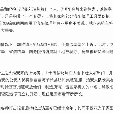
晶和纪检书记杨刘瑞带着
11
个人、
7
辆车突然来到徐家，以徐塞
育，只是抱养了一个弃婴），将其家的部分汽车修理工具团伙抢
记嫌徐家的两间用于汽车修理的营业用房不美观，就叫来铲车将
巨大损失。
的情况下，却唯独不给徐家补偿款。于是徐塞塞又上诉，此时，
访局、省信访局、国务院信访局就土地被剥夺、房屋被铲除等问
也是从延安来的上访者，由于省信访局在大雨下赶大家出门，并
延安的公安人员将徐塞塞与子长县访民吴慧逮捕，治安大队长高
诺对徐塞塞指证就放他们，制造所谓冲击国家机关的罪名，导致
因诬陷造假而立功升迁，现任延安市看守所所长。
受各种打击报复后持续上访至今已经十余年，其间不仅花光了家