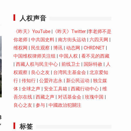
Youtube
人权声音
《昨天》YouTube
|
《昨天》Twitter
|
李老师不是
你老师
|
中共国史料
|
南方街头运动
|
六四天网
|
维权网
|
民生观察
|
博讯
|
动态网
|
CHRDNET
|
中国维权律师关注组
|
中国人权
|
看不见的西藏
|
西藏人权与民主中心
|
前线卫士
|
国际特赦
|
人
权观察
|
良心之友
|
台湾民主基金会
|
北京爱知
行
|
传知行
|
公盟许志永
|
新公民运动
|
独立媒
体
|
全球之声
|
安全工具箱
|
西藏行动中心
|
维
吾尔在线
|
西藏之声
|
对话基金会
|
玫瑰中国
|
良心之友
|
参与
|
中國政治犯關注
8
标签
”