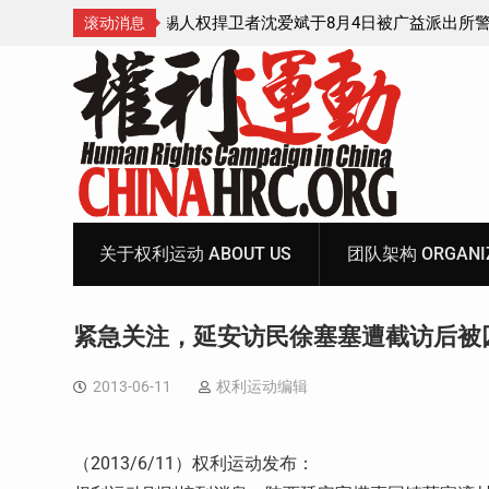
4日被广益派出所警
武汉公民张毅于2026年7月28日被以“涉嫌
滚动消息
中带走后音信全无
家罪”执行逮捕 目前羁押在拉萨市看守所
Skip
to
content
关于权利运动 ABOUT US
团队架构 ORGANIZ
紧急关注，延安访民徐塞塞遭截访后被
2013-06-11
权利运动编辑
（
2013/6/11
）权利运动发布：