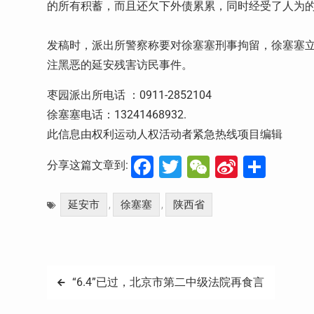
的所有积蓄，而且还欠下外债累累，同时经受了人为
发稿时，派出所警察称要对徐塞塞刑事拘留，徐塞塞立
注黑恶的延安残害访民事件。
枣园派出所电话 ：0911-2852104
徐塞塞电话：
13241468932.
此信息由权利运动人权活动者紧急热线项目编辑
Facebook
Twitter
WeChat
Sina
分
分享这篇文章到:
Weibo
享
延安市
徐塞塞
陕西省
,
,
文
“6.4”已过，北京市第二中级法院再食言
章