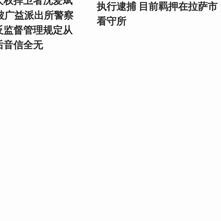
人权捍卫者沈爱斌
执行逮捕 目前羁押在拉萨市
日被广益派出所警察
看守所
反监督管理规定从
后音信全无