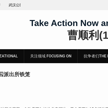
煽动分裂国
会见被寻衅滋事罪的山东枣庄维权人士张超的情况通
Take Action Now a
曹顺利(19
ATIONAL
关注领域 FOCUSING ON
抗争者们THE RE
囚派出所铁笼