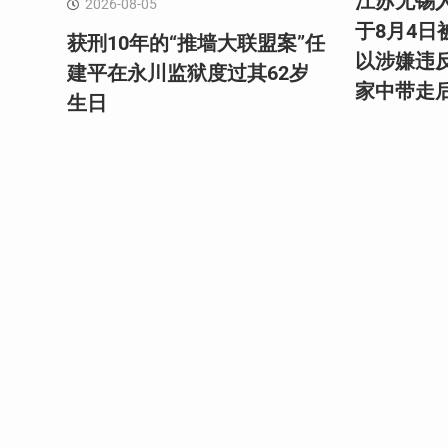
江苏无锡
2026-08-05
于8月4
获刑10年的“推墙大联盟案”任
以涉嫌违
建平在永川监狱度过其62岁
家中带走
生日