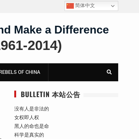
简体中文
报
获刑10年的“推墙大联盟案”任建平在永川监狱度过其62
岁生日
nd Make a Difference
61-2014)
BELS OF CHINA
BULLETIN 本站公告
没有人是非法的
女权即人权
黑人的命也是命
科学是真实的