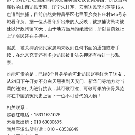
腐败的山西访民李莉、辽宁朱桂芹、云南访民李忠英等16人
也遭到抓捕，目前仍然关押昌平区七里渠乡窦各庄村645号东
城看守所。据一位从看守所出来的人反映，被抓捕访民均被
处以行政拘留10天，由于地方当局拒绝接访，所以目前这批
上访冤民还在关押中。
据悉，被关押的访民家属均未收到任何书面的通知或者手
续，在北京究竟还有多少访民被非法关押还有待进一步观
察。
难能可贵的是，已经8个月身孕的河北访民赵春红为了访友，
从24日下午开始不分白天黑夜到天安门、新华门等地方对当
局的违法行为进行抗议，其可歌可泣、可敬可佩的侠骨风范
将在中国的冤民史上留下一位不可替代的人物！
相关联系：
赵春红电话：15311631025.
天桥派出所；010-63030695。
陶然亭派出所电话：010－63536649.