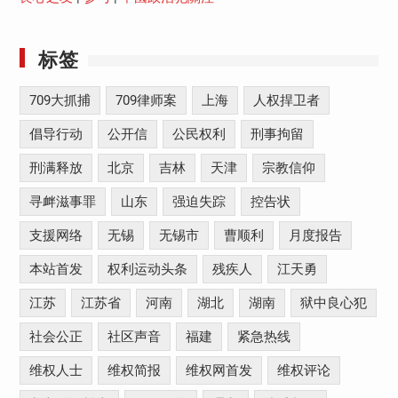
标签
709大抓捕
709律师案
上海
人权捍卫者
倡导行动
公开信
公民权利
刑事拘留
刑满释放
北京
吉林
天津
宗教信仰
寻衅滋事罪
山东
强迫失踪
控告状
支援网络
无锡
无锡市
曹顺利
月度报告
本站首发
权利运动头条
残疾人
江天勇
江苏
江苏省
河南
湖北
湖南
狱中良心犯
社会公正
社区声音
福建
紧急热线
维权人士
维权简报
维权网首发
维权评论