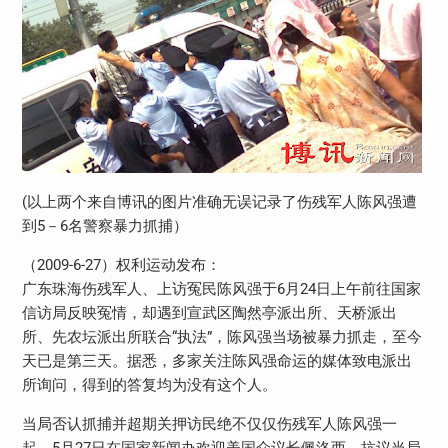
(以上两个来自博讯的图片准确无误记录了伤残军人陈风强遭
到5－6名警察暴力抓捕）
（2009-6-27）权利运动发布：
广东珠海伤残军人、上访冤民陈风强于6月24日上午前往国家
信访局反映冤情，却遇到宣武区陶然亭派出所、天桥派出
所、先农坛派出所联合“执法”，陈风强当场被暴力抓走，至今
天已是第三天。据悉，多家关注陈风强命运的媒体致电派出
所询问，得到的答复均为没有这个人。
当局否认抓捕并超期关押访民绝不仅仅伤残军人陈风强一
起，5月27日在国家新闻办欢迎美国众议长佩洛西、抗议当局