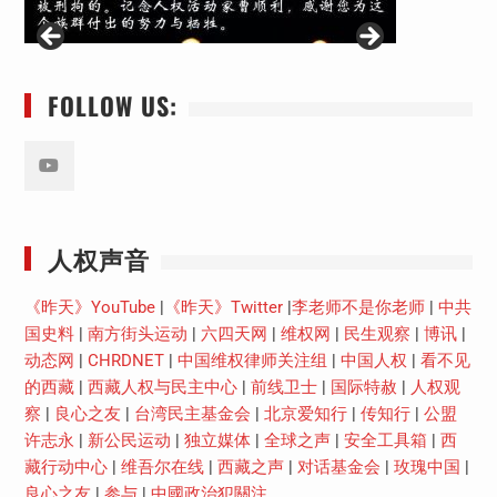
FOLLOW US:
Youtube
人权声音
《昨天》YouTube
|
《昨天》Twitter
|
李老师不是你老师
|
中共
国史料
|
南方街头运动
|
六四天网
|
维权网
|
民生观察
|
博讯
|
动态网
|
CHRDNET
|
中国维权律师关注组
|
中国人权
|
看不见
的西藏
|
西藏人权与民主中心
|
前线卫士
|
国际特赦
|
人权观
察
|
良心之友
|
台湾民主基金会
|
北京爱知行
|
传知行
|
公盟
许志永
|
新公民运动
|
独立媒体
|
全球之声
|
安全工具箱
|
西
藏行动中心
|
维吾尔在线
|
西藏之声
|
对话基金会
|
玫瑰中国
|
良心之友
|
参与
|
中國政治犯關注