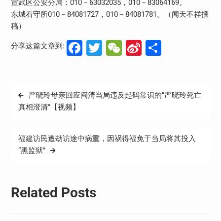
宣武区公安分局：010－63032035，010－83064169。
东城看守所010－84081727，010－84081781。（闻天不祥撰
稿）
Facebook
Twitter
WeChat
Sina
分
分享这篇文章到:
Weibo
享
文
严晓玲母亲回应闽清当局违反起码常识的“严晓玲死亡
章
真相澄清”【视频】
导
航
福建访民遭劫访途中病重，因祸得福免于当局将其投入
“黑监狱”
Related Posts