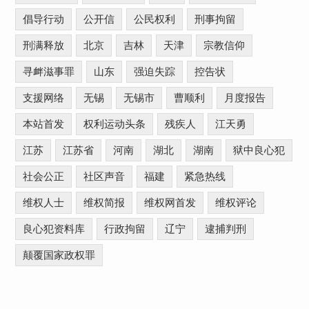
倡导行动
公开信
公民权利
刑事拘留
刑满释放
北京
吉林
天津
宗教信仰
寻衅滋事罪
山东
强迫失踪
控告状
支援网络
无锡
无锡市
曹顺利
月度报告
本站首发
权利运动头条
残疾人
江天勇
江苏
江苏省
河南
湖北
湖南
狱中良心犯
社会公正
社区声音
福建
紧急热线
维权人士
维权简报
维权网首发
维权评论
良心犯资料库
行政拘留
辽宁
逮捕判刑
颠覆国家政权罪