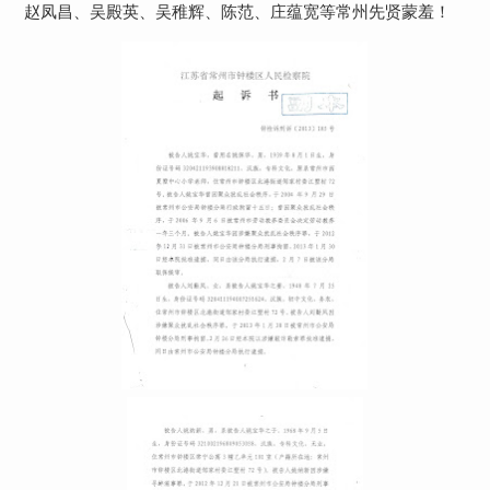
赵凤昌、吴殿英、吴稚辉、陈范、庄蕴宽等常州先贤蒙羞！