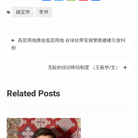
Weibo
享
姚宝华
常州
,
文
高层用地擅改低层用地 在绿化带安插警察建楼引发纠
章
纷
导
航
无耻的信访终结制度 （王振华/文）
Related Posts