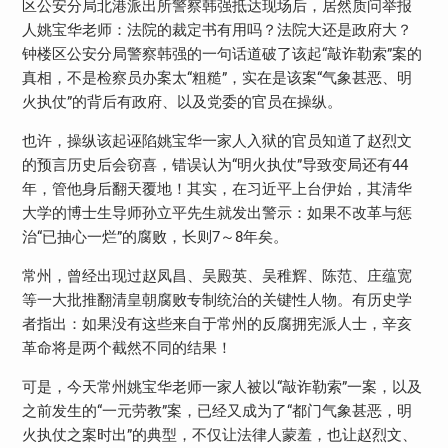
区公安分局北港派出所警察韩强抵达现场后，居然质问举报
人姚宝华老师：法院的裁定书有用吗？法院大还是政府大？
钟楼区公安分局警察韩强的一句话道破了该起“敲诈勒索”案的
真相，不是检察员办案太“粗糙”，实在是该案“气象甚恶、明
火执仗”的背后有政府、以及党委的官员在操纵。
也许，操纵该起诬陷姚宝华一家人入狱的官员知道了赵烈文
的预言历史后会窃喜，错误认为“明火执仗”导致变局还有44
年，管他身后翻天覆地！其实，在习近平上台伊始，其清华
大学的博士生导师孙立平先生就发出警示：如果不改革与惩
治“已抽心一烂”的腐败，长则7～8年矣。
常州，曾经出现过赵凤昌、吴殿英、吴稚辉、陈范、庄蕴宽
等一大批推翻清皇朝腐败专制统治的关键性人物。有历史学
者指出：如果没有这些来自于常州的反腐拥宪派人士，辛亥
革命将是两个截然不同的结果！
可是，今天常州姚宝华老师一家人被以“敲诈勒索”一案，以及
之前发生的“一元劳教”案，已经又成为了“都门气象甚恶，明
火执仗之案时出”的典型，不仅让法律人蒙羞，也让赵烈文、