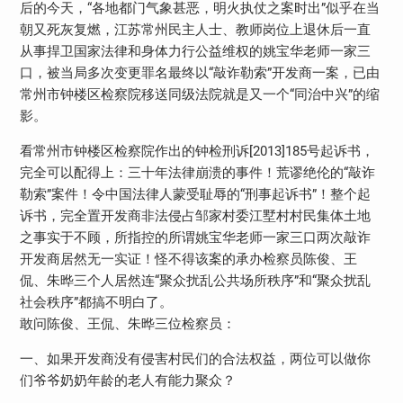
后的今天，“各地都门气象甚恶，明火执仗之案时出”似乎在当
朝又死灰复燃，江苏常州民主人士、教师岗位上退休后一直
从事捍卫国家法律和身体力行公益维权的姚宝华老师一家三
口，被当局多次变更罪名最终以“敲诈勒索”开发商一案，已由
常州市钟楼区检察院移送同级法院就是又一个“同治中兴”的缩
影。
看常州市钟楼区检察院作出的钟检刑诉[2013]185号起诉书，
完全可以配得上：三十年法律崩溃的事件！荒谬绝伦的“敲诈
勒索”案件！令中国法律人蒙受耻辱的“刑事起诉书”！整个起
诉书，完全置开发商非法侵占邹家村委江墅村村民集体土地
之事实于不顾，所指控的所谓姚宝华老师一家三口两次敲诈
开发商居然无一实证！怪不得该案的承办检察员陈俊、王
侃、朱晔三个人居然连“聚众扰乱公共场所秩序”和“聚众扰乱
社会秩序”都搞不明白了。
敢问陈俊、王侃、朱晔三位检察员：
一、如果开发商没有侵害村民们的合法权益，两位可以做你
们爷爷奶奶年龄的老人有能力聚众？