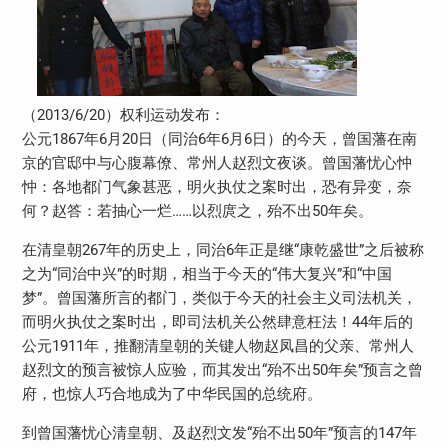
（2013/6/20）权利运动发布：
公元1867年6月20日（同治6年6月6日）的今天，曾国藩在南
京的官邸中与心腹幕僚、常州人赵烈文夜谈。曾国藩忧心忡
忡：各地都门气象甚恶，明火执仗之案时出，恐有异变，奈
何？赵答：若抽心一烂……以烈庹之，殆不出50年矣。
在清皇朝267年的历史上，同治6年正是继“康乾盛世”之后被称
之为“同治中兴”的时期，相当于今天的“伟大复兴”和“中国
梦”。曾国藩所言的都门，类似于今天的社会主义司法机关，
而明火执仗之案时出，即司法机关公然肆意枉法！44年后的
公元1911年，推翻清皇朝的关键人物赵凤昌的父亲、常州人
赵烈文的预言被惊人应验，而其发出“殆不出50年矣”预言之曾
府，也惊人巧合地成为了中华民国的总统府。
到曾国藩忧心清皇朝、及赵烈文发“殆不出50年”预言的147年