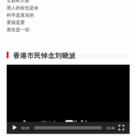
女权即人权
黑人的命也是命
科学是真实的
爱就是爱
善良是一切
香港市民悼念刘晓波
视
频
播
放
器
00:00
02:46