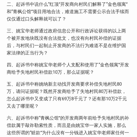
二、起诉书中说什么“红顶”开发商向村民们解释了“金色领寓”
和“青枫公馆”项目用地合法，难道施工不需要公示合法手续而
仅仅通过口头解释就可以了？
三、姚宝华老师通过政府信息公开和行政诉讼获得的以上两
个被开发地块既没有合法批文，也没有向村民补偿的证据
后，与村民们一起制止开发商的不法行为难道不是在维护国
家法律的正当行为？
四、起诉书中称姚宝华老师个人支配和使用了“金色领寓”开发
商给予失地村民补偿款10万，那么证据呢？
五、起诉书中称姚纳新主动找开发商要求补偿失地村民80
万，请问证据呢？既然开发商给予了失地村民80万补偿款，
怎么起诉书中又变成了只有69万8千元了？还有那10万2千元
又去了哪里呢？
六、起诉书中称“青枫公馆”的开发商两年前给予失地村民的补
偿款属于敲诈勒索性质，而且是由姚宝华一家人实施，那么
这些所谓的“赃款”为什么没有一分钱进入姚宝华老师家任何一