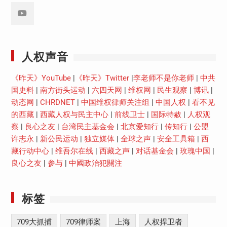
Youtube
人权声音
《昨天》YouTube
|
《昨天》Twitter
|
李老师不是你老师
|
中共
国史料
|
南方街头运动
|
六四天网
|
维权网
|
民生观察
|
博讯
|
动态网
|
CHRDNET
|
中国维权律师关注组
|
中国人权
|
看不见
的西藏
|
西藏人权与民主中心
|
前线卫士
|
国际特赦
|
人权观
察
|
良心之友
|
台湾民主基金会
|
北京爱知行
|
传知行
|
公盟
许志永
|
新公民运动
|
独立媒体
|
全球之声
|
安全工具箱
|
西
藏行动中心
|
维吾尔在线
|
西藏之声
|
对话基金会
|
玫瑰中国
|
良心之友
|
参与
|
中國政治犯關注
标签
709大抓捕
709律师案
上海
人权捍卫者