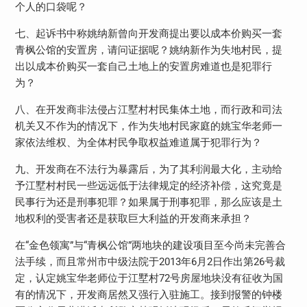
个人的口袋呢？
七、起诉书中称姚纳新曾向开发商提出要以成本价购买一套
青枫公馆的安置房，请问证据呢？姚纳新作为失地村民，提
出以成本价购买一套自己土地上的安置房难道也是犯罪行
为？
八、在开发商非法侵占江墅村村民集体土地，而行政和司法
机关又不作为的情况下，作为失地村民家庭的姚宝华老师一
家依法维权、为全体村民争取权益难道属于犯罪行为？
九、开发商在不法行为暴露后，为了其利润最大化，主动给
予江墅村村民一些远远低于法律规定的经济补偿，这究竟是
民事行为还是刑事犯罪？如果属于刑事犯罪，那么应该是土
地权利的受害者还是获取巨大利益的开发商来承担？
在“金色领寓”与“青枫公馆”两地块的建设项目至今尚未完善合
法手续，而且常州市中级法院于2013年6月2日作出第26号裁
定，认定姚宝华老师位于江墅村72号房屋地块没有征收为国
有的情况下，开发商居然又强行入驻施工。接到报警的钟楼