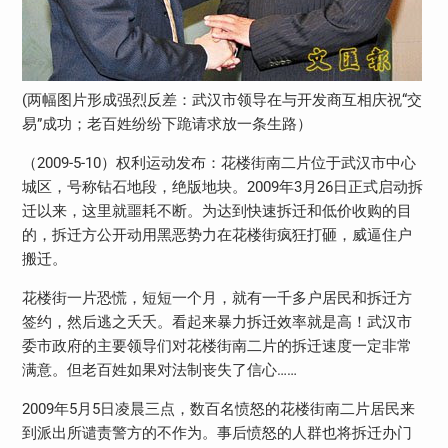
(两幅图片形成强烈反差：武汉市领导在与开发商互相庆祝“交
易”成功；老百姓纷纷下跪请求放一条生路）
（2009-5-10）权利运动发布：花楼街南二片位于武汉市中心
城区，号称钻石地段，绝版地块。2009年3月26日正式启动拆
迁以来，这里就噩耗不断。为达到快速拆迁和低价收购的目
的，拆迁方公开动用黑恶势力在花楼街疯狂打砸，威逼住户
搬迁。
花楼街一片恐慌，短短一个月，就有一千多户居民和拆迁方
签约，然后逃之夭夭。看起来暴力拆迁效率就是高！武汉市
委市政府的主要领导们对花楼街南二片的拆迁速度一定非常
满意。但老百姓如果对法制丧失了信心……
2009年5月5日凌晨三点，数百名愤怒的花楼街南二片居民来
到派出所谴责警方的不作为。事后愤怒的人群也将拆迁办门