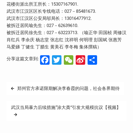
花楼街派出所王所长：15307167901.
武汉市江汉区区长专线电话：027－85481673.
武汉市江汉区公安局邬局长：13016477912.
被拆迁居民喻先生：027－62639610.
被拆迁居民徐先生：027－63223713. （喻正华 田国桢 周修汉
肖红兵 李余庆 杨志堂 张志红 沈祥明 何明理 彭国斌 张惠芳
马爱娣 丁健生 丁腊生 黄美石 李冬梅 集体撰稿）
Facebook
Twitter
WeChat
Sina
分
分享这篇文章到:
Weibo
享
文
郑州官方承诺限期解决李春霞的问题，社会各界期待
章
导
武汉当局暴力后续措施“涂大粪”引发大规模抗议【视频】
航