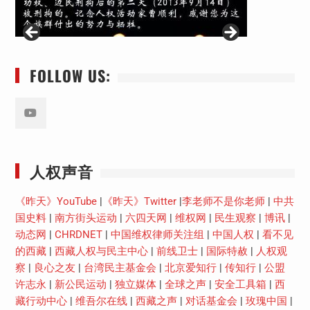
FOLLOW US:
Youtube
人权声音
《昨天》YouTube
|
《昨天》Twitter
|
李老师不是你老师
|
中共
国史料
|
南方街头运动
|
六四天网
|
维权网
|
民生观察
|
博讯
|
动态网
|
CHRDNET
|
中国维权律师关注组
|
中国人权
|
看不见
的西藏
|
西藏人权与民主中心
|
前线卫士
|
国际特赦
|
人权观
察
|
良心之友
|
台湾民主基金会
|
北京爱知行
|
传知行
|
公盟
许志永
|
新公民运动
|
独立媒体
|
全球之声
|
安全工具箱
|
西
藏行动中心
|
维吾尔在线
|
西藏之声
|
对话基金会
|
玫瑰中国
|