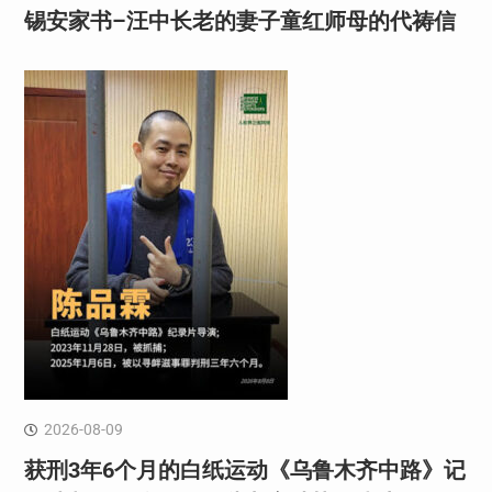
锡安家书–汪中长老的妻子童红⁩师母的代祷信
2026-08-09
获刑3年6个月的白纸运动《乌鲁木齐中路》记