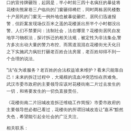
口的宣传牌砸毁，起因是，半小时前三四十名疯狂的暴徒将
花楼街熊家巷三户临街的门窗砸得稀烂，同时两栋居民楼数
十户居民的门窗无一例外地也被暴徒砸烂。居民们迅速报
警，但距案发现场仅百米之遥的花楼派出所半个小时都没出
警。人们不禁要问：法制社会，法在哪里？花楼街居民自发
地学习物权法，探讨拆迁的相关法规，被定性为非法集会,警
方多次出动大量的警力布控。而黑道混混在花楼街光天化日
之下实施武力疯狂打砸老百姓合法房屋，老百姓却得不到一
个合理的说法。
“法”在为谁服务？老百姓的合法权益谁来维护？看来只能靠自
己！未来的拆迁过程中，大规模的流血冲突恐怕在所难免。
武汉市委市政府的主要领导应该对花楼街南二片过去发生的
一切，和将要发生的一切负直接责任。
《花楼街南二片旧城改造拆迁维稳工作简报》市委市政府的
主要领导想必都已看过，花楼街的所谓旧城改造让“嘉禾”黯然
失色，希望能引起全社会的广泛关注。
相关联系：