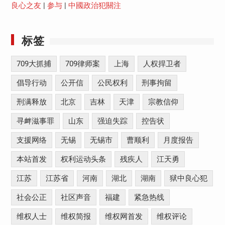
良心之友
|
参与
|
中國政治犯關注
标签
709大抓捕
709律师案
上海
人权捍卫者
倡导行动
公开信
公民权利
刑事拘留
刑满释放
北京
吉林
天津
宗教信仰
寻衅滋事罪
山东
强迫失踪
控告状
支援网络
无锡
无锡市
曹顺利
月度报告
本站首发
权利运动头条
残疾人
江天勇
江苏
江苏省
河南
湖北
湖南
狱中良心犯
社会公正
社区声音
福建
紧急热线
维权人士
维权简报
维权网首发
维权评论