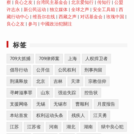
察
|
良心之友
|
台湾民主基金会
|
北京爱知行
|
传知行
|
公盟
许志永
|
新公民运动
|
独立媒体
|
全球之声
|
安全工具箱
|
西
藏行动中心
|
维吾尔在线
|
西藏之声
|
对话基金会
|
玫瑰中国
|
良心之友
|
参与
|
中國政治犯關注
标签
709大抓捕
709律师案
上海
人权捍卫者
倡导行动
公开信
公民权利
刑事拘留
刑满释放
北京
吉林
天津
宗教信仰
寻衅滋事罪
山东
强迫失踪
控告状
支援网络
无锡
无锡市
曹顺利
月度报告
本站首发
权利运动头条
残疾人
江天勇
江苏
江苏省
河南
湖北
湖南
狱中良心犯