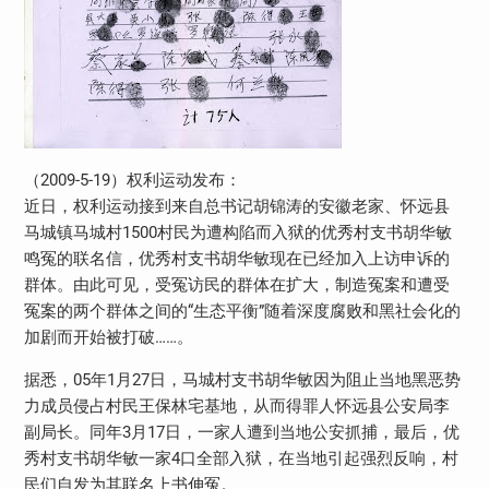
（2009-5-19）权利运动发布：
近日，权利运动接到来自总书记胡锦涛的安徽老家、怀远县
马城镇马城村1500村民为遭构陷而入狱的优秀村支书胡华敏
鸣冤的联名信，优秀村支书胡华敏现在已经加入上访申诉的
群体。由此可见，受冤访民的群体在扩大，制造冤案和遭受
冤案的两个群体之间的“生态平衡”随着深度腐败和黑社会化的
加剧而开始被打破……。
据悉，05年1月27日，马城村支书胡华敏因为阻止当地黑恶势
力成员侵占村民王保林宅基地，从而得罪人怀远县公安局李
副局长。同年3月17日，一家人遭到当地公安抓捕，最后，优
秀村支书胡华敏一家4口全部入狱，在当地引起强烈反响，村
民们自发为其联名上书伸冤。