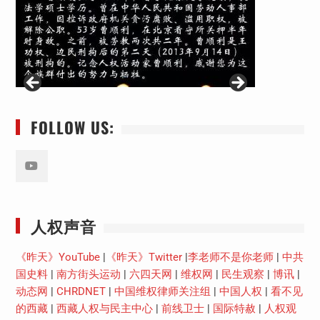
FOLLOW US:
Youtube
人权声音
《昨天》YouTube
|
《昨天》Twitter
|
李老师不是你老师
|
中共
国史料
|
南方街头运动
|
六四天网
|
维权网
|
民生观察
|
博讯
|
动态网
|
CHRDNET
|
中国维权律师关注组
|
中国人权
|
看不见
的西藏
|
西藏人权与民主中心
|
前线卫士
|
国际特赦
|
人权观