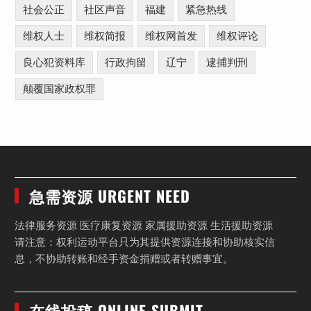
社会公正
社区声音
福建
紧急热线
维权人士
维权简报
维权网首发
维权评论
良心犯资料库
行政拘留
辽宁
逮捕判刑
颠覆国家政权罪
急需资源 URGENT NEED
法律服务资源 医疗康复资源 家属援助资源 生活援助资源
请注意：权利运动平台只为其提供资源连接和协助核实信
息，不协助转账和经手资金捐赠或者转赠事宜。
在线投稿 ONLINE SUBMIT