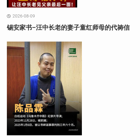
2026-08-09
锡安家书–汪中长老的妻子童红⁩师母的代祷信