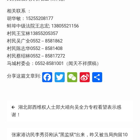
相关联系 ：
胡华敏：15255208177
蚌埠中级法院王志宏; 13805521156
村民王宝林13855205357
村民吴广全0552－8581862
村民陈志华0552－8581408
村民蔡绍林0552－85817272
马城村委会：0552-8581001（闻天不祥撰稿）
Facebook
Twitter
WeChat
Sina
分
分享这篇文章到:
Weibo
享
文
湖北郧西维权人士郑大靖向吴全力专程看望表示感
章
谢！
导
航
张家港访民李秀芬刚从“黑监狱”出来，昨又被当局拘留10