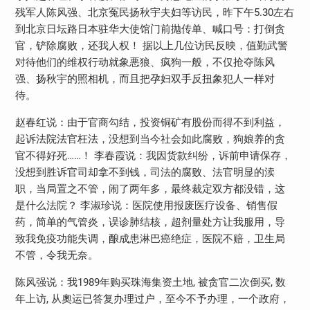
残军人陈风强、北京冤民扬秋宇夫妇等访民，昨下午5.30左右
到北京日坛路日本驻华大使馆门前抛传单、喊口号：打倒贪
官，铲除腐败，还我人权！ 据以上几位访民反映，值勤武警
对待他们的维权行动就象悪狼、疯狗一般，不仅抢夺陈风
强、扬秋宇的照相机，而且把孕妇双手反扭象犯人一样对
待。
赵春红说：由于官商勾结，投资铜矿有股份而得不到利益，
起诉法院法官枉法，没想到当今社会如此腐败，狗娘养的贪
官不得好死……！ 李春霞说：我因货款纠纷，诉前申请保存，
没想到胜诉官司却拿不到钱，司法的腐败、法官明显的渎
职，当局置之不管，闹了两年多，最终裁定双方都没错，这
是什么法院？ 李淑珍说：医院使用报废医疗设备、销售假
药，简单的气管炎，误诊肺结核，超剂量处方让我服用，导
致我免疫功能失调，酿成患淋巴癌绝症，医院不赔，卫生局
不管，令我无奈。
陈风强说：我1989年购买珠海集资土地, 被贪官二次倒买, 数
年上访, 从奧运已答复办理过户，至今不予办理，一个政府，