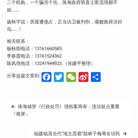
二个机购，一个骗另个坑，珠海政府简直土匪流氓都不
如……。
扬秋宇说：房屋遭侵占，正当访卫被判刑，腐败政府没好
鸟……！
相关联系：
杨秋雨电话：13161660585.
李春霞电话：13161524362
陈风强电话：13241944923.（张建平整理）
Facebook
Twitter
WeChat
Sina
分
分享这篇文章到:
Weibo
享
文
珠海城管《行政处罚》强拆案再审：违法疑点重重
章
『视屏』
导
航
福建福清当代“地主恶霸”脱裤子侮辱女访民