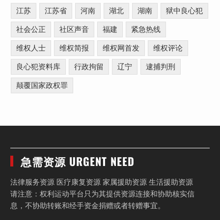
江苏
江苏省
河南
湖北
湖南
狱中良心犯
社会公正
社区声音
福建
紧急热线
维权人士
维权简报
维权网首发
维权评论
良心犯资料库
行政拘留
辽宁
逮捕判刑
颠覆国家政权罪
急需资源 URGENT NEED
法律服务资源 医疗康复资源 家属援助资源 生活援助资源
请注意：权利运动平台只为其提供资源连接和协助核实信
息，不协助转账和经手资金捐赠或者转赠事宜。