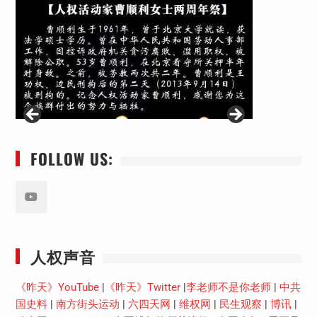
FOLLOW US:
Youtube
人权声音
《昨天》YouTube
|
《昨天》Twitter
|
李老师不是你老师
|
中共
国史料
|
南方街头运动
|
六四天网
|
维权网
|
民生观察
|
博讯
|