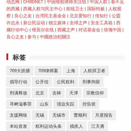
动态网
|
CHRDNET
|
中国维权律师关注组
|
中国人权
|
看不见
的西藏
|
西藏人权与民主中心
|
前线卫士
|
国际特赦
|
人权观
察
|
良心之友
|
台湾民主基金会
|
北京爱知行
|
传知行
|
公盟
许志永
|
新公民运动
|
独立媒体
|
全球之声
|
安全工具箱
|
西
藏行动中心
|
维吾尔在线
|
西藏之声
|
对话基金会
|
玫瑰中国
|
良心之友
|
参与
|
中國政治犯關注
标签
709大抓捕
709律师案
上海
人权捍卫者
倡导行动
公开信
公民权利
刑事拘留
刑满释放
北京
吉林
天津
宗教信仰
寻衅滋事罪
山东
强迫失踪
控告状
支援网络
无锡
无锡市
曹顺利
月度报告
本站首发
权利运动头条
残疾人
江天勇