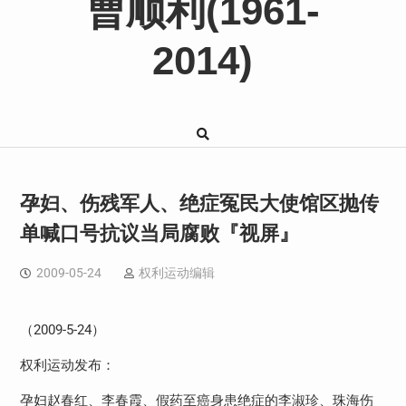
曹顺利(1961-
2014)
孕妇、伤残军人、绝症冤民大使馆区抛传
单喊口号抗议当局腐败『视屏』
2009-05-24
权利运动编辑
（2009-5-24）
权利运动发布：
孕妇赵春红、李春霞、假药至癌身患绝症的李淑珍、珠海伤