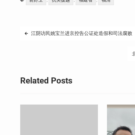
俞好玉
抗美援越
福建省
福清
,
,
,
文
江阴访民姚宝兰进京控告公证处造假和司法腐败
章
导
航
Related Posts