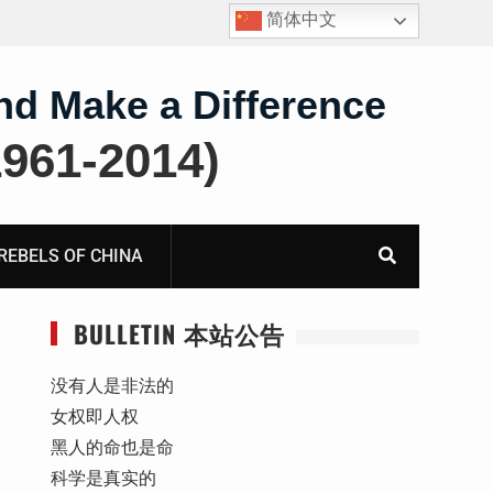
简体中文
报
死人用的元宝，活人干的奴工——咸阳市渭城区看守所
虐待被监管人部分线索汇总：叠元宝、铅中毒、任务制
体罚、死亡封锁
nd Make a Difference
61-2014)
BELS OF CHINA
BULLETIN 本站公告
没有人是非法的
女权即人权
黑人的命也是命
科学是真实的