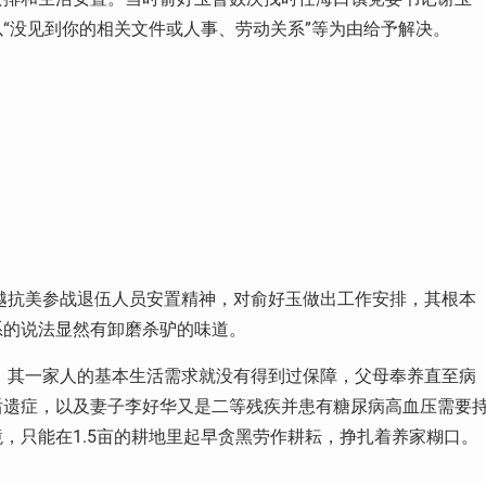
“没见到你的相关文件或人事、劳动关系”等为由给予解决。
援越抗美参战退伍人员安置精神，对俞好玉做出工作安排，其根本
系的说法显然有卸磨杀驴的味道。
后，其一家人的基本生活需求就没有得到过保障，父母奉养直至病
后遗症，以及妻子李好华又是二等残疾并患有糖尿病高血压需要
，只能在1.5亩的耕地里起早贪黑劳作耕耘，挣扎着养家糊口。