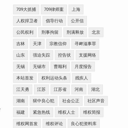
709大抓捕
709律师案
上海
人权捍卫者
倡导行动
公开信
公民权利
刑事拘留
刑满释放
北京
吉林
天津
宗教信仰
寻衅滋事罪
山东
强迫失踪
控告状
支援网络
无锡
无锡市
曹顺利
月度报告
本站首发
权利运动头条
残疾人
江天勇
江苏
江苏省
河南
湖北
湖南
狱中良心犯
社会公正
社区声音
给
福建
紧急热线
维权人士
维权简报
维权网首发
维权评论
良心犯资料库