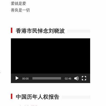
爱就是爱
善良是一切
香港市民悼念刘晓波
视
频
播
放
器
年
00:00
02:46
中国历年人权报告