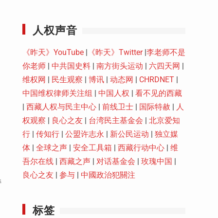
Youtube
人权声音
《昨天》YouTube
|
《昨天》Twitter
|
李老师不是
你老师
|
中共国史料
|
南方街头运动
|
六四天网
|
维权网
|
民生观察
|
博讯
|
动态网
|
CHRDNET
|
中国维权律师关注组
|
中国人权
|
看不见的西藏
|
西藏人权与民主中心
|
前线卫士
|
国际特赦
|
人
权观察
|
良心之友
|
台湾民主基金会
|
北京爱知
行
|
传知行
|
公盟许志永
|
新公民运动
|
独立媒
体
|
全球之声
|
安全工具箱
|
西藏行动中心
|
维
吾尔在线
|
西藏之声
|
对话基金会
|
玫瑰中国
|
良心之友
|
参与
|
中國政治犯關注
持
标签