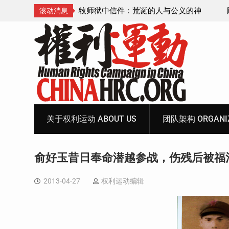
诞的人与公义的神
顾玲娣：涉黑涉恶刑事报案信
滚动消息
Skip
to
content
关于权利运动 ABOUT US
团队架构 ORGANIZ
俞好玉昔日奉命潜越参战，伤残后被福
2013-04-27
权利运动编辑