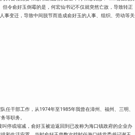
。但令俞好玉倒霉的是，何宏仙书记不仅就突然亡故，导致转正
导人事变迁，导致中间脱节而造成俞好玉的人事、组织、劳动等关
任干部工作，从1974年至1985年我曾在漳州、福州、三明、
财务等职务。
程被叫停或缩减，俞好玉被迫返回到已改称为海口镇政府的企业办
安排和生活安置。当时俞好玉曾数次找时任海口镇党委书记谢玉