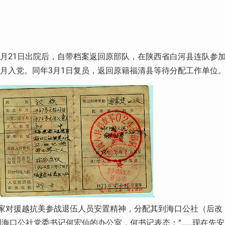
4月21日出院后，自带档案返回原部队，在陕西省白河县连队参
1月入党。同年3月1日复员，返回原籍福清县等待分配工作单位
年国家对援越抗美参战退伍人员安置精神，分配其到海口公社（后改
海口公社党委书记何宏仙的办公室，何书记表态：“……现在先安