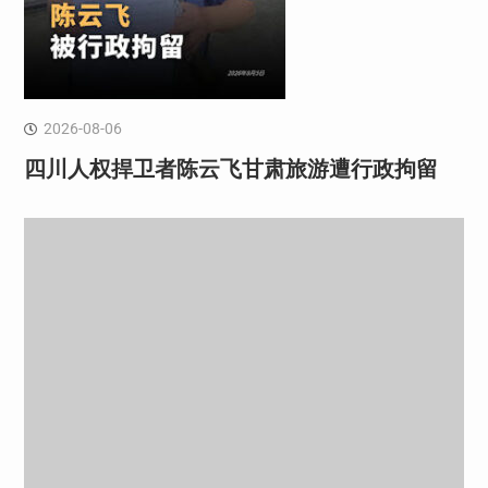
2026-08-06
四川人权捍卫者陈云飞甘肃旅游遭行政拘留