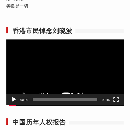
善良是一切
香港市民悼念刘晓波
视
频
播
放
器
00:00
02:46
中国历年人权报告