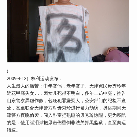
(
2009-4-12）权利运动发布：
人生最大的痛苦：中年丧偶，老年丧孒。天津冤民毋秀玲年
近花甲痛失女儿，因女儿死得不明白，多年上访申冤，控告
山东警察弄虚作假，包庇犯罪嫌疑人，公安部门的纪检不查
处，甚至联合天津警方对毋秀玲进行暴力劫访，奥运期间天
津警方夜晩偷袭，闯入卧室把熟睡的毋秀玲惊醒，更为残酷
的是：使用崔泪弹把毋击伤昏倒非法关押黑监狱，直至奥运
结速。