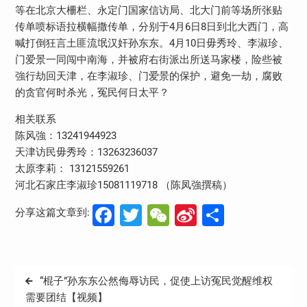
等在北京大柵栏、永定门国家信访局、北大门前等场所张贴
传单喷标语拉横幅撒传单，分别于4月6日8日到北大西门，高
喊打倒狂言土匪流氓汉奸孙东东。4月10日毋秀玲、李淑珍、
门爱景一同闯中南海，并被府右街派出所送马家楼，险些被
強行劫回天津，在李淑珍、门爱景的保护，避免一劫，腐败
的贪官何时杀光，冤民何日太平？
相关联系
陈风強：13241944923
天津访民毋秀玲：13263236037
太原李莉： 13121559261
河北石家庄李淑珍15081119718 （陈凤強撰稿）
Facebook
Twitter
WeChat
Sina
分
分享这篇文章到:
Weibo
享
文
“棍子”孙东东公然侮辱访民，促使上访冤民觉醒维权
章
需要团结【视频】