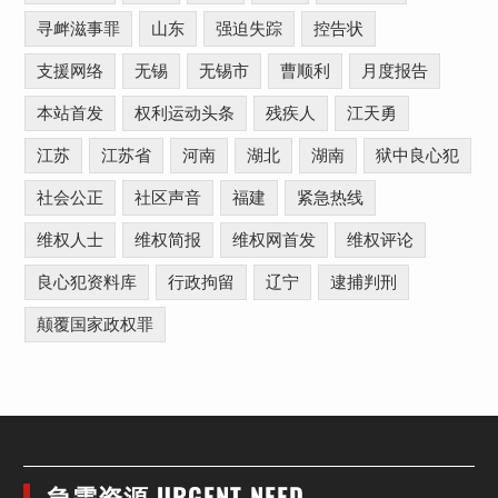
寻衅滋事罪
山东
强迫失踪
控告状
支援网络
无锡
无锡市
曹顺利
月度报告
本站首发
权利运动头条
残疾人
江天勇
江苏
江苏省
河南
湖北
湖南
狱中良心犯
社会公正
社区声音
福建
紧急热线
维权人士
维权简报
维权网首发
维权评论
良心犯资料库
行政拘留
辽宁
逮捕判刑
颠覆国家政权罪
急需资源 URGENT NEED