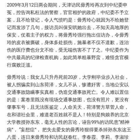
2009年3月12日两会期间，天津访民毋秀玲再次到中纪委申
冤，控告询私枉法的警察，官官相护的政府，中纪委不予立
案，且不给登记，令人气愤旳是：毋秀玲心就因为不给她登
记而发涉了几句，接访员叫保安哄她出去，不知天高地厚的
保安，仗着主子的权力，将毋秀玲强行拖出信访办，令毋秀
玲的皮衣被撕破，身体多处损伤，施暴者不仅不道歉，连治
伤的医疗费也分文不给，受无端伤害不了了之。中纪委作为
中共最高的纪律检查机购，如此简单粗暴野蛮，难怪贪官横
行腐败泛滥。
毋秀玲说：我女儿只升丹死前20岁，大学刚毕业步入社会，
被人拐骗卖到山东荷泽，女儿不从，惨遭奸害，当地公安以
交通事故隐瞒事实真相，伪造交通事故死亡。令人难以置信
的是：案卷里既没有现场交通事故图，也没有照片，更没有
肇事车号，且无法医鉴定，人命关天，荷泽警方草菅人命，
在和谐社会里，难道老百姓就不是人！特别是狗娘养的北京
大学教授孙东东，毫无人性的言论，诬告99%的访民患“精神
病”， “妄想症”， 把失去爱女的毋秀玲狠得要杀掉孙东东这王
八蛋，连日来毋秀玲和访民赵春红、李春霞、李莉、李淑珍