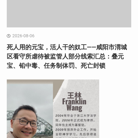
2026-08-06
死人用的元宝，活人干的奴工——咸阳市渭城
区看守所虐待被监管人部分线索汇总：叠元
宝、铅中毒、任务制体罚、死亡封锁