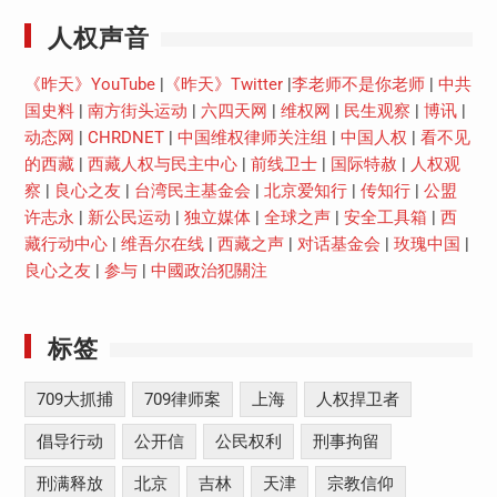
人权声音
《昨天》YouTube
|
《昨天》Twitter
|
李老师不是你老师
|
中共
国史料
|
南方街头运动
|
六四天网
|
维权网
|
民生观察
|
博讯
|
动态网
|
CHRDNET
|
中国维权律师关注组
|
中国人权
|
看不见
的西藏
|
西藏人权与民主中心
|
前线卫士
|
国际特赦
|
人权观
察
|
良心之友
|
台湾民主基金会
|
北京爱知行
|
传知行
|
公盟
许志永
|
新公民运动
|
独立媒体
|
全球之声
|
安全工具箱
|
西
藏行动中心
|
维吾尔在线
|
西藏之声
|
对话基金会
|
玫瑰中国
|
良心之友
|
参与
|
中國政治犯關注
标签
709大抓捕
709律师案
上海
人权捍卫者
倡导行动
公开信
公民权利
刑事拘留
刑满释放
北京
吉林
天津
宗教信仰