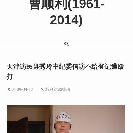
曹顺利(1961-
2014)
天津访民毋秀玲中纪委信访不给登记遭殴
打
2009-04-12
权利运动编辑