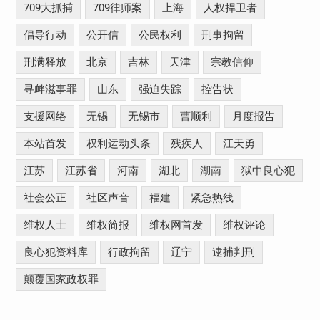
709大抓捕
709律师案
上海
人权捍卫者
倡导行动
公开信
公民权利
刑事拘留
刑满释放
北京
吉林
天津
宗教信仰
寻衅滋事罪
山东
强迫失踪
控告状
支援网络
无锡
无锡市
曹顺利
月度报告
本站首发
权利运动头条
残疾人
江天勇
江苏
江苏省
河南
湖北
湖南
狱中良心犯
社会公正
社区声音
福建
紧急热线
维权人士
维权简报
维权网首发
维权评论
良心犯资料库
行政拘留
辽宁
逮捕判刑
颠覆国家政权罪