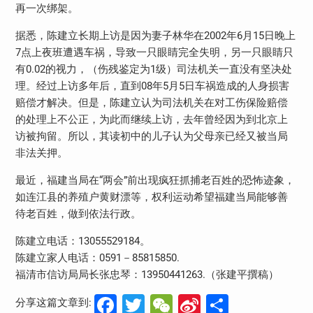
再一次绑架。
据悉，陈建立长期上访是因为妻子林华在2002年6月15日晚上
7点上夜班遭遇车祸，导致一只眼睛完全失明，另一只眼睛只
有0.02的视力，（伤残鉴定为1级）司法机关一直没有坚决处
理。经过上访多年后，直到08年5月5日车祸造成的人身损害
赔偿才解决。但是，陈建立认为司法机关在对工伤保险赔偿
的处理上不公正，为此而继续上访，去年曾经因为到北京上
访被拘留。所以，其读初中的儿子认为父母亲已经又被当局
非法关押。
最近，福建当局在“两会”前出现疯狂抓捕老百姓的恐怖迹象，
如连江县的养殖户黄财漂等，权利运动希望福建当局能够善
待老百姓，做到依法行政。
陈建立电话：13055529184。
陈建立家人电话：0591－85815850.
福清市信访局局长张忠琴：13950441263.（张建平撰稿）
Facebook
Twitter
WeChat
Sina
分
分享这篇文章到: