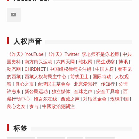
Youtube
人权声音
《昨天》YouTube
|
《昨天》Twitter
|
李老师不是你老师
|
中共
国史料
|
南方街头运动
|
六四天网
|
维权网
|
民生观察
|
博讯
|
动态网
|
CHRDNET
|
中国维权律师关注组
|
中国人权
|
看不见
的西藏
|
西藏人权与民主中心
|
前线卫士
|
国际特赦
|
人权观
察
|
良心之友
|
台湾民主基金会
|
北京爱知行
|
传知行
|
公盟
许志永
|
新公民运动
|
独立媒体
|
全球之声
|
安全工具箱
|
西
藏行动中心
|
维吾尔在线
|
西藏之声
|
对话基金会
|
玫瑰中国
|
良心之友
|
参与
|
中國政治犯關注
标签