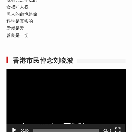
女权即人权
黑人的命也是命
科学是真实的
爱就是爱
善良是一切
香港市民悼念刘晓波
视
频
播
放
器
00:00
02:46