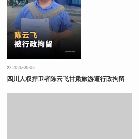
2026-08-06
四川人权捍卫者陈云飞甘肃旅游遭行政拘留