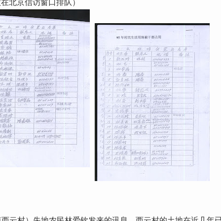
钦在北京信访窗口排队）
镇西云村）失地农民林爱钦发来的讯息，西云村的土地在近几年