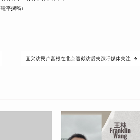
张建平撰稿）
宜兴访民卢富根在北京遭截访后失踪吁媒体关注