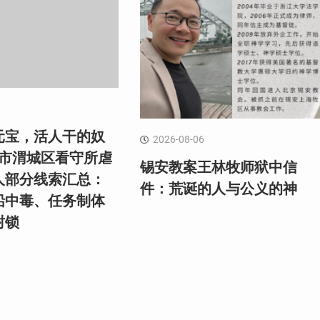
元宝，活人干的奴
2026-08-06
阳市渭城区看守所虐
锡安教案王林牧师狱中信
人部分线索汇总：
件：荒诞的人与公义的神
铅中毒、任务制体
封锁