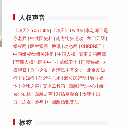
Youtube
人权声音
《昨天》YouTube
|
《昨天》Twitter
|
李老师不是
你老师
|
中共国史料
|
南方街头运动
|
六四天网
|
维权网
|
民生观察
|
博讯
|
动态网
|
CHRDNET
|
中国维权律师关注组
|
中国人权
|
看不见的西藏
|
西藏人权与民主中心
|
前线卫士
|
国际特赦
|
人
权观察
|
良心之友
|
台湾民主基金会
|
北京爱知
行
|
传知行
|
公盟许志永
|
新公民运动
|
独立媒
体
|
全球之声
|
安全工具箱
|
西藏行动中心
|
维
吾尔在线
|
西藏之声
|
对话基金会
|
玫瑰中国
|
良心之友
|
参与
|
中國政治犯關注
标签