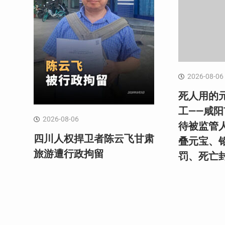
2026-08-06
死人用的
工——咸
2026-08-06
待被监管
四川人权捍卫者陈云飞甘肃
叠元宝、
旅游遭行政拘留
罚、死亡