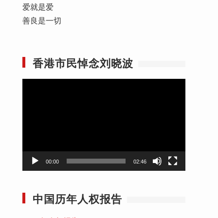
爱就是爱
善良是一切
香港市民悼念刘晓波
视
频
播
放
器
00:00
02:46
中国历年人权报告
已