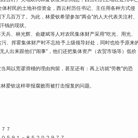
于全体村民的土地补偿资金，西云村历任书记、主任用各种方式侵
下几百万了。为此，林爱钦希望参加“两会”的人大代表关注村、
血汗钱的现状。
天兵、林光辉、俞建斌等人对农民集体财产采用“吃光、用光、
在贪污、挥霍集体财产时不忘给予上级领导好处，同时也给予原来
就无人出来跟他们“闹事”，他们还把集体资产（农贸市场等）低价
当局以荒谬滑稽的理由拘留，甚至还有：再上访就“劳教”的恐
注林爱钦这样举报腐败而被打击报复的问题。
７
７７７
，０５９１－８５２０２９７７