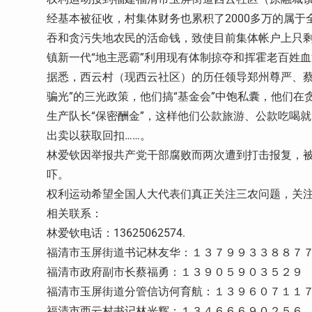
经基本被征收，村集体财务也累积了2000多万的属
吞和贪污失地农民的活命钱，致使目前集体帐户上只剩
镇新一代“地主恶霸”利用现有体制掠夺和挥霍老百姓
据悉，西云村（现西云社区）的历任领导郑州尊严、蔡
骗光”的三光政策，他们搞“基金会”中饱私囊，他们
生产队长“保密酬金”，这样他们公款旅游、公款吃喝
出卖以获取回扣……。
林爱钦因举报共产党干部腐败而两次遭到打击报复，被
吓。
权利运动希望全国人大代表们真正关注三农问题，关
相关联系：
林爱钦电话：13625062574.
福清市玉屏街道书记林友华：１３７９９３３８８７
福清市政府副市长蔡福勇：１３９０５９０３５２９
福清市玉屏街道分管信访何育航：１３９６０７１１
福清市西云村书记林光辉：１３４６６６９０２５６