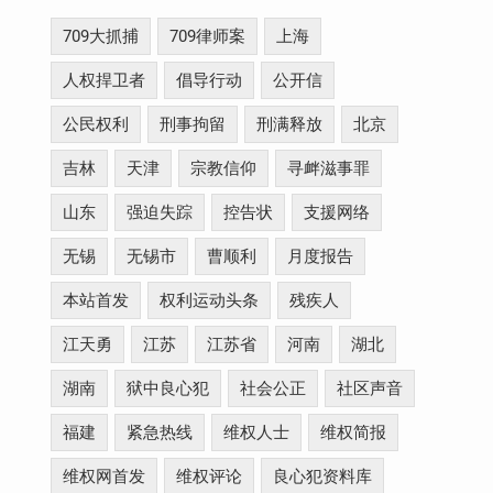
709大抓捕
709律师案
上海
人权捍卫者
倡导行动
公开信
公民权利
刑事拘留
刑满释放
北京
吉林
天津
宗教信仰
寻衅滋事罪
山东
强迫失踪
控告状
支援网络
无锡
无锡市
曹顺利
月度报告
本站首发
权利运动头条
残疾人
江天勇
江苏
江苏省
河南
湖北
湖南
狱中良心犯
社会公正
社区声音
福建
紧急热线
维权人士
维权简报
维权网首发
维权评论
良心犯资料库