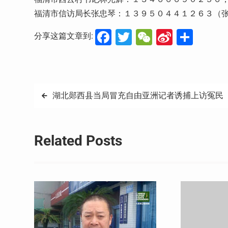
福清市信访局长张忠琴：１３９５０４４１２６３（
Facebook
Twitter
WeChat
Sina
分
分享这篇文章到:
Weibo
享
文
湖北郧西县当局冒充自由亚洲记者诱捕上访冤民
章
导
Related Posts
航