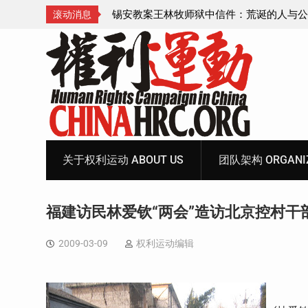
锡安教案王林牧师狱中信件：荒诞的人与公义的神
顾玲娣：涉
滚动消息
Skip
to
content
关于权利运动 ABOUT US
团队架构 ORGANIZ
福建访民林爱钦“两会”造访北京控村干
2009-03-09
权利运动编辑