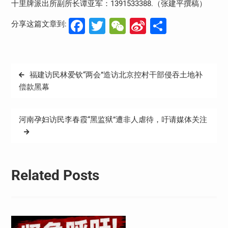
十里牌派出所副所长谭亚军：1391533388.（张建平撰稿）
Facebook
Twitter
WeChat
Sina
分
分享这篇文章到:
Weibo
享
文
福建访民林爱钦“两会”造访北京控村干部侵吞土地补
章
偿款黑幕
导
航
河南孕妇访民李春霞“黑监狱”遭非人虐待，吁请媒体关注
Related Posts