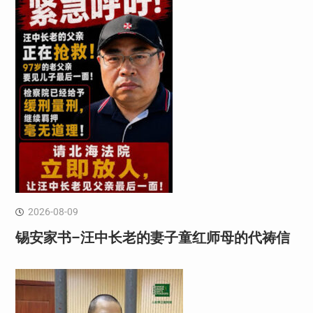
2026-08-09
锡安家书–汪中长老的妻子童红⁩师母的代祷信