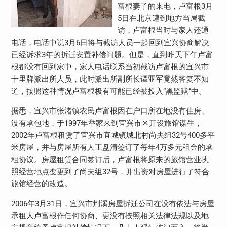
富根妻子的来电，卢富根3月
5日在北京遭到地方当局截
访，卢富根当时与家人还通
电话，电话中说3月6日将与截访人员一起回到宜兴协商解决
已经诉求3年的拆迁安置补偿问题。但是，直到昨天下午卢富
根都没有回到家中，家人电话联系当初截访卢富根的宜兴市
十里牌派出所人员，此时派出所副所长谭亚军竟然答复不知
道，按照这种情况卢富根极有可能已经被投入“黑监狱”中。
据悉，宜兴市张渚镇农民卢富根因在户口所在地没有住房、
没有承包地，于1997年举家来到宜兴市区开设旅馆谋生，
2002年卢富根租赁了宜兴市宜城镇城北村尚夫组32号400多平
米房屋，并与房屋所有人王盘清签订了每年4万多元租金的承
租协议。房屋租赁合同签订后，卢富根将原来的旅馆营业执
照经营地点变更到了尚夫组32号，并出资对房屋进行了符合
旅馆经营的改造。
2006年3月31日，宜兴市荆溪房屋拆迁公司在没有依法与房屋
承租人卢富根作任何协商、更没有按照相关法律法规以及地