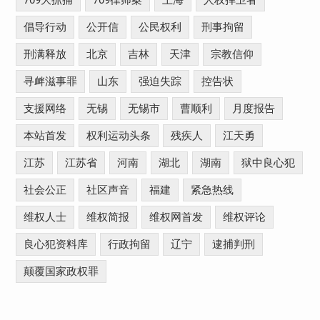
709大抓捕
709律师案
上海
人权捍卫者
倡导行动
公开信
公民权利
刑事拘留
刑满释放
北京
吉林
天津
宗教信仰
寻衅滋事罪
山东
强迫失踪
控告状
支援网络
无锡
无锡市
曹顺利
月度报告
本站首发
权利运动头条
残疾人
江天勇
江苏
江苏省
河南
湖北
湖南
狱中良心犯
社会公正
社区声音
福建
紧急热线
维权人士
维权简报
维权网首发
维权评论
良心犯资料库
行政拘留
辽宁
逮捕判刑
颠覆国家政权罪