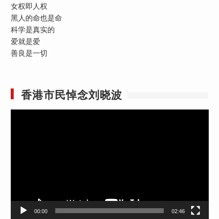
女权即人权
黑人的命也是命
科学是真实的
爱就是爱
善良是一切
香港市民悼念刘晓波
视
频
播
放
器
00:00
02:46