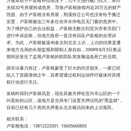
方规章给予卢富根补偿情况下，几十人强行破门而入，将尚
夫组32号房屋拆成危房，导致卢富根旅馆内近20万元的财产
毁损。由于卢富根没有房屋，荆溪拆迁公司也没有给予搬迁
安置，卢富根被迫三年多住在停水停电且无门窗的危房中。
为了维护自己的合法权益，卢富根无数次到宜兴市有关部门
进行申诉反映，但地方政府一直没有回应卢富根的合理诉
求。为此，卢富根被逼40多次到北京上访，上访的结果是遭
来地方当局的长期监视和限制人身自由，2008年8月3日奥运
期间还发生了监视卢富根的联防队突发脑溢血死亡的丑闻。
因非法暴力拆迁，卢富根蒙受了巨大的经济损失，一家已经
陷入了贫困潦倒之中，其希望通过权利运动呼吁媒体对其维
权行动进行关注。
发稿时得到卢富根讯息，现在其被关押在宜兴市山区的一个
叫茗岭的山区，该地方是当局专门设置关押访民的“黑监狱”，
目前已经有几个房间关押着从北京截访回来的上访冤民。
相关联系：
卢富根电话：13812223301. 15605660855