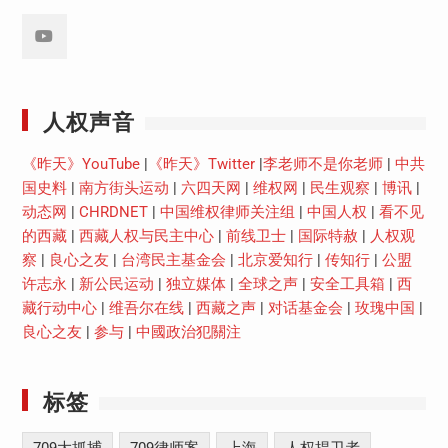
Youtube
人权声音
《昨天》YouTube
|
《昨天》Twitter
|
李老师不是你老师
|
中共
国史料
|
南方街头运动
|
六四天网
|
维权网
|
民生观察
|
博讯
|
动态网
|
CHRDNET
|
中国维权律师关注组
|
中国人权
|
看不见
的西藏
|
西藏人权与民主中心
|
前线卫士
|
国际特赦
|
人权观
察
|
良心之友
|
台湾民主基金会
|
北京爱知行
|
传知行
|
公盟
许志永
|
新公民运动
|
独立媒体
|
全球之声
|
安全工具箱
|
西
藏行动中心
|
维吾尔在线
|
西藏之声
|
对话基金会
|
玫瑰中国
|
良心之友
|
参与
|
中國政治犯關注
标签