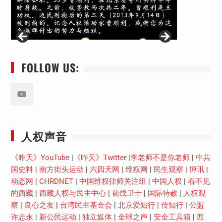
FOLLOW US:
Youtube
人权声音
《昨天》YouTube
|
《昨天》Twitter
|
李老师不是你老师
|
中共
国史料
|
南方街头运动
|
六四天网
|
维权网
|
民生观察
|
博讯
|
动态网
|
CHRDNET
|
中国维权律师关注组
|
中国人权
|
看不见
的西藏
|
西藏人权与民主中心
|
前线卫士
|
国际特赦
|
人权观
察
|
良心之友
|
台湾民主基金会
|
北京爱知行
|
传知行
|
公盟
许志永
|
新公民运动
|
独立媒体
|
全球之声
|
安全工具箱
|
西