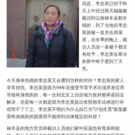
讯息，李忠英已经于昨
天上午经过两天颠簸被
截访到云南禄丰县勤丰
镇的，到了当地后李忠
英就被一直关在房屋
里，在冬季的晚上，截
访人员连一条被子都没
有给予，李忠英在寒冷
刺骨中终于度到了天
亮。
今天身体伤残的李忠英又会遭到怎样的对待？李忠英的家人
非常担忧。李忠英是因为94年在接受节育手术出现并发症而
导致终身残疾的，每一次到北京上访后地方政府都承诺回去
解决，但是每一次都是因为李忠英提出依照相关法律进行补
偿而不了了之。李忠英不明白为什么自己为“计划生育”政策蒙
受终身残疾的损害而不能得到法律规定的补偿？
禄丰县的地方官员和截访人员他们家中应该也有母亲和姐