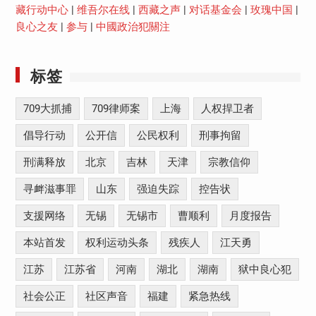
藏行动中心
|
维吾尔在线
|
西藏之声
|
对话基金会
|
玫瑰中国
|
良心之友
|
参与
|
中國政治犯關注
标签
709大抓捕
709律师案
上海
人权捍卫者
倡导行动
公开信
公民权利
刑事拘留
刑满释放
北京
吉林
天津
宗教信仰
寻衅滋事罪
山东
强迫失踪
控告状
支援网络
无锡
无锡市
曹顺利
月度报告
本站首发
权利运动头条
残疾人
江天勇
江苏
江苏省
河南
湖北
湖南
狱中良心犯
社会公正
社区声音
福建
紧急热线