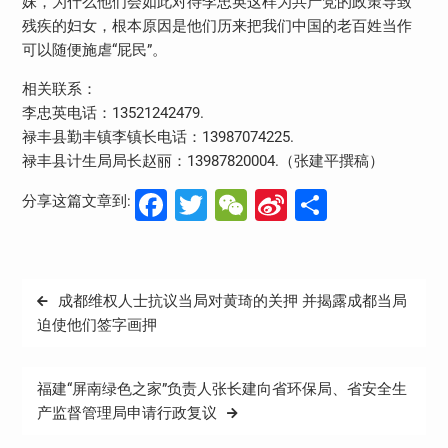
妹，为什么他们会如此对待李忠英这样为共产党的政策导致
残疾的妇女，根本原因是他们历来把我们中国的老百姓当作
可以随便施虐“屁民”。
相关联系：
李忠英电话：13521242479.
禄丰县勤丰镇李镇长电话：13987074225.
禄丰县计生局局长赵丽：13987820004.（张建平撰稿）
Facebook
Twitter
WeChat
Sina
分
分享这篇文章到:
Weibo
享
文
成都维权人士抗议当局对黄琦的关押 并揭露成都当局
章
迫使他们签字画押
导
航
福建“屏南绿色之家”负责人张长建向省环保局、省安全生
产监督管理局申请行政复议