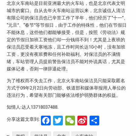
北京火车南站是目前亚洲最大的火车站，也是北京代表文明
城市的窗口。自从去年火车南站运营以来，北京诚信人清洁
有限公司的保洁员也已辛苦工作了半年，他们经历了“十一”、
“元旦”、“春节”等节假日，由于工作的特殊性，他们在节假日
不能休息，这些他们都能够接受，但是，按照《劳动法》规
定的节假日加班工资他们却一分钱得不到！尤其是上夜班的
保洁员忍受着天寒地冻，且工作时间长达10小时，没有加班
工资，更没有夜班费和任何补助福利。对保洁员的不满情
绪，车站管理人员提前警告保洁员不能对外说真话，尤其是
媒体记者，否则一律辞退处理。
为了维权而不失去工作，北京火车南站保洁员只能采取匿名
方式于09年2月2日向劳动部、铁道部和媒体举报用人单位的
违法行为，希望有关部门能够依法维护弱势群体的权益。
知情人:达人13718037488.
Facebook
Twitter
WeChat
Sina
分
分享这篇文章到:
Weibo
享