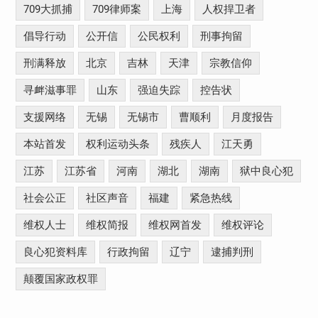
709大抓捕
709律师案
上海
人权捍卫者
倡导行动
公开信
公民权利
刑事拘留
刑满释放
北京
吉林
天津
宗教信仰
寻衅滋事罪
山东
强迫失踪
控告状
支援网络
无锡
无锡市
曹顺利
月度报告
本站首发
权利运动头条
残疾人
江天勇
江苏
江苏省
河南
湖北
湖南
狱中良心犯
社会公正
社区声音
福建
紧急热线
维权人士
维权简报
维权网首发
维权评论
良心犯资料库
行政拘留
辽宁
逮捕判刑
颠覆国家政权罪