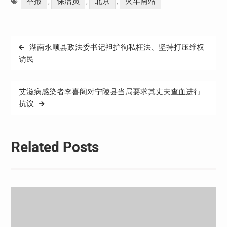
举报
保洁员
北京
火车南站
,
,
,
文
湖南永顺县政法委书记袒护徇私枉法、坚持打压维权
章
访民
导
航
艾滋病感染者李喜阁对宁陵县当局要求其丈夫查血进行
抗议
Related Posts