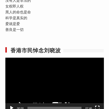
没有人是非法的
女权即人权
黑人的命也是命
科学是真实的
爱就是爱
善良是一切
香港市民悼念刘晓波
视
频
播
放
器
00:00
02:46