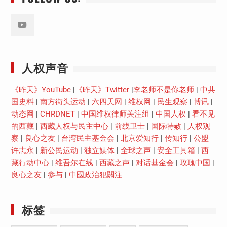
Youtube
人权声音
《昨天》YouTube
|
《昨天》Twitter
|
李老师不是你老师
|
中共
国史料
|
南方街头运动
|
六四天网
|
维权网
|
民生观察
|
博讯
|
动态网
|
CHRDNET
|
中国维权律师关注组
|
中国人权
|
看不见
的西藏
|
西藏人权与民主中心
|
前线卫士
|
国际特赦
|
人权观
察
|
良心之友
|
台湾民主基金会
|
北京爱知行
|
传知行
|
公盟
许志永
|
新公民运动
|
独立媒体
|
全球之声
|
安全工具箱
|
西
藏行动中心
|
维吾尔在线
|
西藏之声
|
对话基金会
|
玫瑰中国
|
良心之友
|
参与
|
中國政治犯關注
标签