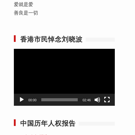
爱就是爱
善良是一切
香港市民悼念刘晓波
视
频
播
放
器
00:00
02:46
中国历年人权报告