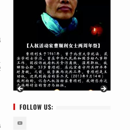
黑
人
安
用
FOLLOW US:
添