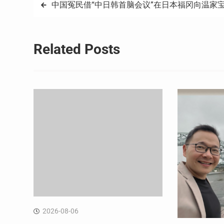
文
中国冤民借“中日韩首脑会议”在日本福冈向温家
章
导
Related Posts
航
2026-08-06