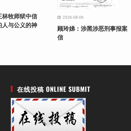
王林牧师狱中信
2026-08-06
的人与公义的神
顾玲娣：涉黑涉恶刑事报案
信
在线投稿 ONLINE SUBMIT