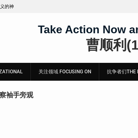
无锡市新吴区江溪街道访民顾玲娣书面涉黑涉恶刑事
案无人理
Take Action Now a
曹顺利(19
ATIONAL
关注领域 FOCUSING ON
抗争者们THE RE
警察袖手旁观