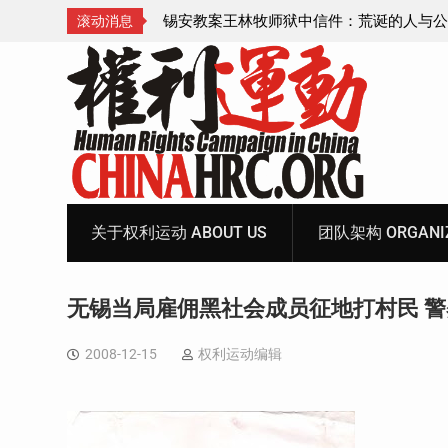
诞的人与公义的神
顾玲娣：涉黑涉恶刑事报案信
滚动消息
Skip
to
content
关于权利运动 ABOUT US
团队架构 ORGANIZ
无锡当局雇佣黑社会成员征地打村民 
2008-12-15
权利运动编辑