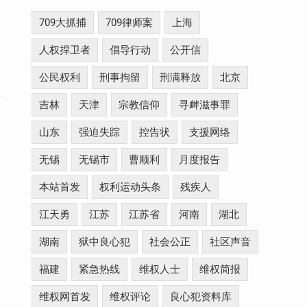
709大抓捕
709律师案
上海
人权捍卫者
倡导行动
公开信
公民权利
刑事拘留
刑满释放
北京
吉林
天津
宗教信仰
寻衅滋事罪
山东
强迫失踪
控告状
支援网络
无锡
无锡市
曹顺利
月度报告
本站首发
权利运动头条
残疾人
江天勇
江苏
江苏省
河南
湖北
湖南
狱中良心犯
社会公正
社区声音
福建
紧急热线
维权人士
维权简报
维权网首发
维权评论
良心犯资料库