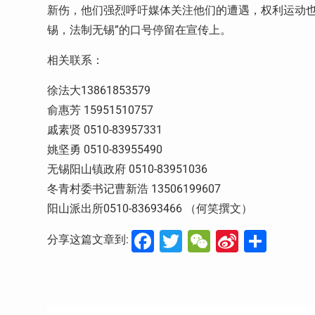
新伤，他们强烈呼吁媒体关注他们的遭遇，权利运动也
锡，法制无锡”的口号停留在宣传上。
相关联系：
徐法大13861853579
俞惠芳 15951510757
戚素贤 0510-83957331
姚坚勇 0510-83955490
无锡阳山镇政府 0510-83951036
冬青村委书记曹新浩 13506199607
阳山派出所0510-83693466 （何笑撰文）
Facebook
Twitter
WeChat
Sina
分
分享这篇文章到:
Weibo
享