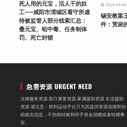
死人用的元宝，活人干的奴
2026-08-06
工——咸阳市渭城区看守所虐
锡安教案
待被监管人部分线索汇总：
件：荒诞
叠元宝、铅中毒、任务制体
罚、死亡封锁
急需资源 URGENT NEED
法律服务资源 医疗康复资源 家属援助资源 生活援助
资源 请注意：权利运动平台只为其提供资源连接和协
助核实信息，不协助转账和经手资金捐赠或者转赠事
宜。