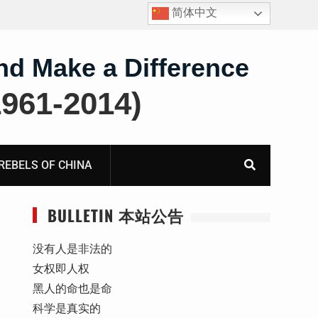
简体中文
报
死人用的元宝，活人干的奴工——咸阳市渭城区看守所
虐待被监管人部分线索汇总：叠元宝、铅中毒、任务制
体罚、死亡封锁
nd Make a Difference
61-2014)
BELS OF CHINA
BULLETIN 本站公告
没有人是非法的
女权即人权
黑人的命也是命
科学是真实的