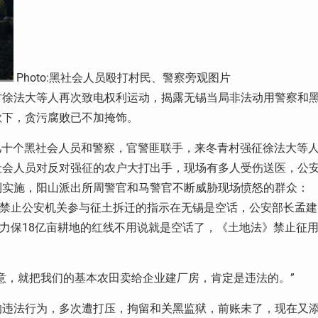
Photo:黑社会人员殴打村民、警察旁观图片
冬青村徐法大等人再次致电权利运动，揭露无锡当局非法动用警察和
欺下，贪污腐败已不加掩饰。
领几十个黑社会人员和警察，官警匪联手，来冬青村强征徐法大等
社会人员对反对强征的农户大打出手，现场有多人受伤送医，公
利实施，阳山派出所周警官和马警官不断威胁现场愤怒的群众：
于禁止公安机关参与征土拆迁的指示在无锡是空话，公安部长孟建
要力保18亿亩耕地的红线不用说就是空话了，《土地法》禁止征
意，就把我们的基本农田卖给企业建厂房，肯定是违法的。”
的违法行为，多次遭打压，拘留和关黑监狱，前账未了，现在又