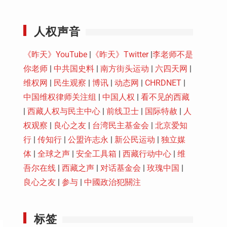
Youtube
人权声音
《昨天》YouTube
|
《昨天》Twitter
|
李老师不是
你老师
|
中共国史料
|
南方街头运动
|
六四天网
|
维权网
|
民生观察
|
博讯
|
动态网
|
CHRDNET
|
中国维权律师关注组
|
中国人权
|
看不见的西藏
|
西藏人权与民主中心
|
前线卫士
|
国际特赦
|
人
权观察
|
良心之友
|
台湾民主基金会
|
北京爱知
行
|
传知行
|
公盟许志永
|
新公民运动
|
独立媒
体
|
全球之声
|
安全工具箱
|
西藏行动中心
|
维
吾尔在线
|
西藏之声
|
对话基金会
|
玫瑰中国
|
良心之友
|
参与
|
中國政治犯關注
标签