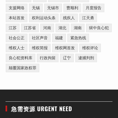
支援网络
无锡
无锡市
曹顺利
月度报告
本站首发
权利运动头条
残疾人
江天勇
江苏
江苏省
河南
湖北
湖南
狱中良心犯
社会公正
社区声音
福建
紧急热线
维权人士
维权简报
维权网首发
维权评论
良心犯资料库
行政拘留
辽宁
逮捕判刑
颠覆国家政权罪
急需资源 URGENT NEED