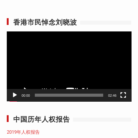
香港市民悼念刘晓波
视
频
播
放
器
00:00
02:46
中国历年人权报告
2019年人权报告