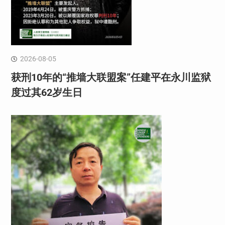
2026-08-05
获刑10年的“推墙大联盟案”任建平在永川监狱
度过其62岁生日