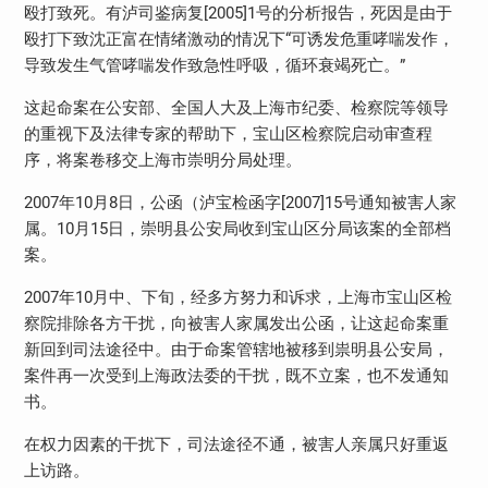
殴打致死。有泸司鉴病复[2005]1号的分析报告，死因是由于
殴打下致沈正富在情绪激动的情况下“可诱发危重哮喘发作，
导致发生气管哮喘发作致急性呼吸，循环衰竭死亡。”
这起命案在公安部、全国人大及上海市纪委、检察院等领导
的重视下及法律专家的帮助下，宝山区检察院启动审查程
序，将案卷移交上海市崇明分局处理。
2007年10月8日，公函（泸宝检函字[2007]15号通知被害人家
属。10月15日，崇明县公安局收到宝山区分局该案的全部档
案。
2007年10月中、下旬，经多方努力和诉求，上海市宝山区检
察院排除各方干扰，向被害人家属发出公函，让这起命案重
新回到司法途径中。由于命案管辖地被移到祟明县公安局，
案件再一次受到上海政法委的干扰，既不立案，也不发通知
书。
在权力因素的干扰下，司法途径不通，被害人亲属只好重返
上访路。