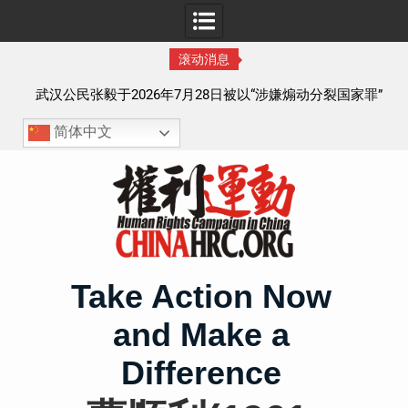
滚动消息
察以
武汉公民张毅于2026年7月28日被以“涉嫌煽动分裂国家罪”
执行逮捕 目前羁押在拉萨市看守所
简体中文
Skip
to
content
Take Action Now
and Make a
Difference