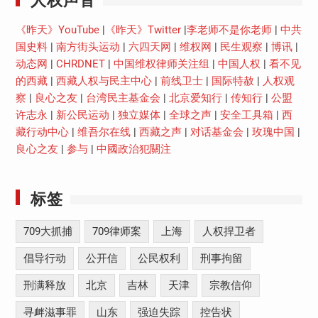
《昨天》YouTube
|
《昨天》Twitter
|
李老师不是你老师
|
中共
国史料
|
南方街头运动
|
六四天网
|
维权网
|
民生观察
|
博讯
|
动态网
|
CHRDNET
|
中国维权律师关注组
|
中国人权
|
看不见
的西藏
|
西藏人权与民主中心
|
前线卫士
|
国际特赦
|
人权观
察
|
良心之友
|
台湾民主基金会
|
北京爱知行
|
传知行
|
公盟
许志永
|
新公民运动
|
独立媒体
|
全球之声
|
安全工具箱
|
西
藏行动中心
|
维吾尔在线
|
西藏之声
|
对话基金会
|
玫瑰中国
|
良心之友
|
参与
|
中國政治犯關注
标签
709大抓捕
709律师案
上海
人权捍卫者
倡导行动
公开信
公民权利
刑事拘留
刑满释放
北京
吉林
天津
宗教信仰
寻衅滋事罪
山东
强迫失踪
控告状