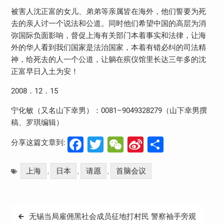
被害人沈正富的女儿、弟弟等亲属皆在海外，他们誓要为死
去的亲人讨一个说法和公道。同时他们希望中国的高层为消
弥国际负面影响，督促上海有关部门本着事实和法律，让海
外的华人看到我们国家是法治国家，本着有错必纠的司法精
神，给死去的人一个公道，让躺在殡仪馆里长达三年多的沈
正富早日入土为安！
2008．12．15
宁化敏（又名山下幸男）：0081–9049328279（山下幸男撰
稿、罗琪编辑）
Facebook
Twitter
WeChat
Sina
分
分享这篇文章到:
Weibo
享
上海
日本
请愿
首脑会议
,
,
,
文
无锡当局雇佣黑社会成员征地打村民 警察袖手旁观