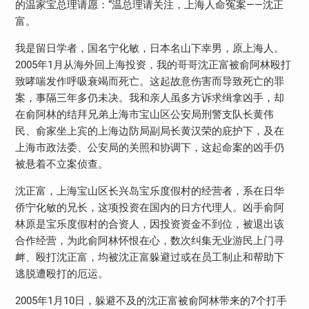
的温家宝总理请愿：“温总理请关注，上海人命冤案——沈正
富。
我是留日学者，国名宁化敏，日本名山下幸男，原上海人。
2005年1月从海外回上海投资，我的哥哥沈正富被俞阿林殴打
致哮喘发作呼吸衰竭而死亡。这起故意伤害而导致死亡的罪
案，事隔三年多仍未决。我和亲人虽多方诉求缉拿凶手，却
在俞阿林的结拜兄弟上海市宝山区公安局刑警支队长黄伟
民、俞家坐上宾的上海边防局副局长黄汉荣的庇护下，及在
上海市政法委、公安局的关照和协调下，这起命案的凶手仍
被悬着不立案侦查。
沈正富，上海宝山区长兴岛宝乐度假村的经营者，系在日华
侨宁化敏的兄长，这项投资在国内的日方代理人。凶手俞阿
林原是宝乐度假村的合资人，因投资资金不到位，被退出该
合作经营，为此俞阿林怀恨在心，数次纠集无业游民上门寻
衅、殴打沈正富，均被沈正富躲避过或在员工制止和帮助下
逃脱遭殴打的厄运。
2005年1月10日，躲避不及的沈正富被俞阿林带来的7个打手