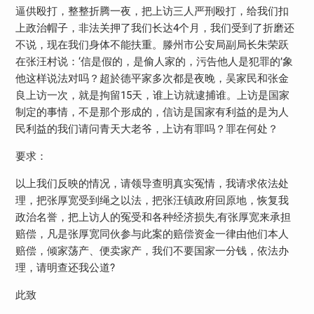
逼供殴打，整整折腾一夜，把上访三人严刑殴打，给我们扣
上政治帽子，非法关押了我们长达4个月，我们受到了折磨还
不说，现在我们身体不能扶重。滕州市公安局副局长朱荣跃
在张汪村说：‘信是假的，是偷人家的，污告他人是犯罪的’象
他这样说法对吗？超於德平家多次都是夜晚，吴家民和张金
良上访一次，就是拘留15天，谁上访就逮捕谁。上访是国家
制定的事情，不是那个形成的，信访是国家有利益的是为人
民利益的我们请问青天大老爷，上访有罪吗？罪在何处？
要求：
以上我们反映的情况，请领导查明真实冤情，我请求依法处
理，把张厚宽受到绳之以法，把张汪镇政府回原地，恢复我
政治名誉，把上访人的冤受和各种经济损失,有张厚宽来承担
赔偿，凡是张厚宽同伙参与此案的赔偿资金一律由他们本人
赔偿，倾家荡产、便卖家产，我们不要国家一分钱，依法办
理，请明查还我公道?
此致