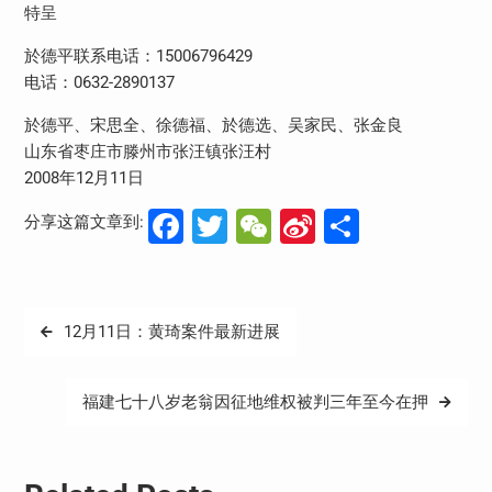
特呈
於德平联系电话：15006796429
电话：0632-2890137
於德平、宋思全、徐德福、於德选、吴家民、张金良
山东省枣庄市滕州市张汪镇张汪村
2008年12月11日
Facebook
Twitter
WeChat
Sina
分
分享这篇文章到:
Weibo
享
文
12月11日：黄琦案件最新进展
章
导
福建七十八岁老翁因征地维权被判三年至今在押
航