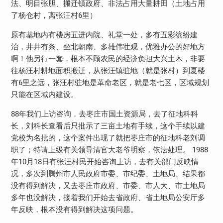
法、明目张胆、搬迁镇政府、非法占用大量耕田（土地占用
了杨仓村，离张汪村6里）
原有基地内有楼房五进内院、礼堂一处，多有五彩缤纷建
治，井井有条、坐北朝南、多雄伟壮观，优雅办公的好地方
啊！他另行一套，根本不顾农民的经济负担大兴土木，非要
往杨汪村耕地面积搬迁，从张汪镇驻地（就是张村）到夏楼
有6里之远，张汪村驻地是革命老区，就是老七区，区域规划
只能在区域内建设。
88年我们上访咨询，去枣庄市国土资源局，去了征地科科
长，刘科长查看后只批示了三亩土地有手续，这个手续以建
党校为名批的，这个案件出现了就把枣庄市的征地科老刘调
职了；特请上级有关领导清官大老爷明察，依法处理。 1988
年10月18日有张汪村民开始咨询上访，去有关部门反映情
况，多次到腾州市人民政府市委、市纪委、土地局、结果都
没有得到解决，又去枣庄市政府、市委、市人大、市土地局
多年也没解决，接着我们开始去省政府、省土地局公安厅多
年反映，根本没有得到解决这项问题。