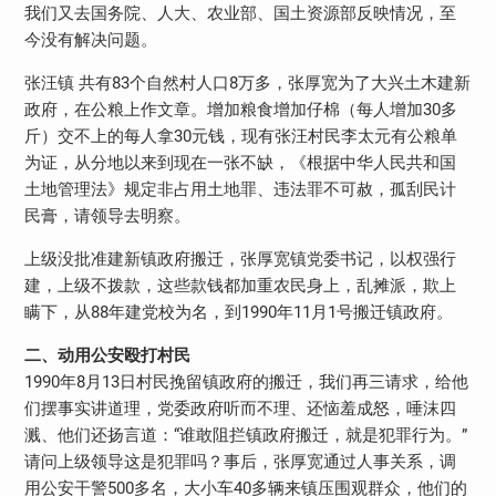
我们又去国务院、人大、农业部、国土资源部反映情况，至
今没有解决问题。
张汪镇 共有83个自然村人口8万多，张厚宽为了大兴土木建新
政府，在公粮上作文章。增加粮食增加仔棉（每人增加30多
斤）交不上的每人拿30元钱，现有张汪村民李太元有公粮单
为证，从分地以来到现在一张不缺，《根据中华人民共和国
土地管理法》规定非占用土地罪、违法罪不可赦，孤刮民计
民膏，请领导去明察。
上级没批准建新镇政府搬迁，张厚宽镇党委书记，以权强行
建，上级不拨款，这些款钱都加重农民身上，乱摊派，欺上
瞒下，从88年建党校为名，到1990年11月1号搬迁镇政府。
二、动用公安殴打村民
1990年8月13日村民挽留镇政府的搬迁，我们再三请求，给他
们摆事实讲道理，党委政府听而不理、还恼羞成怒，唾沫四
溅、他们还扬言道：“谁敢阻拦镇政府搬迁，就是犯罪行为。”
请问上级领导这是犯罪吗？事后，张厚宽通过人事关系，调
用公安干警500多名，大小车40多辆来镇压围观群众，他们的