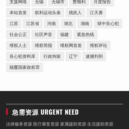
支援网络
无锡
无锡市
曹顺利
月度报告
本站首发
权利运动头条
残疾人
江天勇
江苏
江苏省
河南
湖北
湖南
狱中良心犯
社会公正
社区声音
福建
紧急热线
维权人士
维权简报
维权网首发
维权评论
良心犯资料库
行政拘留
辽宁
逮捕判刑
颠覆国家政权罪
急需资源 URGENT NEED
法律服务资源 医疗康复资源 家属援助资源 生活援助资源