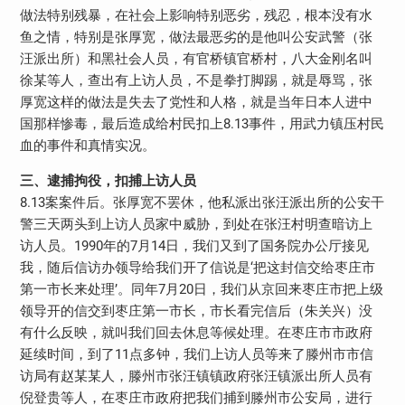
做法特别残暴，在社会上影响特别恶劣，残忍，根本没有水
鱼之情，特别是张厚宽，做法最恶劣的是他叫公安武警（张
汪派出所）和黑社会人员，有官桥镇官桥村，八大金刚名叫
徐某等人，查出有上访人员，不是拳打脚踢，就是辱骂，张
厚宽这样的做法是失去了党性和人格，就是当年日本人进中
国那样惨毒，最后造成给村民扣上8.13事件，用武力镇压村民
血的事件和真情实况。
三、逮捕拘役，扣捕上访人员
8.13案案件后。张厚宽不罢休，他私派出张汪派出所的公安干
警三天两头到上访人员家中威胁，到处在张汪村明查暗访上
访人员。1990年的7月14日，我们又到了国务院办公厅接见
我，随后信访办领导给我们开了信说是‘把这封信交给枣庄市
第一市长来处理’。同年7月20日，我们从京回来枣庄市把上级
领导开的信交到枣庄第一市长，市长看完信后（朱关兴）没
有什么反映，就叫我们回去休息等候处理。在枣庄市市政府
延续时间，到了11点多钟，我们上访人员等来了滕州市市信
访局有赵某某人，滕州市张汪镇镇政府张汪镇派出所人员有
倪登贵等人，在枣庄市政府把我们捕到滕州市公安局，进行