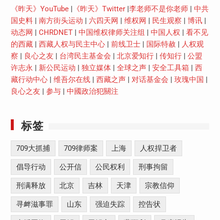
《昨天》YouTube
|
《昨天》Twitter
|
李老师不是你老师
|
中共
国史料
|
南方街头运动
|
六四天网
|
维权网
|
民生观察
|
博讯
|
动态网
|
CHRDNET
|
中国维权律师关注组
|
中国人权
|
看不见
的西藏
|
西藏人权与民主中心
|
前线卫士
|
国际特赦
|
人权观
察
|
良心之友
|
台湾民主基金会
|
北京爱知行
|
传知行
|
公盟
许志永
|
新公民运动
|
独立媒体
|
全球之声
|
安全工具箱
|
西
藏行动中心
|
维吾尔在线
|
西藏之声
|
对话基金会
|
玫瑰中国
|
良心之友
|
参与
|
中國政治犯關注
标签
709大抓捕
709律师案
上海
人权捍卫者
倡导行动
公开信
公民权利
刑事拘留
刑满释放
北京
吉林
天津
宗教信仰
寻衅滋事罪
山东
强迫失踪
控告状