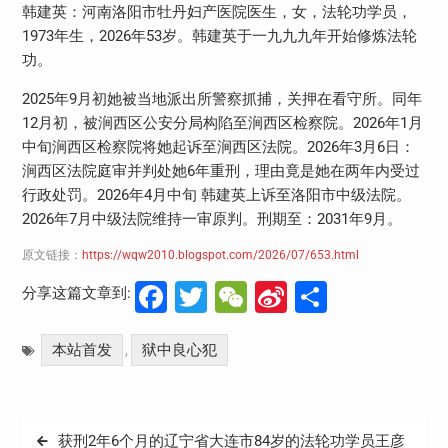
韩建英：河南洛阳市牡丹妇产医院医生，女，法轮功学员，
1973
年生，
2026
年
53
岁。韩建英于一九九九年开始修炼法轮
功。
2025
年
9
月初她被当地派出所警察抓捕，关押在看守所。同年
12
月初，被涧西区公安分局构陷至涧西区检察院。
2026
年
1
月
中旬涧西区检察院将她起诉至涧西区法院。
2026
年
3
月
6
日：
涧西区法院庭审并判处她
6
年重刑，理由竟是她在两年内受过
行政处罚。
2026
年
4
月中旬 韩建英上诉至洛阳市中级法院。
2026
年
7
月中级法院维持一审原判。刑期至：
2031
年
9
月。
原文链接：
https://wqw2010.blogspot.com/2026/07/653.html
Facebook
Twitter
WeChat
Sina
分
分享这篇文章到:
Weibo
享
本站首发
狱中良心犯
,
文
获刑2年6个月的辽宁省大连市84岁的法轮功学员王彦