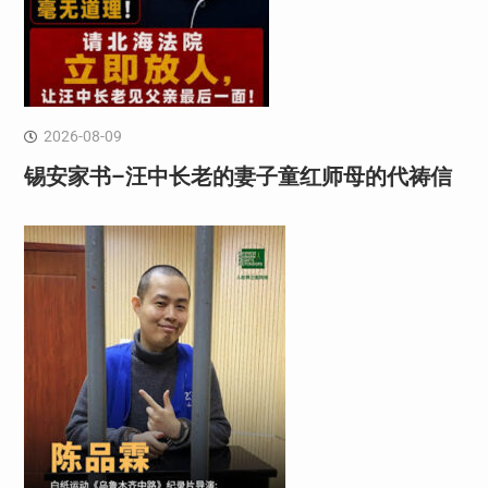
2026-08-09
锡安家书–汪中长老的妻子童红⁩师母的代祷信