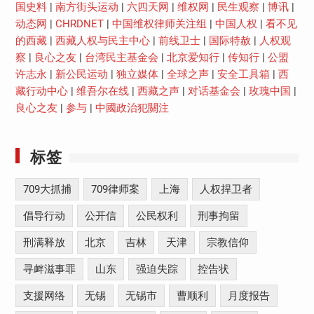
国史料
|
南方街头运动
|
六四天网
|
维权网
|
民生观察
|
博讯
|
动态网
|
CHRDNET
|
中国维权律师关注组
|
中国人权
|
看不见
的西藏
|
西藏人权与民主中心
|
前线卫士
|
国际特赦
|
人权观
察
|
良心之友
|
台湾民主基金会
|
北京爱知行
|
传知行
|
公盟
许志永
|
新公民运动
|
独立媒体
|
全球之声
|
安全工具箱
|
西
藏行动中心
|
维吾尔在线
|
西藏之声
|
对话基金会
|
玫瑰中国
|
良心之友
|
参与
|
中國政治犯關注
标签
709大抓捕
709律师案
上海
人权捍卫者
倡导行动
公开信
公民权利
刑事拘留
刑满释放
北京
吉林
天津
宗教信仰
寻衅滋事罪
山东
强迫失踪
控告状
支援网络
无锡
无锡市
曹顺利
月度报告