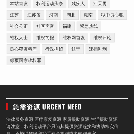
本站首发
权利运动头条
残疾人
江天勇
江苏
江苏省
河南
湖北
湖南
狱中良心犯
社会公正
社区声音
福建
紧急热线
维权人士
维权简报
维权网首发
维权评论
良心犯资料库
行政拘留
辽宁
逮捕判刑
颠覆国家政权罪
急需资源 URGENT NEED
法律服务资源 医疗康复资源 家属援助资源 生活援助资源
请注意：权利运动平台只为其提供资源连接和协助核实信
息，不协助转账和经手资金捐赠或者转赠事宜。