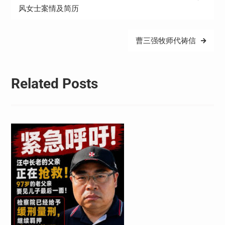
章
风女士案情及简历
导
航
曹三强牧师代祷信
Related Posts