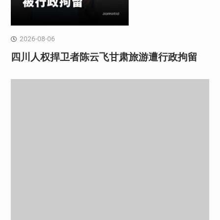
2026-08-06
四川人权捍卫者陈云飞甘肃旅游遭行政拘留