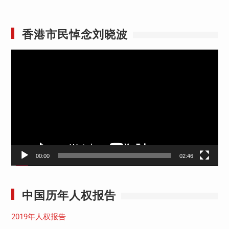
香港市民悼念刘晓波
视
频
播
放
器
00:00
02:46
中国历年人权报告
2019年人权报告