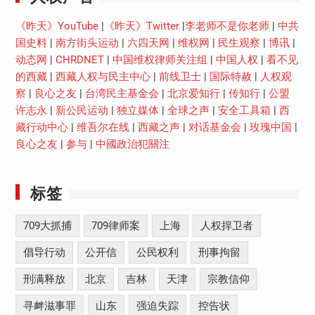
《昨天》YouTube
|
《昨天》Twitter
|
李老师不是你老师
|
中共
国史料
|
南方街头运动
|
六四天网
|
维权网
|
民生观察
|
博讯
|
动态网
|
CHRDNET
|
中国维权律师关注组
|
中国人权
|
看不见
的西藏
|
西藏人权与民主中心
|
前线卫士
|
国际特赦
|
人权观
察
|
良心之友
|
台湾民主基金会
|
北京爱知行
|
传知行
|
公盟
许志永
|
新公民运动
|
独立媒体
|
全球之声
|
安全工具箱
|
西
藏行动中心
|
维吾尔在线
|
西藏之声
|
对话基金会
|
玫瑰中国
|
良心之友
|
参与
|
中國政治犯關注
标签
709大抓捕
709律师案
上海
人权捍卫者
倡导行动
公开信
公民权利
刑事拘留
刑满释放
北京
吉林
天津
宗教信仰
寻衅滋事罪
山东
强迫失踪
控告状