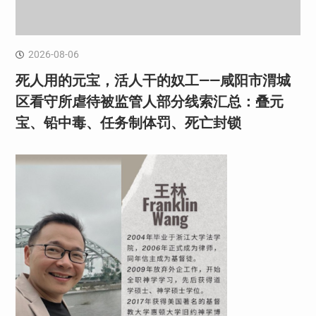
2026-08-06
死人用的元宝，活人干的奴工——咸阳市渭城
区看守所虐待被监管人部分线索汇总：叠元
宝、铅中毒、任务制体罚、死亡封锁