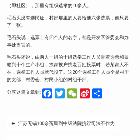
（即社区），那里有组织选举的10多人。
毛石头没有选民证，村部那里的人要给他六张选票，他只要
了一张。
毛石头说，选票上有四个人的名字，都是开发区管委会和办
事处当官的。
毛石头还说，由两人一组的十组选举工作人员带着选票和票
箱到十个生产小组，挨家挨户找老百姓投票时，若某家人不
在，选举工作人员就代投了。这20个选举工作人员全是村里
的支部、村委会、村民小组的村组干部。
Facebook
Twitter
WeChat
Sina
分
分享这篇文章到:
Weibo
享
文
江苏无锡100余冤民到中级法院抗议司法不作为
章
导