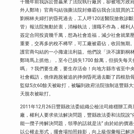
十幾年前我訴訟曾贏來了法院執行廠房，卻被地方政
外人鄭琦）官商勾結強撕法院封條霸佔我合法競買的
劉桐林夫婦打的昏死過去，工人呼120送醫院搶救診斷
管）報法院無動於衷，消極執法，瀆職不作為，權利
簽定合同投資幾千萬，想為社會造福，減少社會就業
重要，交再多的稅不稀罕，可工廠被霸佔，收回無期
護官商勾結的一小掫違法利益。他們說「決不讓劉桐
鄭琦馬上抓他」，至今已損失1700 餘萬，但損失每
嗎」？我們要生產，要生存活命！向地方縣市省至中
社會截訪，僥倖跑脫被追的摔倒昏死過去斷了四根肋
監獄5次60餘天被歐打，被騙到政府法院強制送豐縣大
天脫衣被歐打。
2011年12月26日豐縣政法委組織公檢法司維穩辦
廠，權利人要求依法解決問題，豐縣政法委和法院說“
能一攬子挎解決問題，領導的話就是法” 由於給的價
以公權走形式，擺會場拍照錄影，向上級假彙報已解