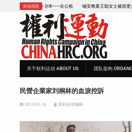
成速成剧本——在公检
锡安教案王聪女士被抓更多细节曝光 之一
滚动消息
Skip
to
content
关于权利运动 ABOUT US
团队架构 ORGANIZ
民營企業家刘桐林的血淚控訴
2012-01-16
权利运动编辑