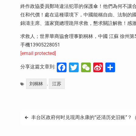
終作政協委員鄭琦違法犯罪的保護傘！他們為何不讓
任和代價！處在這種環境下，中國能稱自由、法制的
錦濤主席、溫家寶總理跪拜求救，懇求關註解救！感
求救人；世界華商協會理事劉桐林，中國 江蘇 徐州第
手機13905228051
[email protected]
Facebook
Twitter
WeChat
Sina
分
分享这篇文章到:
Weibo
享
刘桐林
江苏
,
文
丰台区政府何时兑现周永康的“还清历史旧账”？（
章