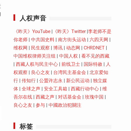
Youtube
責
胡
人权声音
《昨天》YouTube
|
《昨天》Twitter
|
李老师不是
你老师
|
中共国史料
|
南方街头运动
|
六四天网
|
维权网
|
民生观察
|
博讯
|
动态网
|
CHRDNET
|
中国维权律师关注组
|
中国人权
|
看不见的西藏
|
西藏人权与民主中心
|
前线卫士
|
国际特赦
|
人
权观察
|
良心之友
|
台湾民主基金会
|
北京爱知
行
|
传知行
|
公盟许志永
|
新公民运动
|
独立媒
体
|
全球之声
|
安全工具箱
|
西藏行动中心
|
维
吾尔在线
|
西藏之声
|
对话基金会
|
玫瑰中国
|
良心之友
|
参与
|
中國政治犯關注
标签