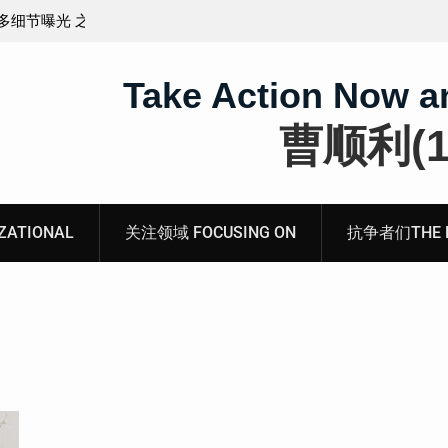
王藏：颠倒黑白，推卸责任，继续为村支书恶行当保
伞 ——追究「王浩溺死事件」【进展之六】
Take Action Now a
曹顺利(19
ATIONAL
关注领域 FOCUSING ON
抗争者们THE RE