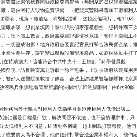
府黨委書記渠慎秋夥同縣政協委員鄭琦（無關系的逃稅隸屬福建
工廠，霸佔者打人毀物盜賣設備，（把競買豐縣果蔬加工廠權利
腦震蕩，現落下後遺症，有醫院證明，盜拉設備照片，報110不
人望廠哀嘆！想創業填因十幾年訴訟傾家蕩產虧空，想招外商三
壓力，招下崗工數百，政府黨委書記渠慎秋竟說「安排下崗職工
。」一切盡成泡影！地方政府黨委書記官員打擊合法民營企業，
林企業生產生存，讓它變成廢廠設備變堆廢品，如劉桐林動手打
天仍在持續擴大！這能符合中共中央十二五規劃「科學發展觀
央國務院上訪反映寄萬封訴狀十餘年無果，上訪被政府法院雇用
骨，被好人送醫院搶救撿了條命。合法上訪結果被騙抓關押北京
沙河民兵集訓地看管辦所謂的法制培訓班洗腦限制自由6次90餘
工商局稅務局等十幾人對權利人洗腦半月並迫使權利人低價出讓工
依法治國是目標是口號，解決問題不依法，也不論情理辦事，只
過分太低權利人不同意，即遭到各機關一起上制裁打擊報復。他們
決了或要價太高不合理，他們始終打擊合法企業和權利人，他們