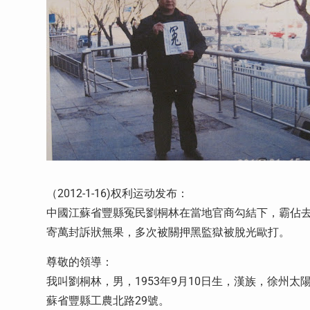
（2012-1-16)权利运动发布：
中國江蘇省豐縣冤民劉桐林在當地官商勾結下，霸佔去
寄萬封訴狀無果，多次被關押黑監獄被脫光歐打。
尊敬的領導：
我叫劉桐林，男，1953年9月10日生，漢族，徐州
蘇省豐縣工農北路29號。