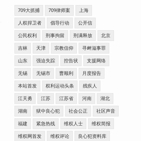
709大抓捕
709律师案
上海
人权捍卫者
倡导行动
公开信
公民权利
刑事拘留
刑满释放
北京
吉林
天津
宗教信仰
寻衅滋事罪
山东
强迫失踪
控告状
支援网络
无锡
无锡市
曹顺利
月度报告
本站首发
权利运动头条
残疾人
江天勇
江苏
江苏省
河南
湖北
湖南
狱中良心犯
社会公正
社区声音
福建
紧急热线
维权人士
维权简报
维权网首发
维权评论
良心犯资料库