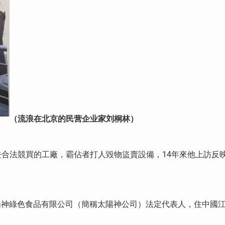
（流浪在北京的民营企业家刘桐林）
合法競買的工廠，霸佔者打人毀物盜賣設備，14年來他上訪反
太陽神綠色食品有限公司（簡稱太陽神公司）法定代表人，住中國