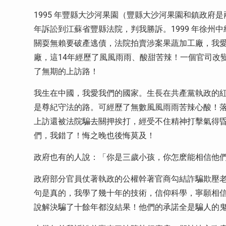
1995 年豐縣大沙河果園（豐縣大沙河果園和鎮政府
年訴訟到江蘇省豐縣法院，判我勝訴。1999 年徐州中
關耍無賴要破產逃債，法院拍賣涉案果蔬加工廠，我
廠，這14年經歷了風風雨雨、酸甜苦辣！一個官司改
了無期的上訪路！
我生在中國，我愛我們的國家。生長在共產黨執政的紅
是尊紀守法的路。可經歷了無數風風雨雨苦辣心酸！
上訪還被法院騙去關押挨打，經受不住精神打擊氣得
們，我錯了！悔之晚也後悔莫及！
政府也有的人說：「你是三歲小孩，你怎麽能相信他
政府部分官員仗著執政的公權幹著官商勾結詐騙欺壓
句是真的，我學了幾十年的技術，信仰科學，寧願相
說解決騙了十餘年都沒結果！他們的承諾全是騙人的