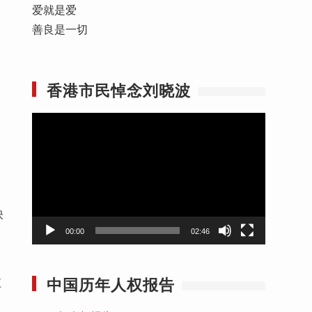
爱就是爱
善良是一切
香港市民悼念刘晓波
视
频
播
放
器
映
00:00
02:46
中国历年人权报告
江