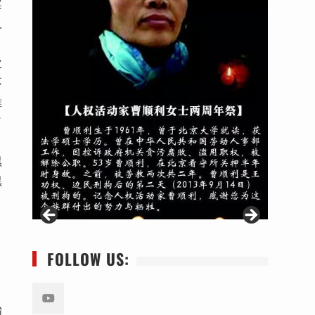
案
人
次
不
維
了
黑
黑
FOLLOW US:
始