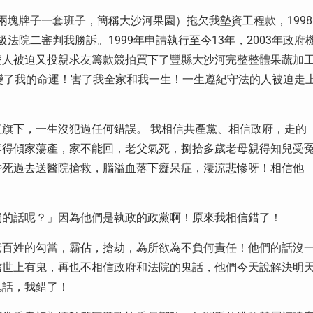
是兩塊牌子一套班子，簡稱大沙河果園）拖欠我墊資工程款，1998
級法院二審判我勝訴。1999年申請執行至今13年，2003年政府
愛人被迫又投親求友籌款競拍買下了豐縣大沙河完整整體果蔬加
變了我的命運！害了我全家和我一生！一生遵紀守法的人被迫走
旗下，一生沒犯過任何錯誤。 我相信共產黨、相信政府，走的
落得傾家蕩產，家不能回，老父氣死，捌拾多歲老母親得知兒受
昏死過去送醫院搶救，腦溢血落下癡呆症，淒涼悲慘呀！相信他
們的話呢？」因為他們是執政的政黨啊！原來我相信錯了！
老百姓的勾當，霸佔，搶劫，為所欲為不負何責任！他們的話沒
信世上有鬼，再也不相信政府和法院的鬼話，他們今天說解決明
鬼話，我錯了！