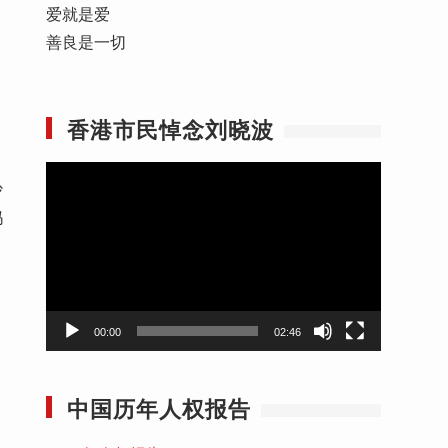
爱就是爱
善良是一切
香港市民悼念刘晓波
视
沙
频
妈
播
放
器
00:00
02:46
中国历年人权报告