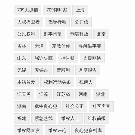
709大抓捕
709律师案
上海
人权捍卫者
倡导行动
公开信
公民权利
刑事拘留
刑满释放
北京
吉林
天津
宗教信仰
寻衅滋事罪
山东
强迫失踪
控告状
支援网络
无锡
无锡市
曹顺利
月度报告
本站首发
权利运动头条
残疾人
江天勇
江苏
江苏省
河南
湖北
湖南
狱中良心犯
社会公正
社区声音
福建
紧急热线
维权人士
维权简报
维权网首发
维权评论
良心犯资料库