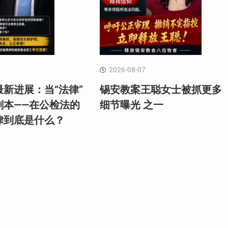
2026-08-07
新进展：当“法律”
锡安教案王聪女士被抓更多
剧本——在公检法的
细节曝光 之一
律到底是什么？