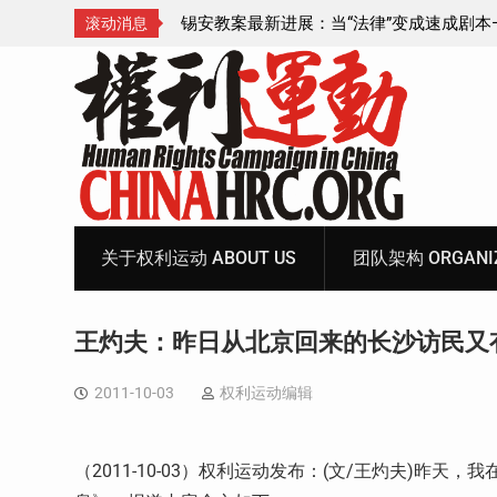
成速成剧本——在公检
锡安教案王聪女士被抓更多细节曝光 之一
滚动消息
Skip
to
content
关于权利运动 ABOUT US
团队架构 ORGANIZ
王灼夫：昨日从北京回来的长沙访民又
2011-10-03
权利运动编辑
（2011-10-03）权利运动发布：(文/王灼夫)昨