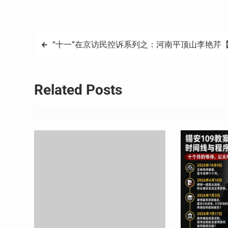
Weibo
享
文
“十一”在京访民控诉系列之：河南平顶山李艳芹
章
导
Related Posts
航