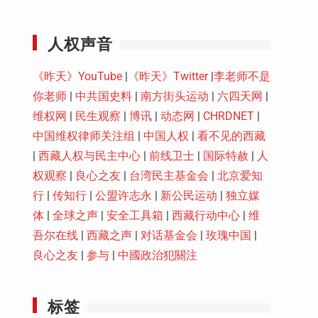
Youtube
人权声音
《昨天》YouTube
|
《昨天》Twitter
|
李老师不是
你老师
|
中共国史料
|
南方街头运动
|
六四天网
|
维权网
|
民生观察
|
博讯
|
动态网
|
CHRDNET
|
中国维权律师关注组
|
中国人权
|
看不见的西藏
|
西藏人权与民主中心
|
前线卫士
|
国际特赦
|
人
权观察
|
良心之友
|
台湾民主基金会
|
北京爱知
行
|
传知行
|
公盟许志永
|
新公民运动
|
独立媒
体
|
全球之声
|
安全工具箱
|
西藏行动中心
|
维
吾尔在线
|
西藏之声
|
对话基金会
|
玫瑰中国
|
良心之友
|
参与
|
中國政治犯關注
标签