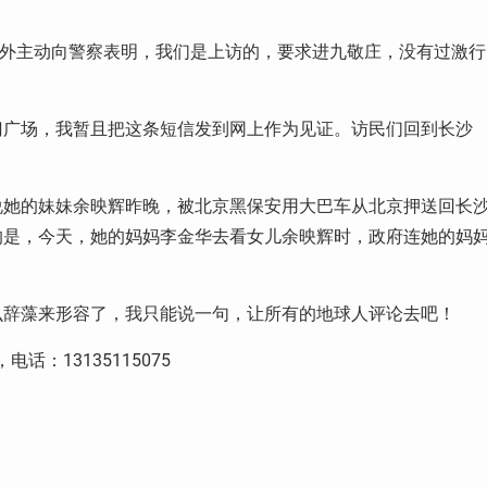
场外主动向警察表明，我们是上访的，要求进九敬庄，没有过激行
门广场，我暂且把这条短信发到网上作为见证。访民们回到长沙
说她的妹妹余映辉昨晚，被北京黑保安用大巴车从北京押送回长
的是，今天，她的妈妈李金华去看女儿余映辉时，政府连她的妈
么辞藻来形容了，我只能说一句，让所有的地球人评论去吧！
话：13135115075