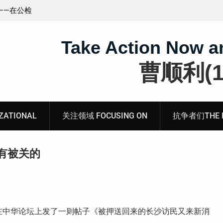
王藏：颠倒黑白，推卸责任，继续为村支书恶行当保
伞 ——追究「王浩溺死事件」【进展之六】
Take Action Now a
曹顺利(19
ATIONAL
关注领域 FOCUSING ON
抗争者们THE RE
有被关的
天，我在中华论坛上发了一则帖子《被押送回来的长沙访民又来新消