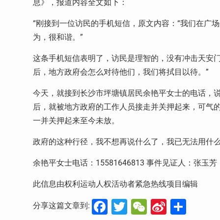
息》，报道内容全文如下：
“刚接到一位访民的手机短信，原文内容：“我们在广
为，很和谐。”
这条手机短信表明了，访民是理智的，没有冲击天安
后，地方政府会怎么对待他们，我们将拭目以待。”
今天，就接到长沙市坪塘镇居民余艳平女士的电话，
后，就被地方政府的工作人员接走并关押起来，可气
一并关押起来至今未放。
政府的这种行径，我不想再说什么了，我已无法用什
余艳平女士电话：15581646813 事件见证人：张玉芳，电
此信息由权利运动人权活动者紧急热线项目编辑
Facebook
Twitter
WeChat
Sina
分
分享这篇文章到: