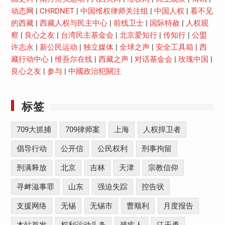
动态网
|
CHRDNET
|
中国维权律师关注组
|
中国人权
|
看不见
的西藏
|
西藏人权与民主中心
|
前线卫士
|
国际特赦
|
人权观
察
|
良心之友
|
台湾民主基金会
|
北京爱知行
|
传知行
|
公盟
许志永
|
新公民运动
|
独立媒体
|
全球之声
|
安全工具箱
|
西
藏行动中心
|
维吾尔在线
|
西藏之声
|
对话基金会
|
玫瑰中国
|
良心之友
|
参与
|
中國政治犯關注
标签
709大抓捕
709律师案
上海
人权捍卫者
倡导行动
公开信
公民权利
刑事拘留
刑满释放
北京
吉林
天津
宗教信仰
寻衅滋事罪
山东
强迫失踪
控告状
支援网络
无锡
无锡市
曹顺利
月度报告