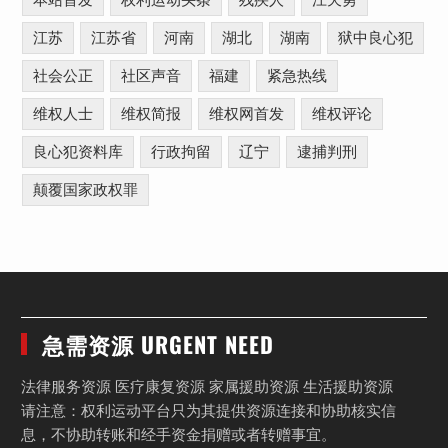
本站首发
权利运动头条
残疾人
江天勇
江苏
江苏省
河南
湖北
湖南
狱中良心犯
社会公正
社区声音
福建
紧急热线
维权人士
维权简报
维权网首发
维权评论
良心犯资料库
行政拘留
辽宁
逮捕判刑
颠覆国家政权罪
急需资源 URGENT NEED
法律服务资源 医疗康复资源 家属援助资源 生活援助资源
请注意：权利运动平台只为其提供资源连接和协助核实信
息，不协助转账和经手资金捐赠或者转赠事宜。