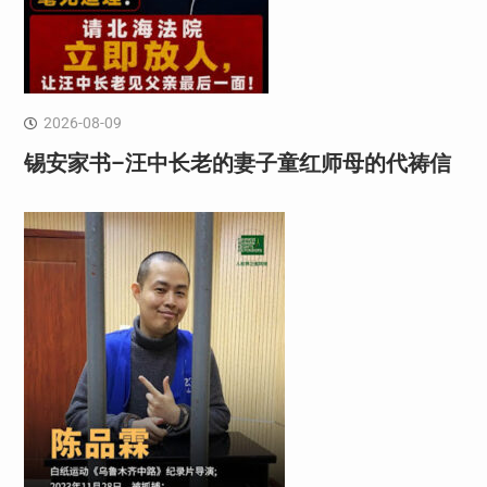
2026-08-09
锡安家书–汪中长老的妻子童红⁩师母的代祷信