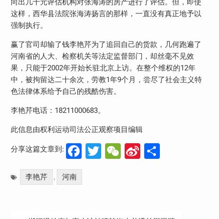
向出几千元评估机构对张海涛的房产进行了评估。但，即使
这样，西华县法院张海涛扬言的那样，一直没有真正地予以
强制执行。
赢了官司却输了钱李艳芹为了追回自己的货款，几何跑遍了
河南省的人大、检察机关等法定监督部门，却丝毫不见效
果，只能于2002年开始长驻北京上访。在整个维权的12年
中，被拘留达二十余次，劳教1年9个月，尝尽了社会主义特
色法律体系给予自己的残酷伤害。
李艳芹电话：18211000683。
此信息由权利运动司法公正观察项目编辑
Facebook
Twitter
WeChat
Sina
分
分享这篇文章到:
Weibo
享
李艳芹
河南
,
文