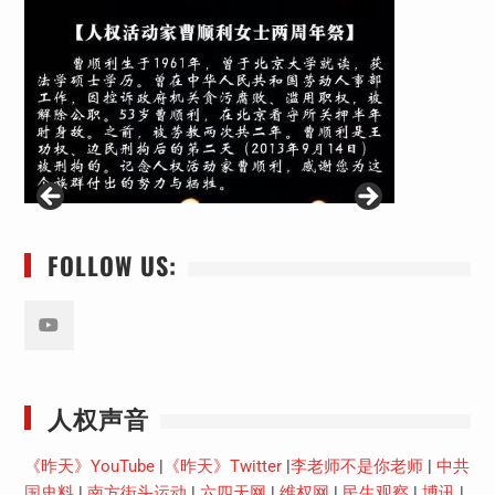
FOLLOW US:
Youtube
人权声音
《昨天》YouTube
|
《昨天》Twitter
|
李老师不是你老师
|
中共
国史料
|
南方街头运动
|
六四天网
|
维权网
|
民生观察
|
博讯
|