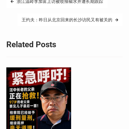
浙江温岭李加富上访被喷辣椒水并遭长期跟踪
章
导
王灼夫：昨日从北京回来的长沙访民又有被关的
航
Related Posts