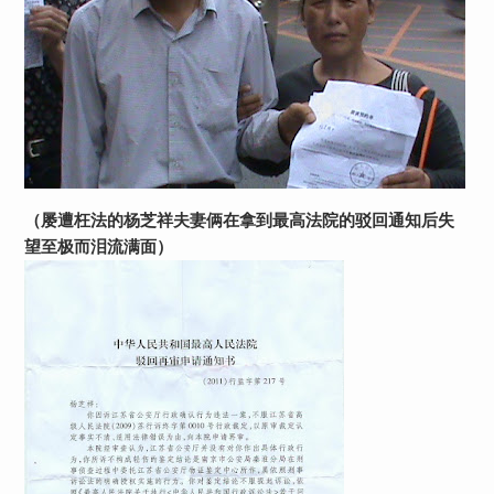
（屡遭枉法的杨芝祥夫妻俩在拿到最高法院的驳回通知后失
望至极而泪流满面）