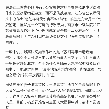
在法律上首先必须明确：公安机关对刑事案件依刑事诉讼法
作出的应该是物证鉴定，而不是伤残鉴定。江苏省公安厅司
法中心作出“杨芝祥所受伤害不构成轻伤”的鉴定完全是一个伤
残鉴定，显然是一个可诉的行政行为，南京市中级法院和江
苏省省高院作出不予受理的裁定完全属于故意枉法的行为！
最高法院于今年7月1日电话通知杨芝祥已受理立案也是一个
的佐证。
一般来说，最高法院如果作出的是《驳回再审申请通知
书》，那么不太可能再电话通知当事人已立案，并让当事人
千里迢迢赶到北京。至于为什么事隔三天就突然变成驳回通
知书，只能说坊间关于“最高法院和地方法院一直在沆瀣一气
做交易”的传闻再次得到了印证。
据杨芝祥的妻子陈素英说，当陈素英问所谓的最高法院工作
人员的工号和姓名时，两个“工作人员”撒腿就跑。据陈女士估
计，这两个人极有可能是江苏省省高院长驻北京的做公关的
人员。目前，杨芝祥准备向全国人大提起申诉，请求个案监
督。