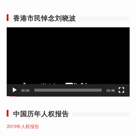
香港市民悼念刘晓波
视
频
播
放
器
00:00
02:46
中国历年人权报告
2019年人权报告