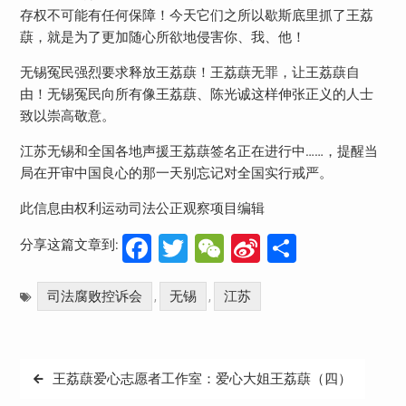
存权不可能有任何保障！今天它们之所以歇斯底里抓了王荔
蕻，就是为了更加随心所欲地侵害你、我、他！
无锡冤民强烈要求释放王荔蕻！王荔蕻无罪，让王荔蕻自
由！无锡冤民向所有像王荔蕻、陈光诚这样伸张正义的人士
致以崇高敬意。
江苏无锡和全国各地声援王荔蕻签名正在进行中……，提醒当
局在开审中国良心的那一天别忘记对全国实行戒严。
此信息由权利运动司法公正观察项目编辑
Facebook
Twitter
WeChat
Sina
分
分享这篇文章到:
Weibo
享
司法腐败控诉会
无锡
江苏
,
,
文
王荔蕻爱心志愿者工作室：爱心大姐王荔蕻（四）
章