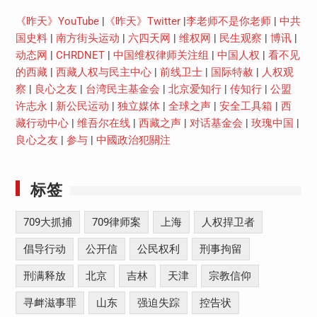
《昨天》YouTube
|
《昨天》Twitter
|
李老师不是你老师
|
中共
国史料
|
南方街头运动
|
六四天网
|
维权网
|
民生观察
|
博讯
|
动态网
|
CHRDNET
|
中国维权律师关注组
|
中国人权
|
看不见
的西藏
|
西藏人权与民主中心
|
前线卫士
|
国际特赦
|
人权观
察
|
良心之友
|
台湾民主基金会
|
北京爱知行
|
传知行
|
公盟
许志永
|
新公民运动
|
独立媒体
|
全球之声
|
安全工具箱
|
西
藏行动中心
|
维吾尔在线
|
西藏之声
|
对话基金会
|
玫瑰中国
|
良心之友
|
参与
|
中國政治犯關注
标签
709大抓捕
709律师案
上海
人权捍卫者
倡导行动
公开信
公民权利
刑事拘留
刑满释放
北京
吉林
天津
宗教信仰
寻衅滋事罪
山东
强迫失踪
控告状