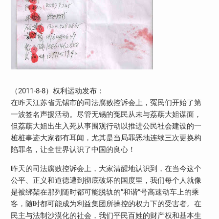
（2011-8-8）权利运动发布：
在昨天江苏省无锡市的司法腐败控诉会上，冤民们开始了第
一波签名声援活动。尽管无锡的冤民从未与荔蕻大姐谋面，
但荔蕻大姐出生入死从事围观行动以推进公民社会建设的一
桩桩事迹大家都有耳闻，尤其是当局罪恶地连续三次更换构
陷罪名，让全世界认识了中国的良心！
昨天的司法腐败控诉会上，大家清醒地认识到，在当今这个
公平、正义和道德遭到彻底破坏的国度里，我们每个人就像
是被绑架在那列随时都可能脱轨的“和谐”号高速动车上的乘
客，随时都可能成为利益集团所操控的权力下的受害者。在
民主与法制沙漠化的社会，我们平民百姓的财产权和基本生