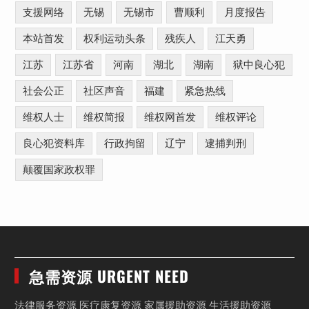
支援网络
无锡
无锡市
曹顺利
月度报告
本站首发
权利运动头条
残疾人
江天勇
江苏
江苏省
河南
湖北
湖南
狱中良心犯
社会公正
社区声音
福建
紧急热线
维权人士
维权简报
维权网首发
维权评论
良心犯资料库
行政拘留
辽宁
逮捕判刑
颠覆国家政权罪
急需资源 URGENT NEED
法律服务资源 医疗康复资源 家属援助资源 生活援助资源