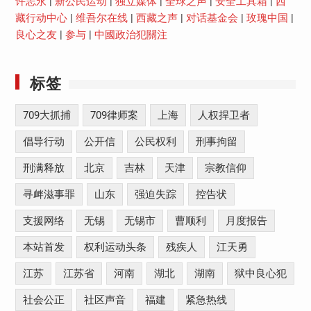
许志永
|
新公民运动
|
独立媒体
|
全球之声
|
安全工具箱
|
西
藏行动中心
|
维吾尔在线
|
西藏之声
|
对话基金会
|
玫瑰中国
|
良心之友
|
参与
|
中國政治犯關注
标签
709大抓捕
709律师案
上海
人权捍卫者
倡导行动
公开信
公民权利
刑事拘留
刑满释放
北京
吉林
天津
宗教信仰
寻衅滋事罪
山东
强迫失踪
控告状
支援网络
无锡
无锡市
曹顺利
月度报告
本站首发
权利运动头条
残疾人
江天勇
江苏
江苏省
河南
湖北
湖南
狱中良心犯
社会公正
社区声音
福建
紧急热线