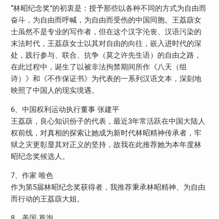
“林昭纪念奖”的初衷是：授予那些以各种不同的方式为自由而
奋斗，为自由而呼喊，为自由而受伤的中国同胞。王荔蕻女
士虽然不是专业的写作者，但在这个汉字沦丧、汉语污染的
末法时代，王荔蕻女士以其对自由的向往，嵌入进时代的深
处，践行参与、联合、抗争（莫之许先生语）的自由之路，
在此过程中，诞生了以被非法拘禁期间所作《八天（组
诗）》和《不作保证书》为代表的一系列汉语文本，深刻地
映照了中国人的现实境遇。
6、中国权利运动执行董事 张建平
王荔蕻，良心知识份子的代表，最近3年常活跃在中国大陆人
权前线，对真相的探索让她成为新时代林昭精神传承者，牢
狱之灾更彰显其对正义的坚持，故我在此推荐她为本年度林
昭纪念奖候选人。
7、作家 唯色
作为第5届林昭纪念奖获得者，我推荐秉承林昭精神、为自由
而行动的王荔蕻大姐。
8、美国 葛洵