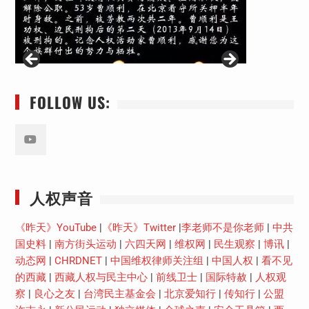
FOLLOW US:
Youtube
人权声音
《昨天》YouTube
|
《昨天》Twitter
|
李老师不是你老师
|
中共
国史料
|
南方街头运动
|
六四天网
|
维权网
|
民生观察
|
博讯
|
动态网
|
CHRDNET
|
中国维权律师关注组
|
中国人权
|
看不见
的西藏
|
西藏人权与民主中心
|
前线卫士
|
国际特赦
|
人权观
察
|
良心之友
|
台湾民主基金会
|
北京爱知行
|
传知行
|
公盟