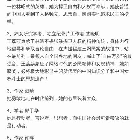
一位林昭式的英雄，她为捍卫自由和人权而奉献，她使普通
的中国人看到了人格独立、思想自、脚踏实地追求民主的榜
样。
2、妇女研究学者、独立纪录片工作者 艾晓明
王荔蕻秉承了​林昭不畏强暴捍卫人权的精神传统，身体力行
地倡导和争取言论自由，在声援福建三网民案的战役中，站
在最前列​，带领来自全国各地的网友，喊出了“自由万岁”的最
强音。王荔蕻象征了网络时代的公民精神和女权精神，她如​
获奖，必将极大地彰显林昭所代表的中国知识分子和中国女
权斗士的思想遗产！
3、作家 戴晴
她勇敢地走在时代前列，她的心里装着大众。
4、学者 郭于华
她是行动者、言说者、思想者，而中国社会最可贵稀缺的就
是行动者。
5、作家 许晖