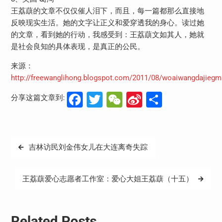
王荔蕻的文章不仅仅催人泪下，而且，每一篇都那么直接地
反映现实生活。她的文字让正义和爱穿透我的身心。读过她
的文章，看到她的行动，我感受到：王荔蕻文如其人，她就
是社会良知的具体表现，是真正的公民。
来源：
http://freewanglihong.blogspot.com/2011/08/woaiwangdajiegma
Facebook
Twitter
WeChat
Sina
分
分享这篇文章到:
Weibo
享
文
吉林访民刘金伟女儿在大连离奇失踪
章
导
王荔蕻爱心志愿者工作室：爱心大姐王荔蕻（十五）
航
Related Posts