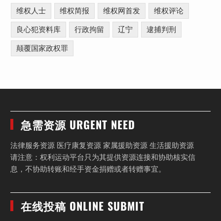
维权人士
维权简报
维权网首发
维权评论
良心犯资料库
行政拘留
辽宁
逮捕判刑
颠覆国家政权罪
急需资源 URGENT NEED
法律服务资源 医疗康复资源 家属援助资源 生活援助资源
请注意：权利运动平台只为其提供资源连接和协助核实信
息，不协助转账和经手资金捐赠或者转赠事宜。
在线投稿 ONLINE SUBMIT