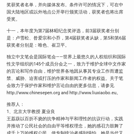
奖获奖者名单，并向媒体发布。条件许可的情况下，可在中
国大陆地区或以外地点公开举行颁奖活动，获奖者也将出席
受奖。
十一，本年度为第7届林昭纪念奖评选，前3届获奖者分别
是：卢雪松、昝爱宗和小乔，第4届获奖者从缺，第5和第6届
获奖者分别是：唯色、崔卫平。
独立中文笔会是国际笔会——世界上最悠久的人权组织和国际
性文学组织的145个成员分会之一，致力于维护全球中文作家
的言论和写作自由，维护世界各地因从事其专业工作而遭监
禁、威胁、迫害或打压的作家和新闻工作者的权益。关于笔
会致力于保护作家和维护言论自由的更多信息，请参见
http://www.chinesepen.org and http://www.liuxiaobo.eu。
推荐人：
1、北京大学教授 夏业良
王荔蕻以百折不挠的抗争精神与平和理性的抗议行动，实践
并推动了公民社会的自由平等维权理念，她的感召力鼓舞了
成千上万的维权公民，使专制统治者感到惧怕，她是当代又