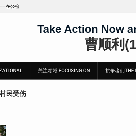
王藏：颠倒黑白，推卸责任，继续为村支书恶行当保
伞 ——追究「王浩溺死事件」【进展之六】
Take Action Now a
曹顺利(19
ATIONAL
关注领域 FOCUSING ON
抗争者们THE RE
园村民受伤