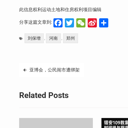
此信息权利运动土地和住房权利项目编辑
Facebook
Twitter
WeChat
Sina
分
分享这篇文章到:
Weibo
享
刘保增
河南
郑州
,
,
文
亚博会，公民闹市遭绑架
章
导
Related Posts
航