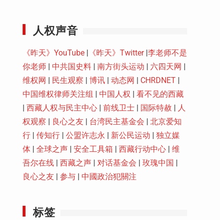
Youtube
人权声音
《昨天》YouTube
|
《昨天》Twitter
|
李老师不是
你老师
|
中共国史料
|
南方街头运动
|
六四天网
|
维权网
|
民生观察
|
博讯
|
动态网
|
CHRDNET
|
中国维权律师关注组
|
中国人权
|
看不见的西藏
|
西藏人权与民主中心
|
前线卫士
|
国际特赦
|
人
权观察
|
良心之友
|
台湾民主基金会
|
北京爱知
行
|
传知行
|
公盟许志永
|
新公民运动
|
独立媒
体
|
全球之声
|
安全工具箱
|
西藏行动中心
|
维
吾尔在线
|
西藏之声
|
对话基金会
|
玫瑰中国
|
良心之友
|
参与
|
中國政治犯關注
标签