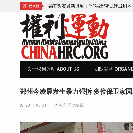
成速成剧本——在公检
锡安教案王聪女士被抓更多细节曝光 之一
滚动消息
Skip
to
content
关于权利运动 ABOUT US
团队架构 ORGANIZ
郑州今凌晨发生暴力强拆 多位保卫家
2011-08-31
权利运动编辑