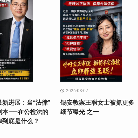
2026-08-07
新进展：当“法律”
锡安教案王聪女士被抓更多
剧本——在公检法的
细节曝光 之一
律到底是什么？