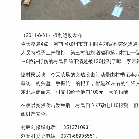
（2011-8-31）权利运动发布：
今天凌晨4点，河南省郑州市齐里阎乡刘寨村突然遭遇
人员持棍子上来殴打，第三村组刘增福和第四村组一位
～6位被打伤的村民目前不清楚被120拉到了哪一家医
据村民反映，今天凌晨的突然袭击行动是由村书记李武
戴统一的头盔、手握统一的棍子，都是20左右的年轻
东北雇佣而来，村支书给予他们100元一天的报酬。
在凌晨突然袭击发生后，村民们立即致电110报警，
命财产安全。
村民刘保增电话：13513710931.
刘寨村委会电话：0371-68905551。