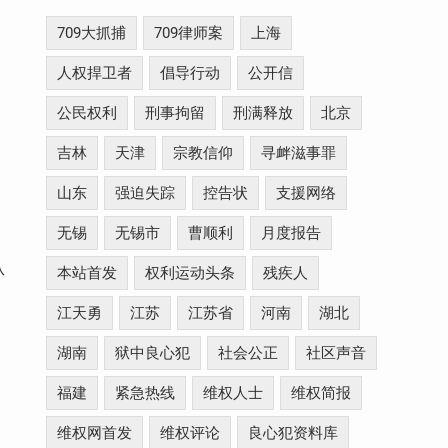
709大抓捕
709律师案
上海
人权捍卫者
倡导行动
公开信
公民权利
刑事拘留
刑满释放
北京
吉林
天津
宗教信仰
寻衅滋事罪
山东
强迫失踪
控告状
支援网络
无锡
无锡市
曹顺利
月度报告
从
本站首发
权利运动头条
残疾人
江天勇
江苏
江苏省
河南
湖北
湖南
狱中良心犯
社会公正
社区声音
福建
紧急热线
维权人士
维权简报
维权网首发
维权评论
良心犯资料库