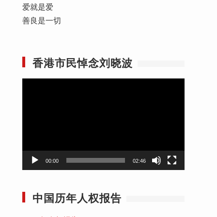
爱就是爱
善良是一切
香港市民悼念刘晓波
视
频
播
放
器
00:00
02:46
中国历年人权报告