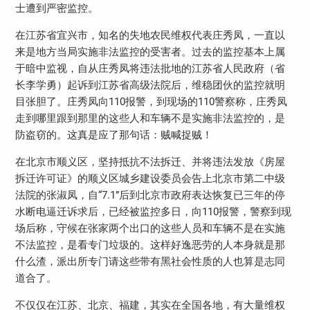
士遭到严密监控。
在江苏省宜兴市，知名的失地农民维权代表庄秀凤，一直以
来是地方当局实施非法监控的受害者。过去的监控基本上属
于暗中监视，自从庄秀凤将违法批地的江苏省人民政府（省
长李学勇）起诉到江苏省高级法院后，维稳团伙的监控就明
目张胆了。庄秀凤向110报警，到现场的110警察称，庄秀凤
走到哪里跟到那里的这些人和车辆不是实施非法监控的，是
防盗窃的。这真是应了那句话：贼喊捉贼！
在北京市顺义区，坚持抵抗不法拆迁、并将违法发放《房屋
拆迁许可证》的顺义区城乡建设委员会告上北京市第二中级
法院的张淑凤，自“7.1”后到北京市政府表达恢复已三年的停
水断电逼迁诉求后，已经被监控多日，向110报警，警察到现
场后称，守候在张家两个出口的这些人员和车辆不是在实施
不法监控，是看专门垃圾的。这样好逸恶劳的人本身就是那
什么渣，派出所专门请这些带有黑社会性质的人也算是志同
道合了。
不仅仅在江苏、北京、福建，其实在全国各地，有大量维权