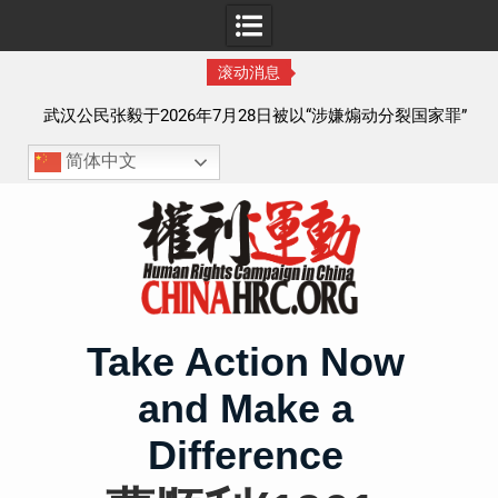
滚动消息
察以
武汉公民张毅于2026年7月28日被以“涉嫌煽动分裂国家罪”
执行逮捕 目前羁押在拉萨市看守所
简体中文
Skip
to
content
Take Action Now
and Make a
Difference