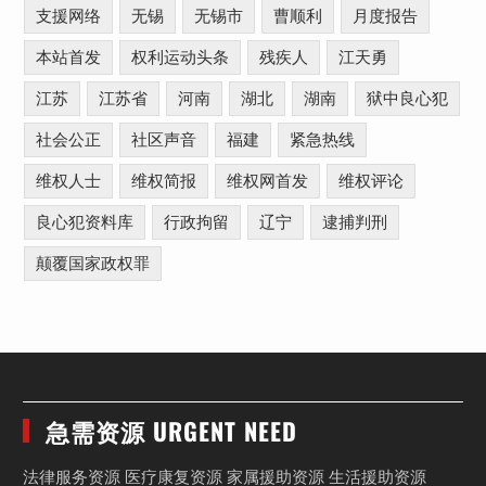
支援网络
无锡
无锡市
曹顺利
月度报告
本站首发
权利运动头条
残疾人
江天勇
江苏
江苏省
河南
湖北
湖南
狱中良心犯
社会公正
社区声音
福建
紧急热线
维权人士
维权简报
维权网首发
维权评论
良心犯资料库
行政拘留
辽宁
逮捕判刑
颠覆国家政权罪
急需资源 URGENT NEED
法律服务资源 医疗康复资源 家属援助资源 生活援助资源