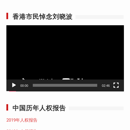
香港市民悼念刘晓波
视
频
播
放
器
00:00
02:46
中国历年人权报告
2019年人权报告