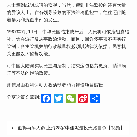
人士遭到或明或暗的监视，当然，遭到非法监控的还有大量
的异议人士。在有领导策划的不法维稳监控中，往往还伴随
着暴力和流血事件的发生。
1987年7月14日，中华民国结束戒严后，人民将可依法组党结
社、集会游行及从事政治活动。而且，因许多事项不再实行
管制，各主管机关的行政裁量权必须以法律为依据，民意机
关更能发挥监督功能。
可中国大陆何实现民主与法制，结束这包括劳教所、精神病
院等不法的维稳政策。
此信息由权利运动人权活动者能力建设项目编辑
Facebook
Twitter
WeChat
Sina
分
分享这篇文章到:
Weibo
享
文
血拆再添人命 上海28岁李佳妮走投无路自杀【视频】
章