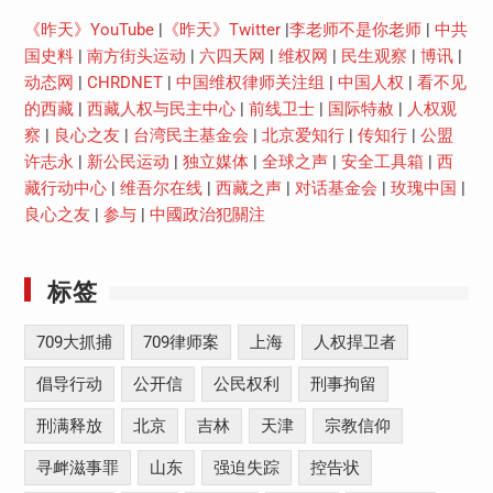
《昨天》YouTube
|
《昨天》Twitter
|
李老师不是你老师
|
中共
国史料
|
南方街头运动
|
六四天网
|
维权网
|
民生观察
|
博讯
|
动态网
|
CHRDNET
|
中国维权律师关注组
|
中国人权
|
看不见
的西藏
|
西藏人权与民主中心
|
前线卫士
|
国际特赦
|
人权观
察
|
良心之友
|
台湾民主基金会
|
北京爱知行
|
传知行
|
公盟
许志永
|
新公民运动
|
独立媒体
|
全球之声
|
安全工具箱
|
西
藏行动中心
|
维吾尔在线
|
西藏之声
|
对话基金会
|
玫瑰中国
|
良心之友
|
参与
|
中國政治犯關注
标签
709大抓捕
709律师案
上海
人权捍卫者
倡导行动
公开信
公民权利
刑事拘留
刑满释放
北京
吉林
天津
宗教信仰
寻衅滋事罪
山东
强迫失踪
控告状