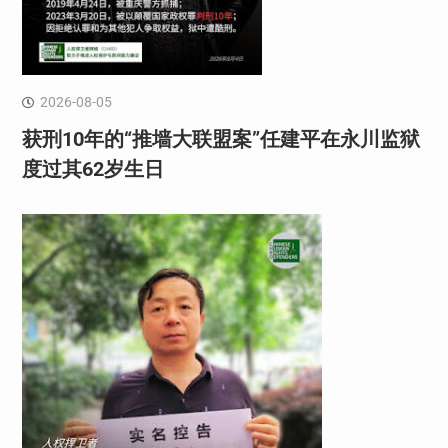
2026-08-05
获刑10年的“推墙大联盟案”任建平在永川监狱
度过其62岁生日