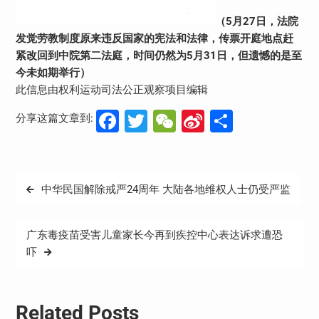
（5月27日，法院
发觉劳教制度原来违反国家的宪法和法律，传票开庭地点赶
紧改回到中院第二法庭，时间仍然为5月31日，但遗憾的是至
今未如期举行）
此信息由权利运动司法公正观察项目编辑
Facebook
Twitter
WeChat
Sina
分
分享这篇文章到:
Weibo
享
文
中华民国解除戒严24周年 大陆各地维权人士仍受严监
章
导
广东毒疫苗受害儿童家长今再到疾控中心表达诉求遭恐
航
吓
Related Posts