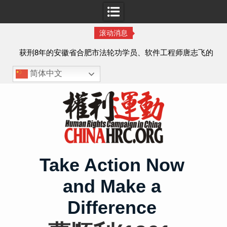
滚动消息
实名
获刑8年的安徽省合肥市法轮功学员、软件工程师唐志飞的
案情及简历
简体中文
Skip
to
content
Take Action Now
and Make a
Difference