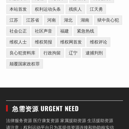
本站首发
权利运动头条
残疾人
江天勇
江苏
江苏省
河南
湖北
湖南
狱中良心犯
社会公正
社区声音
福建
紧急热线
维权人士
维权简报
维权网首发
维权评论
良心犯资料库
行政拘留
辽宁
逮捕判刑
颠覆国家政权罪
急需资源 URGENT NEED
法律服务资源 医疗康复资源 家属援助资源 生活援助资源
请注意：权利运动平台只为其提供资源连接和协助核实信