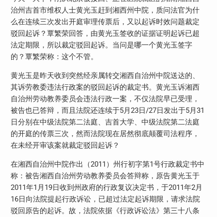
治州吉首市维权人士黄光玉赶到湘西州中院，质问法官为什
么在连续三次发出开庭审理传票后，又以起诉时效问题裁定
驳回起诉？覃繁荣回答，由黄光玉签收的证据证明起诉已超
法定期限，所以裁定驳回起诉。当问是哪一个黄光玉签字
的？覃繁荣称：这个不管。
黄光玉是昨天收到突然经亲属转交湘西自治州中院送达的、
其诉劳教委违法行政案的驳回起诉的裁定书。黄光玉诉湘西
自治州劳动教养委员会违法行政一案，不仅法院早已受理，
被告也已答辩，而且法院还连续于5月23日/27日发出于5月31
日分别在中级法院第二法庭、吉首大学、中级法院第二法庭
的开庭的传票三次，然而法院现在居然彻底颠覆司法程序，
在未经开审该案就裁定驳回起诉？
在湘西自治州中院作出（2011）州行初字第1号行政裁定书中
称：被告湘西自治州劳动教养委员会答辩称，原告黄光玉于
2011年1月19日收到州政府的行政复议决定书，于2011年2月
16日向法院提起行政诉讼，已超过法定起诉期限，请求法院
驳回原告的起诉。故，法院依据《行政诉讼法》第三十八条