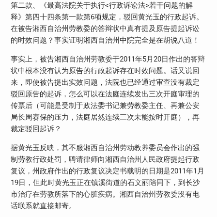
第二款、《最高法院关于执行<行政诉讼法>若干问题的解
释》第四十四条第一款第6项规定，驳回黄光玉的行政起诉。
在被告湘西自治州劳教委的答辩状中真有提及原告提起诉讼
的时效问题？事实证明湘西自治州中院完全是在胡说八道！
事实上，被告湘西自治州劳教委于2011年5月20日作出的答辩
状中根本没有认为原告的行政起诉存在时效问题。话又说回
来，即使被告提出实效问题，法院也已经通过审查没有裁定
驳回原告的起诉，怎么可以在法庭连续发出三次开庭审理的
传票后（可能是受制于政法委书记兼劳教委主任、再兼公安
局长周赛保的压力，法庭居然连续三次未能按时开庭），再
裁定驳回起诉？
据黄光玉反映，其不服湘西自治州劳动教养委员会作出的强
制劳教行政处罚，聘请律师向湘西自治州人民政府提起行政
复议，州政府作出的行政复议决定书载明的日期是2011年1月
19日，但此时黄光玉正在镇溪街道的石文丽陪同下，到长沙
市治疗在劳教所落下的心脏疾病。湘西自治州劳教委没有电
话联系就直接邮寄。