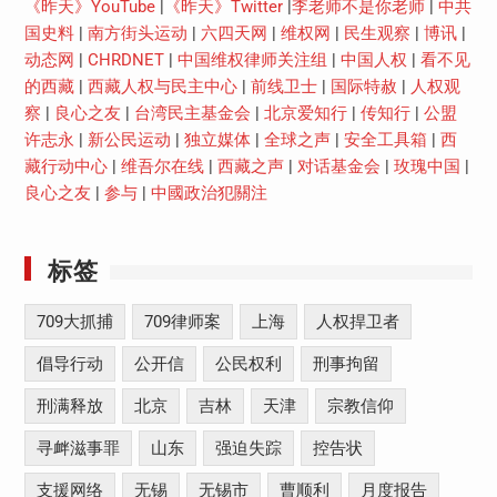
《昨天》YouTube
|
《昨天》Twitter
|
李老师不是你老师
|
中共
国史料
|
南方街头运动
|
六四天网
|
维权网
|
民生观察
|
博讯
|
动态网
|
CHRDNET
|
中国维权律师关注组
|
中国人权
|
看不见
的西藏
|
西藏人权与民主中心
|
前线卫士
|
国际特赦
|
人权观
察
|
良心之友
|
台湾民主基金会
|
北京爱知行
|
传知行
|
公盟
许志永
|
新公民运动
|
独立媒体
|
全球之声
|
安全工具箱
|
西
藏行动中心
|
维吾尔在线
|
西藏之声
|
对话基金会
|
玫瑰中国
|
良心之友
|
参与
|
中國政治犯關注
标签
709大抓捕
709律师案
上海
人权捍卫者
倡导行动
公开信
公民权利
刑事拘留
刑满释放
北京
吉林
天津
宗教信仰
寻衅滋事罪
山东
强迫失踪
控告状
支援网络
无锡
无锡市
曹顺利
月度报告