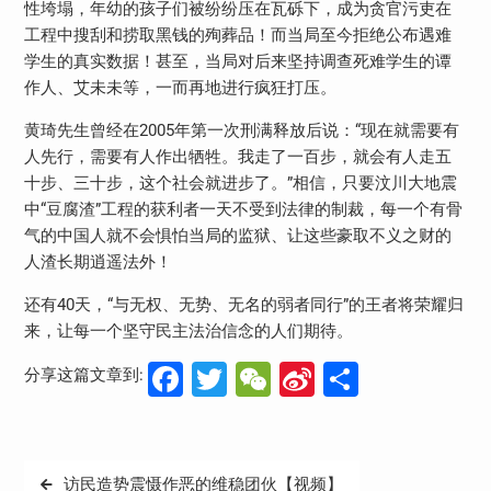
性垮塌，年幼的孩子们被纷纷压在瓦砾下，成为贪官污吏在
工程中搜刮和捞取黑钱的殉葬品！而当局至今拒绝公布遇难
学生的真实数据！甚至，当局对后来坚持调查死难学生的谭
作人、艾未未等，一而再地进行疯狂打压。
黄琦先生曾经在2005年第一次刑满释放后说：“现在就需要有
人先行，需要有人作出牺牲。我走了一百步，就会有人走五
十步、三十步，这个社会就进步了。”相信，只要汶川大地震
中“豆腐渣”工程的获利者一天不受到法律的制裁，每一个有骨
气的中国人就不会惧怕当局的监狱、让这些豪取不义之财的
人渣长期逍遥法外！
还有40天，“与无权、无势、无名的弱者同行”的王者将荣耀归
来，让每一个坚守民主法治信念的人们期待。
Facebook
Twitter
WeChat
Sina
分
分享这篇文章到:
Weibo
享
文
访民造势震慑作恶的维稳团伙【视频】