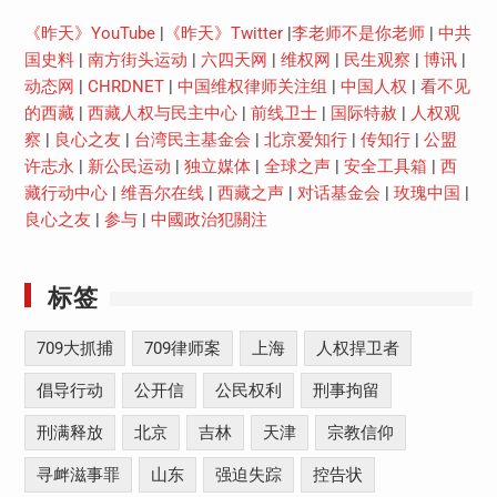
《昨天》YouTube
|
《昨天》Twitter
|
李老师不是你老师
|
中共
国史料
|
南方街头运动
|
六四天网
|
维权网
|
民生观察
|
博讯
|
动态网
|
CHRDNET
|
中国维权律师关注组
|
中国人权
|
看不见
的西藏
|
西藏人权与民主中心
|
前线卫士
|
国际特赦
|
人权观
察
|
良心之友
|
台湾民主基金会
|
北京爱知行
|
传知行
|
公盟
许志永
|
新公民运动
|
独立媒体
|
全球之声
|
安全工具箱
|
西
藏行动中心
|
维吾尔在线
|
西藏之声
|
对话基金会
|
玫瑰中国
|
良心之友
|
参与
|
中國政治犯關注
标签
709大抓捕
709律师案
上海
人权捍卫者
倡导行动
公开信
公民权利
刑事拘留
刑满释放
北京
吉林
天津
宗教信仰
寻衅滋事罪
山东
强迫失踪
控告状