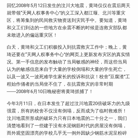
回忆2008年5月12日发生的汶川大地震，黄琦仅仅在震后两天
就带领“天网人权事务中心”的义工深入都江堰、北川等重灾
区，将筹集到的民间救灾物资送到灾民手中。要知道，黄琦
和义工们到达的一些地方在余震不断的时候是连救灾部队都
未敢进入的偏远重灾区！
白天，黄琦和义工们积极投入到抗震救灾工作中；晚上，黄
琦还要在“天网人权事务中心”的网页上更新发布灾区的真实情
况。第一手信息的发布触动了当局敏感的神经，而这些当局
认为的敏感信息来自于大量的学校倒塌和大量的学生死亡，
以及一波又一波死难学生家长的投诉和抗议！校舍“豆腐渣”工
程始作俑者的当局坐不住了，在抗震救灾的非常时期
――2008年6月10日晚秘密将黄琦抓捕了！
今年3月11日，在日本发生了超过汶川地震20倍破坏力的九级
强震，所有的校舍不仅没有倒塌，反而成为了临时救难所！
汶川地震所形成的破坏力只有日本地震的二十分之一，我们
清楚地看到了一些建于没有水泥钢筋时代的房屋没有倒塌，
而外观坚固漂亮的学校几乎无一例外因缺少钢筋水泥呈粉碎