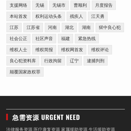
支援网络
无锡
无锡市
曹顺利
月度报告
本站首发
权利运动头条
残疾人
江天勇
江苏
江苏省
河南
湖北
湖南
狱中良心犯
社会公正
社区声音
福建
紧急热线
维权人士
维权简报
维权网首发
维权评论
良心犯资料库
行政拘留
辽宁
逮捕判刑
颠覆国家政权罪
急需资源 URGENT NEED
法律服务资源 医疗康复资源 家属援助资源 生活援助资源