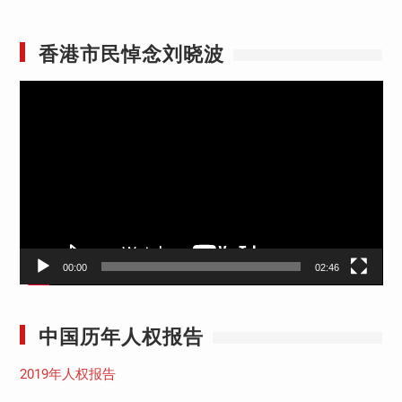
香港市民悼念刘晓波
视
频
播
放
器
00:00
02:46
中国历年人权报告
2019年人权报告