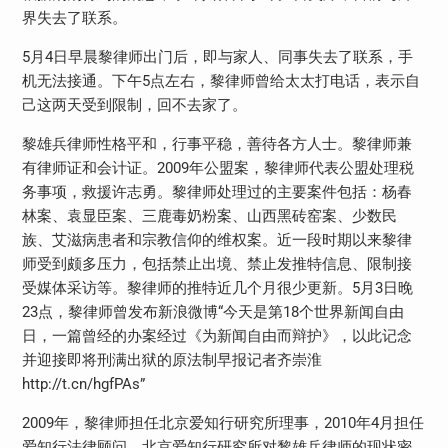
界失去了联系。
5月4日早晨黎律师出门后，即与家人、同事失去了联系，手
机无法接通。下午5点左右，黎律师曾给太太打电话，表示自
己这两天受到限制，回不去家了。
黎雄兵律师性格平和，行事平稳，善待各方人士。黎律师兼
有律师证和会计证。2009年公盟案，黎律师代表公盟处理税
务事项，救援许志勇。黎律师处理过的主要案件包括：杨春
林案、袁显臣案、三鹿毒奶粉案、山西黑砖窑案、少数民
族、艾滋病患者和宗教信仰的维权案。近一段时期以来黎律
师受到颇多压力，包括禁止出境、禁止发推特信息、限制接
受媒体采访等。黎律师的推特近几个月很少更新。5月3日晚
23点，黎律师曾发布新浪微博“今天是第18个世界新闻自由
日，一篇曾经的办案经过《为新闻自由而辩护》，以此记念
并迎接即将刑满出狱的原法制早报记者齐崇淮
http://t.cn/hgfPAs”
2009年，黎律师担任北京爱知行研究所理事，2010年4月担任
爱知行法律顾问。北京爱知行研究所对黎雄兵律师的现状密