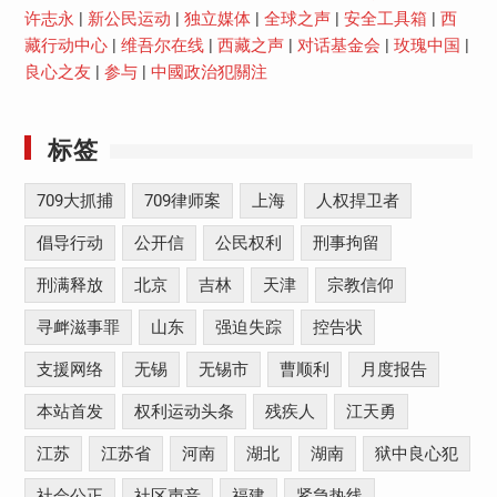
许志永
|
新公民运动
|
独立媒体
|
全球之声
|
安全工具箱
|
西
藏行动中心
|
维吾尔在线
|
西藏之声
|
对话基金会
|
玫瑰中国
|
良心之友
|
参与
|
中國政治犯關注
标签
709大抓捕
709律师案
上海
人权捍卫者
倡导行动
公开信
公民权利
刑事拘留
刑满释放
北京
吉林
天津
宗教信仰
寻衅滋事罪
山东
强迫失踪
控告状
支援网络
无锡
无锡市
曹顺利
月度报告
本站首发
权利运动头条
残疾人
江天勇
江苏
江苏省
河南
湖北
湖南
狱中良心犯
社会公正
社区声音
福建
紧急热线