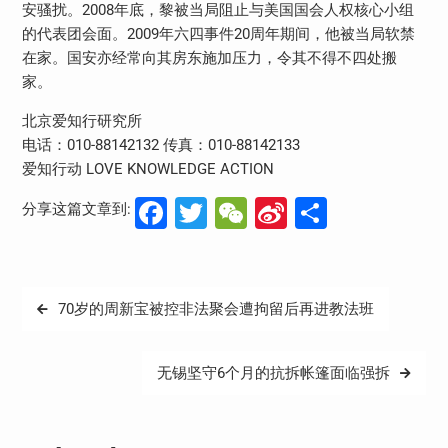
安骚扰。2008年底，黎被当局阻止与美国国会人权核心小组
的代表团会面。2009年六四事件20周年期间，他被当局软禁
在家。国安亦经常向其房东施加压力，令其不得不四处搬
家。
北京爱知行研究所
电话：010-88142132 传真：010-88142133
爱知行动 LOVE KNOWLEDGE ACTION
Facebook
Twitter
WeChat
Sina
分
分享这篇文章到:
Weibo
享
文
70岁的周新宝被控非法聚会遭拘留后再进教法班
章
导
无锡坚守6个月的抗拆帐篷面临强拆
航