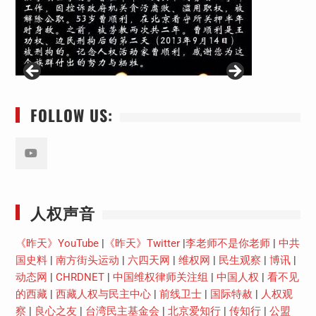
FOLLOW US:
Youtube
人权声音
《昨天》YouTube
|
《昨天》Twitter
|
李老师不是你老师
|
中共
国史料
|
南方街头运动
|
六四天网
|
维权网
|
民生观察
|
博讯
|
动态网
|
CHRDNET
|
中国维权律师关注组
|
中国人权
|
看不见
的西藏
|
西藏人权与民主中心
|
前线卫士
|
国际特赦
|
人权观
察
|
良心之友
|
台湾民主基金会
|
北京爱知行
|
传知行
|
公盟