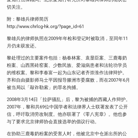
切关注。
附：黎雄兵律师简历
http://www.chrlcg-hk.org/?page_id=61
黎雄兵的律师执照在2009年年检和登记时被取消，至同年11
月仍未获发还。
黎处理过的主要案件包括：杨春林案、袁显臣案、三鹿毒奶
粉案、山西黑砖窑案、少数民族、爱滋病患者和法轮功学员
的维权案。黎和李春富一起为山东记者齐崇淮作法律辩护。
齐和自由摄影师马士平因报导滕洲市委腐败，而在2007年6月
被当局以「敲诈勒索」的罪名拘捕。
2008年3月14日「拉萨骚乱」后，黎为被捕的西藏人作辩护。
2007年，黎和共69位中国学者和法律界人士联署发表了公开
信，呼吁取消劳改制度。他亦联署了《零八宪章》。他也参
与了要求北京律师协会直接选举的倡议行动。
在协助三鹿毒奶粉案的受害人时，他被北京中仓派出所的公