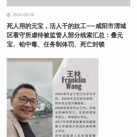
2026-08-06
死人用的元宝，活人干的奴工——咸阳市渭城
区看守所虐待被监管人部分线索汇总：叠元
宝、铅中毒、任务制体罚、死亡封锁