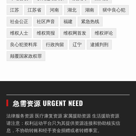
江苏
江苏省
河南
湖北
湖南
狱中良心犯
社会公正
社区声音
福建
紧急热线
维权人士
维权简报
维权网首发
维权评论
良心犯资料库
行政拘留
辽宁
逮捕判刑
颠覆国家政权罪
急需资源 URGENT NEED
法律服务资源 医疗康复资源 家属援助资源 生活援助资源
请注意：权利运动平台只为其提供资源连接和协助核实信
息，不协助转账和经手资金捐赠或者转赠事宜。