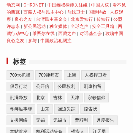
动态网
|
CHRDNET
|
中国维权律师关注组
|
中国人权
|
看不见
的西藏
|
西藏人权与民主中心
|
前线卫士
|
国际特赦
|
人权观
察
|
良心之友
|
台湾民主基金会
|
北京爱知行
|
传知行
|
公盟
许志永
|
新公民运动
|
独立媒体
|
全球之声
|
安全工具箱
|
西
藏行动中心
|
维吾尔在线
|
西藏之声
|
对话基金会
|
玫瑰中国
|
良心之友
|
参与
|
中國政治犯關注
标签
709大抓捕
709律师案
上海
人权捍卫者
倡导行动
公开信
公民权利
刑事拘留
刑满释放
北京
吉林
天津
宗教信仰
寻衅滋事罪
山东
强迫失踪
控告状
支援网络
无锡
无锡市
曹顺利
月度报告
本站首发
权利运动头条
残疾人
江天勇