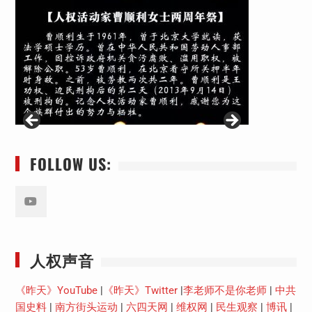
FOLLOW US:
Youtube
人权声音
《昨天》YouTube
|
《昨天》Twitter
|
李老师不是你老师
|
中共
国史料
|
南方街头运动
|
六四天网
|
维权网
|
民生观察
|
博讯
|