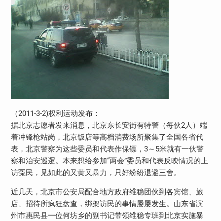
（2011-3-2)权利运动发布：
据北京志愿者发来消息，北京东长安街有特警（每伙2人）端
着冲锋枪站岗，北京饭店等高档消费场所聚集了全国各省代
表，北京警察为这些委员和代表作保镖，3～5米就有一伙警
察和治安巡逻。本来想给参加“两会”委员和代表反映情况的上
访冤民，见如此的又黄又暴力，只好纷纷退避三舍。
近几天，北京市公安局配合地方政府维稳团伙到各宾馆、旅
店、招待所疯狂盘查，绑架访民的事情屡屡发生。山东省滨
州市惠民县一位何坊乡的副书记带领维稳专班到北京实施暴