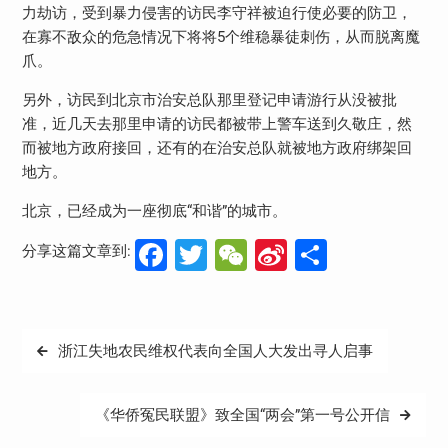
力劫访，受到暴力侵害的访民李守祥被迫行使必要的防卫，
在寡不敌众的危急情况下将将5个维稳暴徒刺伤，从而脱离魔
爪。
另外，访民到北京市治安总队那里登记申请游行从没被批
准，近几天去那里申请的访民都被带上警车送到久敬庄，然
而被地方政府接回，还有的在治安总队就被地方政府绑架回
地方。
北京，已经成为一座彻底“和谐”的城市。
Facebook
Twitter
WeChat
Sina
分
分享这篇文章到:
Weibo
享
文
浙江失地农民维权代表向全国人大发出寻人启事
章
导
《华侨冤民联盟》致全国“两会”第一号公开信
航