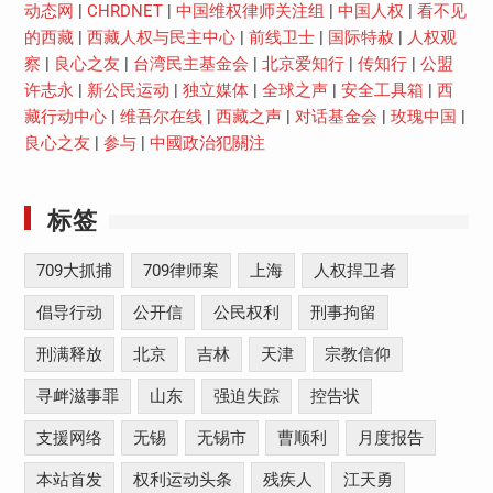
动态网
|
CHRDNET
|
中国维权律师关注组
|
中国人权
|
看不见
的西藏
|
西藏人权与民主中心
|
前线卫士
|
国际特赦
|
人权观
察
|
良心之友
|
台湾民主基金会
|
北京爱知行
|
传知行
|
公盟
许志永
|
新公民运动
|
独立媒体
|
全球之声
|
安全工具箱
|
西
藏行动中心
|
维吾尔在线
|
西藏之声
|
对话基金会
|
玫瑰中国
|
良心之友
|
参与
|
中國政治犯關注
标签
709大抓捕
709律师案
上海
人权捍卫者
倡导行动
公开信
公民权利
刑事拘留
刑满释放
北京
吉林
天津
宗教信仰
寻衅滋事罪
山东
强迫失踪
控告状
支援网络
无锡
无锡市
曹顺利
月度报告
本站首发
权利运动头条
残疾人
江天勇