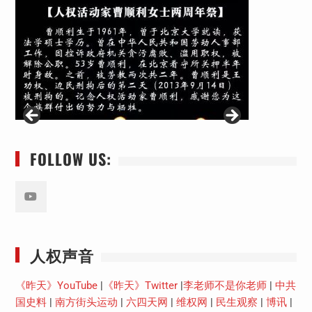
FOLLOW US:
Youtube
人权声音
《昨天》YouTube
|
《昨天》Twitter
|
李老师不是你老师
|
中共
国史料
|
南方街头运动
|
六四天网
|
维权网
|
民生观察
|
博讯
|