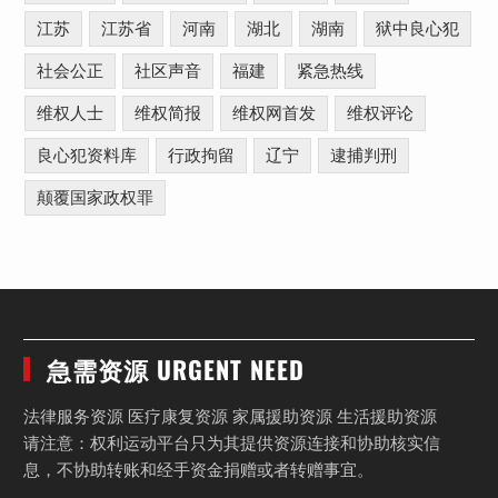
江苏
江苏省
河南
湖北
湖南
狱中良心犯
社会公正
社区声音
福建
紧急热线
维权人士
维权简报
维权网首发
维权评论
良心犯资料库
行政拘留
辽宁
逮捕判刑
颠覆国家政权罪
急需资源 URGENT NEED
法律服务资源 医疗康复资源 家属援助资源 生活援助资源
请注意：权利运动平台只为其提供资源连接和协助核实信
息，不协助转账和经手资金捐赠或者转赠事宜。