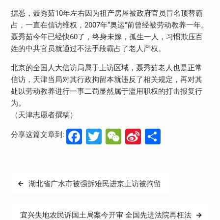
据悉，聂秀茹10年左右因为祖产房屋被政府官员冒名顶替霸
占，一直在信访维权，2007年“奥运”前曾经被劳动教养一年。
聂秀茹今年已经快60了，终身未嫁，孤生一人，习惯欺压百
姓的中共官员就通过不法手段霸占了老人产权。
北京的全国人大信访局属于上访区域，聂秀茹老人也是正常
信访，天津当局对其行政拘留本就违反了相关规定，再对其
处以劳动教养进行一事二罚显然属于滥用职权的打击报复行
为。
（天津志愿者撰稿）
Facebook
Twitter
WeChat
Sina
分
分享这篇文章到:
Weibo
享
文
湖北省广水市被强拆难民进京上访被拘留
章
导
宜兴失地农民诉国土局案今开审 全国先进法院再枉法