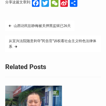
Facebook
Twitter
WeChat
Sina
分
分享这篇文章到:
Weibo
享
文
山西访民彭静梅被关押黑监狱已26天
章
导
从宜兴法院随意剥夺“民告官”诉权看社会主义特色法律体
航
系
Related Posts