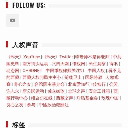
FOLLOW US:
Youtube
人权声音
《昨天》YouTube
|
《昨天》Twitter
|
李老师不是你老师
|
中共
国史料
|
南方街头运动
|
六四天网
|
维权网
|
民生观察
|
博讯
|
动态网
|
CHRDNET
|
中国维权律师关注组
|
中国人权
|
看不见
的西藏
|
西藏人权与民主中心
|
前线卫士
|
国际特赦
|
人权观
察
|
良心之友
|
台湾民主基金会
|
北京爱知行
|
传知行
|
公盟
许志永
|
新公民运动
|
独立媒体
|
全球之声
|
安全工具箱
|
西
藏行动中心
|
维吾尔在线
|
西藏之声
|
对话基金会
|
玫瑰中国
|
良心之友
|
参与
|
中國政治犯關注
标签