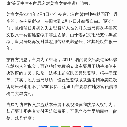
事”等无中生有的罪名对姜家文先生进行迫害。
姜家文是2011年2月1日小年夜在北京的暂住地被劫回辽宁丹
东的，在拘留所被非法囚禁到2月17日才获得自由。“两会”
前，被维稳任务搞的失去理智和人性的丹东当局再次将姜家
文投入一宾馆黑监狱中非法囚禁。由于姜家文拒绝支付黑监
狱，当局居然再次对其滥用劳动教养恶法，将其处以劳教一
年。
据官方消息，当局为了维稳，2011年居然要支出高达6200多
亿纳税人的税金，而这些维稳费的支出主要用于劫持相信中
央政府的访民，以及非法将上访冤民囚禁黑监狱、精神病院
等。其实，地方当局劫访、设置黑监狱以及滥用精神病院残
害访民根本用不了6200多亿，这里面主要存在地方官员借维
稳而大肆贪污。
当局将访民投入黑监狱本来属于漠视法律和践踏人权行为，
却还要让受害者支付黑监狱费用，可见当今官员的腐败、贪
婪、残暴程度！