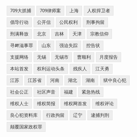
709大抓捕
709律师案
上海
人权捍卫者
倡导行动
公开信
公民权利
刑事拘留
刑满释放
北京
吉林
天津
宗教信仰
寻衅滋事罪
山东
强迫失踪
控告状
支援网络
无锡
无锡市
曹顺利
月度报告
本站首发
权利运动头条
残疾人
江天勇
江苏
江苏省
河南
湖北
湖南
狱中良心犯
社会公正
社区声音
福建
紧急热线
维权人士
维权简报
维权网首发
维权评论
良心犯资料库
行政拘留
辽宁
逮捕判刑
颠覆国家政权罪