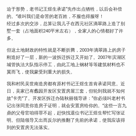
迫于形势，老书记王煜生承诺“先作出点牺牲，以后会补偿
的。”谁叫我们是命苦的老百姓，不服也得服呀！
经过多次的交涉，总算让我儿子在西元社区滴翠路上造了别
墅一套（占地面积240平米左右），全家人的心情都好了许
多。
但这土地财政的特性就是不断折腾，2003年滴翠路上的房子
刚造好了一层，新的一波拆迁拆迁又开始了。2007年滨湖区
城管执法大队指示停工，由此工地上钢材等等建筑材料也不
翼而飞，使我蒙受到重大的损失。
我和村民吴世南造房都有原村书记王煜生首肯承诺同意。近
日，吴家已有蠡园开发区安置房屋三套，但轮到我就不知何
故“卡壳”了。开发区拆迁办陆秋丽领导讲：“你必须叫老村书
记出张同意你造房子证明，就会安置房给你的。”这些一言九
鼎的父母官咱得罪不起，赶快找退位书记王煜生帮忙写张证
明。但陆领导又出而反尔的推翻了先前的承诺，使我应该得
到的安置房无法落实。