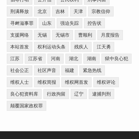
刑满释放
北京
吉林
天津
宗教信仰
寻衅滋事罪
山东
强迫失踪
控告状
支援网络
无锡
无锡市
曹顺利
月度报告
本站首发
权利运动头条
残疾人
江天勇
江苏
江苏省
河南
湖北
湖南
狱中良心犯
社会公正
社区声音
福建
紧急热线
维权人士
维权简报
维权网首发
维权评论
良心犯资料库
行政拘留
辽宁
逮捕判刑
颠覆国家政权罪