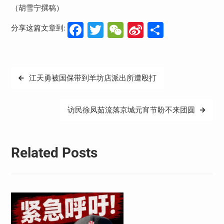
（胡雪宁撰稿）
Facebook
Twitter
WeChat
Sina
分
分享这篇文章到:
Weibo
享
文
江天勇被国保带到羊坊店派出所遭殴打
章
导
访民徐凤茹流落京城元宵节盼不来团圆
航
Related Posts