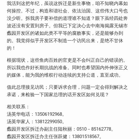
我活到这把年纪，虽说这拆迁是新生事物，咱不知晓内幕如
何操控。不过，构造和谐社会、依法治国、这些伟大口号也
没少听。拆我房子要补偿的道理谁不知道？眼下虽经四处奔
波还没有安置到房子。但我已下定决心去中南海揭露无锡市
蠡园开发区的诸如此类不平等的腐败事实，还是能够办到
的。我觉得似乎开发区不制造一个访民出来，是绝不甘休
的！
根据现状，这些鱼肉百姓的官吏是不会纠正自己的错误的。
所以我也作好长期抗战的准备。同时也希望国内外伸张正义
的媒体，能为我的维权行动连续的支持公道，直至成功。
值此总理接见访民；只要诉求合理，问题一定会得到解决之
承诺，来检验一下国家总理的话开发区如何兑现？
相关联系：
汤英华电话：13506192968。
汤英华家人：13812299050。
蠡园开发区拆迁办副主任陆秋丽：0510－85162778。
蠡园开发区拆迁办主任张跃健：13801518567。