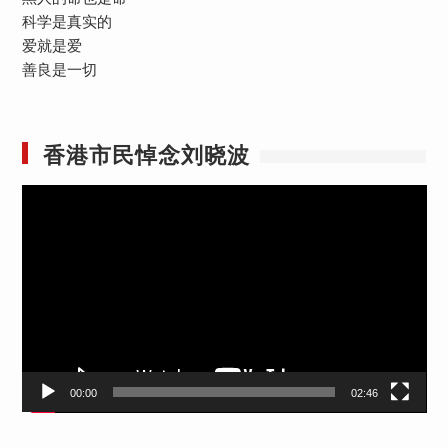
科学是真实的
爱就是爱
善良是一切
香港市民悼念刘晓波
视
频
播
放
器
00:00
02:46