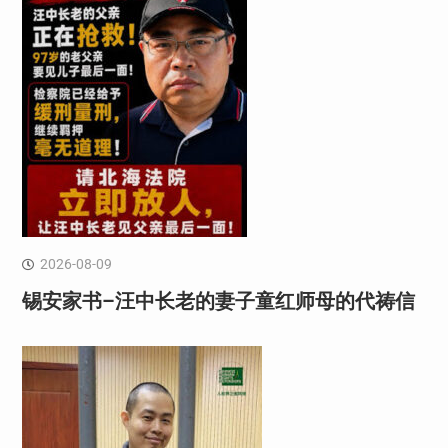
2026-08-09
锡安家书–汪中长老的妻子童红⁩师母的代祷信