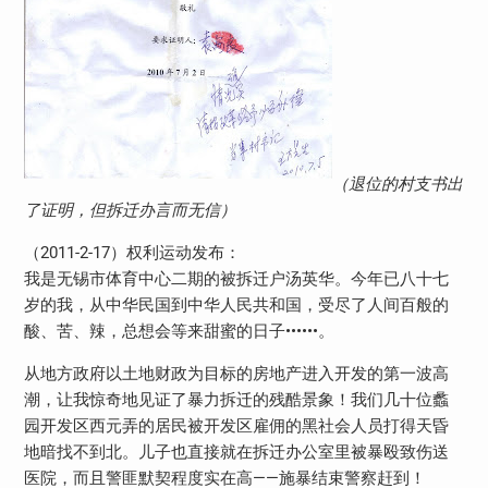
（退位的村支书出
了证明，但拆迁办言而无信）
（2011-2-17）权利运动发布：
我是无锡市体育中心二期的被拆迁户汤英华。今年已八十七
岁的我，从中华民国到中华人民共和国，受尽了人间百般的
酸、苦、辣，总想会等来甜蜜的日子••••••。
从地方政府以土地财政为目标的房地产进入开发的第一波高
潮，让我惊奇地见证了暴力拆迁的残酷景象！我们几十位蠡
园开发区西元弄的居民被开发区雇佣的黑社会人员打得天昏
地暗找不到北。儿子也直接就在拆迁办公室里被暴殴致伤送
医院，而且警匪默契程度实在高——施暴结束警察赶到！